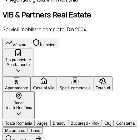
VIB & Partners Real Estate
Servicii imobiliare complete. Din 2004.
Vânzare
Închiriere
Tip proprietate
Apartamente
Apartamente
Case și vile
Spații comerciale
Terenuri
Județ
Toată România
Toată România
Argeș
Brașov
București - Ilfov
Cluj
Constanța
Maramureș
Timiș