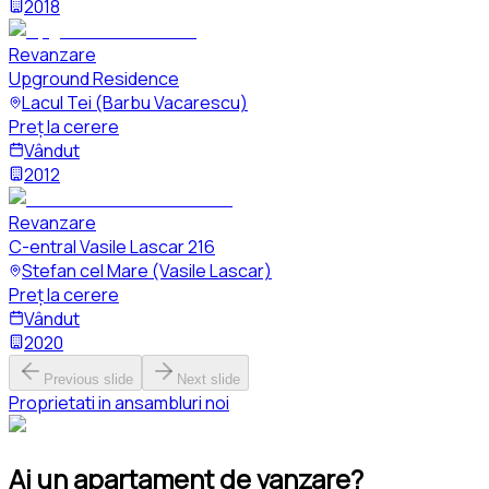
2018
Revanzare
Upground Residence
Lacul Tei (Barbu Vacarescu)
Preț la cerere
Vândut
2012
Revanzare
C-entral Vasile Lascar 216
Stefan cel Mare (Vasile Lascar)
Preț la cerere
Vândut
2020
Previous slide
Next slide
Proprietati in ansambluri noi
Ai un apartament de vanzare?