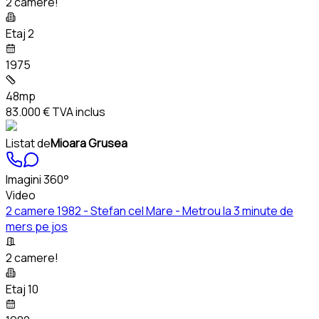
2 camere!
Etaj 2
1975
48mp
83.000 €
TVA inclus
Listat de
Mioara Grusea
Imagini 360°
Video
2 camere 1982 - Stefan cel Mare - Metrou la 3 minute de
mers pe jos
2 camere!
Etaj 10