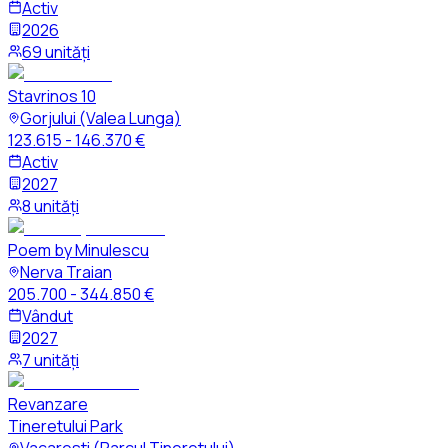
Activ
2026
69 unități
Stavrinos 10
Gorjului (Valea Lunga)
123.615 - 146.370 €
Activ
2027
8 unități
Poem by Minulescu
Nerva Traian
205.700 - 344.850 €
Vândut
2027
7 unități
Revanzare
Tineretului Park