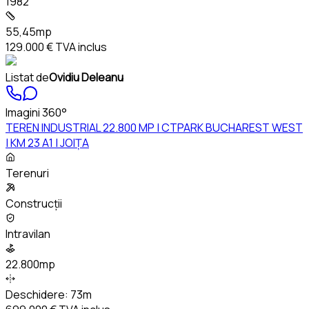
1982
55,45mp
129.000 €
TVA inclus
Listat de
Ovidiu Deleanu
Imagini 360°
TEREN INDUSTRIAL 22.800 MP | CTPARK BUCHAREST WEST
| KM 23 A1 | JOIȚA
Terenuri
Construcții
Intravilan
22.800mp
Deschidere:
73m