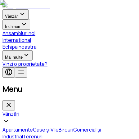
Vânzări
Închirieri
Ansambluri noi
International
Echipa noastra
Mai multe
Vinzi o proprietate?
Menu
Vânzări
Apartamente
Case și Vile
Birouri
Comercial și
Industrial
Terenuri