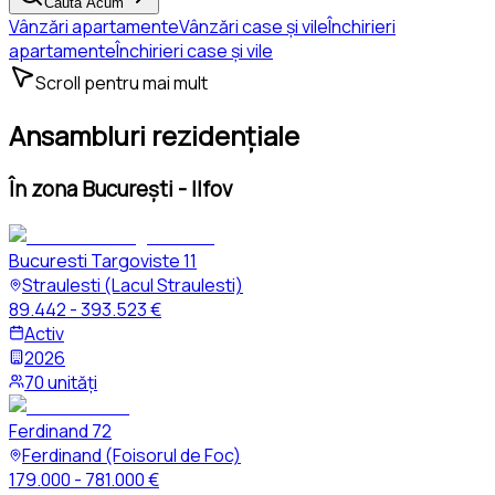
Caută Acum
Vânzări apartamente
Vânzări case și vile
Închirieri
apartamente
Închirieri case și vile
Scroll pentru mai mult
Ansambluri rezidențiale
În zona București - Ilfov
Bucuresti Targoviste 11
Straulesti (Lacul Straulesti)
89.442 - 393.523 €
Activ
2026
70 unități
Ferdinand 72
Ferdinand (Foisorul de Foc)
179.000 - 781.000 €