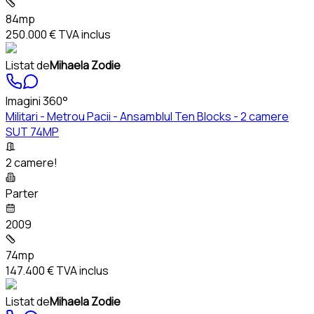
84mp
250.000 €
TVA inclus
Listat de
Mihaela Zodie
Imagini 360°
Militari - Metrou Pacii - Ansamblul Ten Blocks - 2 camere
SUT 74MP
2 camere!
Parter
2009
74mp
147.400 €
TVA inclus
Listat de
Mihaela Zodie