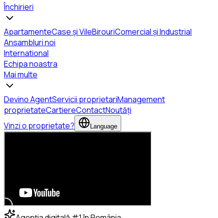
Închirieri
Apartamente
Case și Vile
Birouri
Comercial și Industrial
Ansambluri noi
International
Echipa noastra
Mai multe
Devino Agent
Servicii proprietari
Management
proprietate
Cartiere
Contact
Noutăți
Vinzi o proprietate?
Language
Agenția digitală #1 în România