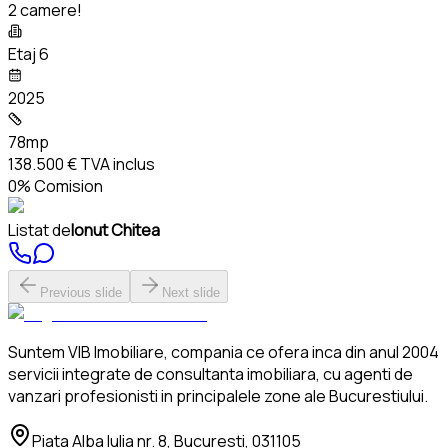
2 camere!
Etaj 6
2025
78mp
138.500 €
TVA inclus
0% Comision
Listat de
Ionut Chitea
Previous slide
Next slide
Suntem VIB Imobiliare, compania ce ofera inca din anul 2004
servicii integrate de consultanta imobiliara, cu agenti de
vanzari profesionisti in principalele zone ale Bucurestiului.
Piata Alba Iulia nr. 8, Bucuresti, 031105