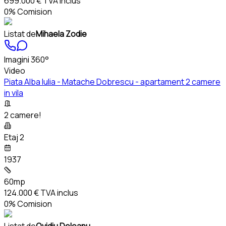
699.000 €
TVA inclus
0% Comision
Listat de
Mihaela Zodie
Imagini 360°
Video
Piata Alba Iulia - Matache Dobrescu - apartament 2 camere
in vila
2 camere!
Etaj 2
1937
60mp
124.000 €
TVA inclus
0% Comision