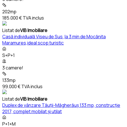
202mp
185.000 €
TVA inclus
Listat de
VIB Imobiliare
Casă individuală Viseu de Sus ,la 3 min de Mocănita
Maramures,ideal scop turistic
S+P+1
3 camere!
133mp
99.000 €
TVA inclus
Listat de
VIB Imobiliare
Duplex de vânzare Tăuții-Măgherăuș 133 mp, construcție
2017, complet mobilat și utilat
P+1+M