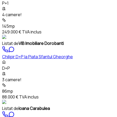
P+1
4 camere!
145mp
249.000 €
TVA inclus
Listat de
VIB Imobiliare Dorobanti
Chilipir D+P la Piata Sfantul Gheorghe
D+P
3 camere!
86mp
88.000 €
TVA inclus
Listat de
Ioana Carabulea