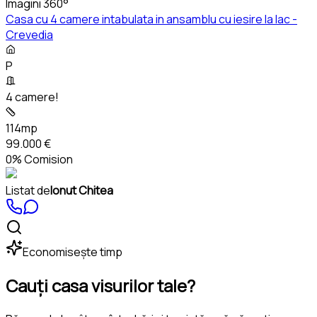
Imagini 360°
Casa cu 4 camere intabulata in ansamblu cu iesire la lac -
Crevedia
P
4 camere!
114mp
99.000 €
0% Comision
Listat de
Ionut Chitea
Economisește timp
Cauți casa visurilor tale?