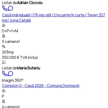
Listat de
Adrian Ciocoiu
Casă individuală | 176 mp utili | 2 locuințe în curte | Teren 327
mp/ zona Cetatii
D+P+1+M
5 camere!
203mp
350.000 €
TVA inclus
Listat de
Maria Butariu
Imagini 360°
Comision 0 - Casă 2026 - Comuna Domnești
P
4 camere!