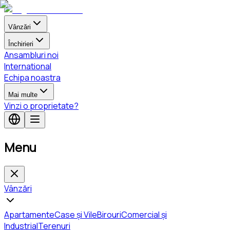
Vânzări
Închirieri
Ansambluri noi
International
Echipa noastra
Mai multe
Vinzi o proprietate?
Menu
Vânzări
Apartamente
Case și Vile
Birouri
Comercial și
Industrial
Terenuri