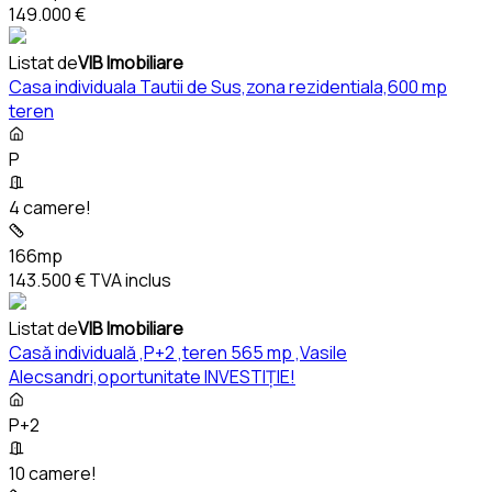
149.000 €
Listat de
VIB Imobiliare
Casa individuala Tautii de Sus,zona rezidentiala,600 mp
teren
P
4 camere!
166mp
143.500 €
TVA inclus
Listat de
VIB Imobiliare
Casă individuală ,P+2 ,teren 565 mp ,Vasile
Alecsandri,oportunitate INVESTIȚIE!
P+2
10 camere!