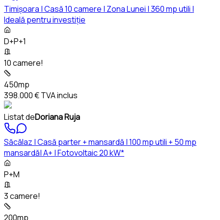
Timișoara | Casă 10 camere | Zona Lunei | 360 mp utili |
Ideală pentru investiție
D+P+1
10 camere!
450mp
398.000 €
TVA inclus
Listat de
Doriana Ruja
Săcălaz | Casă parter + mansardă | 100 mp utili + 50 mp
mansardă| A+ | Fotovoltaic 20 kW*
P+M
3 camere!
200mp