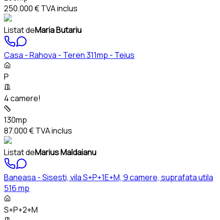
250.000 €
TVA inclus
Listat de
Maria Butariu
Casa - Rahova - Teren 311mp - Teius
P
4 camere!
130mp
87.000 €
TVA inclus
Listat de
Marius Maldaianu
Baneasa - Sisesti, vila S+P+1E+M, 9 camere, suprafata utila
516 mp
S+P+2+M