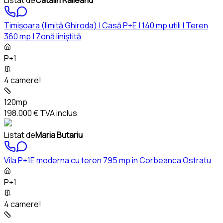
Timișoara (limită Ghiroda) | Casă P+E | 140 mp utili | Teren
360 mp | Zonă liniștită
P+1
4 camere!
120mp
198.000 €
TVA inclus
Listat de
Maria Butariu
Vila P+1E moderna cu teren 795 mp in Corbeanca Ostratu
P+1
4 camere!