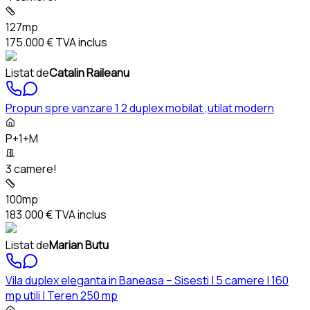
127mp
175.000 €
TVA inclus
Listat de
Catalin Raileanu
Propun spre vanzare 1 2 duplex mobilat ,utilat modern
P+1+M
3 camere!
100mp
183.000 €
TVA inclus
Listat de
Marian Butu
Vila duplex eleganta in Baneasa – Sisesti | 5 camere | 160
mp utili | Teren 250 mp