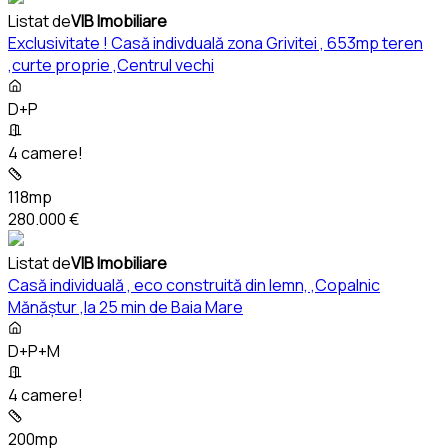
Listat de
VIB Imobiliare
Exclusivitate ! Casă indivduală zona Grivitei , 653mp teren
,curte proprie ,Centrul vechi
D+P
4 camere!
118mp
280.000 €
Listat de
VIB Imobiliare
Casă individuală , eco construită din lemn, ,Copalnic
Mănăștur ,la 25 min de Baia Mare
D+P+M
4 camere!
200mp