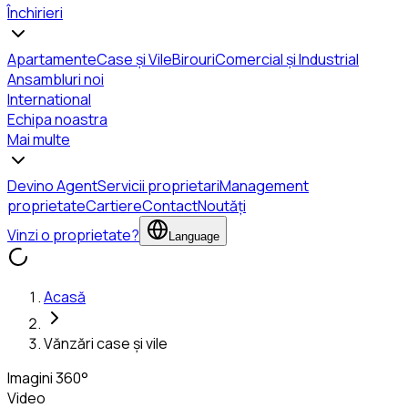
Închirieri
Apartamente
Case și Vile
Birouri
Comercial și Industrial
Ansambluri noi
International
Echipa noastra
Mai multe
Devino Agent
Servicii proprietari
Management
proprietate
Cartiere
Contact
Noutăți
Vinzi o proprietate?
Language
Acasă
Vănzări case și vile
Imagini 360°
Video