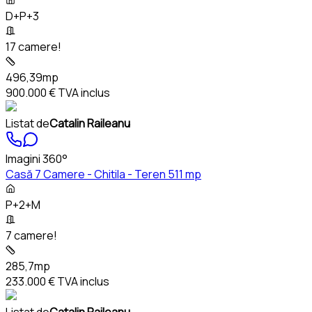
D+P+3
17 camere!
496,39mp
900.000 €
TVA inclus
Listat de
Catalin Raileanu
Imagini 360°
Casă 7 Camere - Chitila - Teren 511 mp
P+2+M
7 camere!
285,7mp
233.000 €
TVA inclus
Listat de
Catalin Raileanu