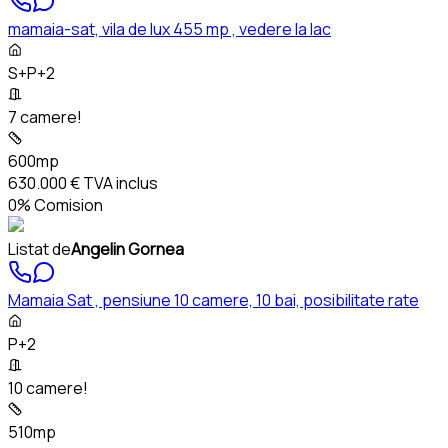
mamaia-sat, vila de lux 455 mp , vedere la lac
S+P+2
7 camere!
600mp
630.000 €
TVA inclus
0% Comision
Listat de
Angelin Gornea
Mamaia Sat , pensiune 10 camere, 10 bai, posibilitate rate
P+2
10 camere!
510mp