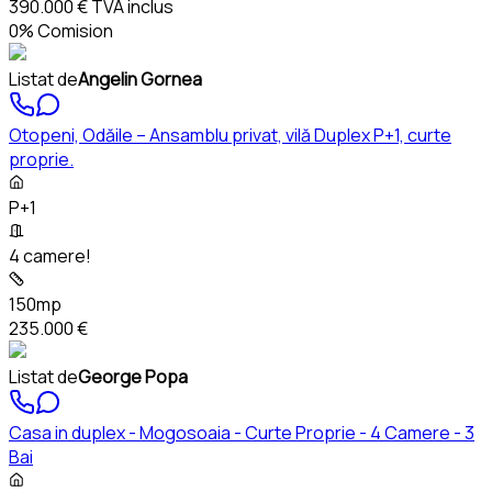
390.000 €
TVA inclus
0% Comision
Listat de
Angelin Gornea
Otopeni, Odăile – Ansamblu privat, vilă Duplex P+1, curte
proprie.
P+1
4 camere!
150mp
235.000 €
Listat de
George Popa
Casa in duplex - Mogosoaia - Curte Proprie - 4 Camere - 3
Bai