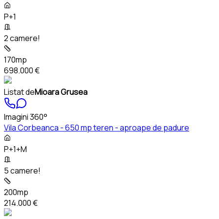
P+1
2 camere!
170mp
698.000 €
Listat de
Mioara Grusea
Imagini 360°
Vila Corbeanca - 650 mp teren - aproape de padure
P+1+M
5 camere!
200mp
214.000 €