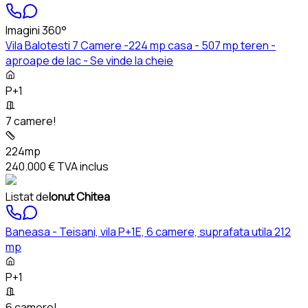
Imagini 360°
Vila Balotesti 7 Camere -224 mp casa - 507 mp teren -
aproape de lac - Se vinde la cheie
P+1
7 camere!
224mp
240.000 €
TVA inclus
Listat de
Ionut Chitea
Baneasa - Teisani, vila P+1E, 6 camere, suprafata utila 212
mp
P+1
6 camere!