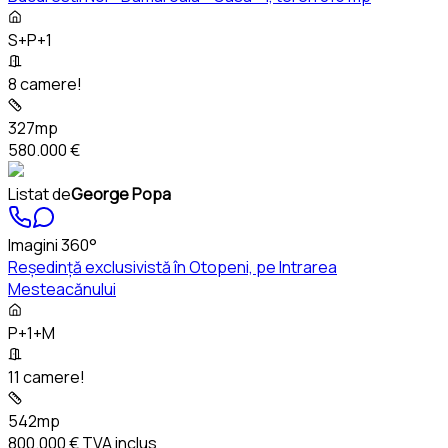
S+P+1
8 camere!
327mp
580.000 €
Listat de
George Popa
Imagini 360°
Reședință exclusivistă în Otopeni, pe Intrarea
Mesteacănului
P+1+M
11 camere!
542mp
800.000 €
TVA inclus