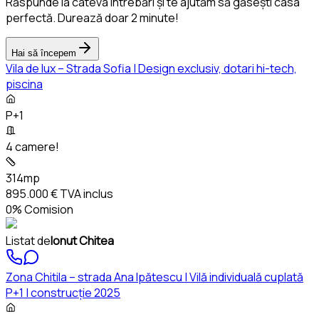
Răspunde la câteva întrebări și te ajutăm să găsești casa
perfectă. Durează doar 2 minute!
Hai să începem
Vila de lux – Strada Sofia | Design exclusiv, dotari hi-tech,
piscina
P+1
4 camere!
314mp
895.000 €
TVA inclus
0% Comision
Listat de
Ionut Chitea
Zona Chitila – strada Ana Ipătescu | Vilă individuală cuplată
P+1 | construcție 2025