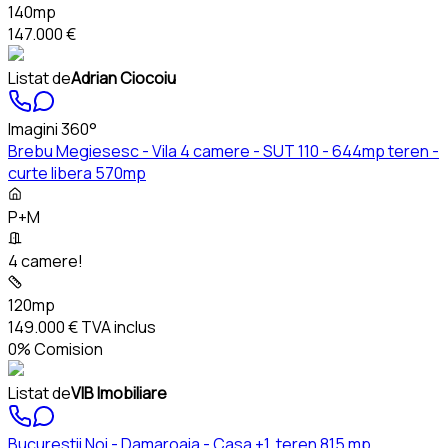
140mp
147.000 €
Listat de
Adrian Ciocoiu
Imagini 360°
Brebu Megiesesc - Vila 4 camere - SUT 110 - 644mp teren -
curte libera 570mp
P+M
4 camere!
120mp
149.000 €
TVA inclus
0% Comision
Listat de
VIB Imobiliare
Bucurestii Noi - Damaroaia - Casa +1, teren 815 mp