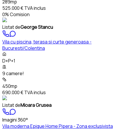
289mp
525.000 €
TVA inclus
0% Comision
Listat de
George Stancu
Vila cu piscina, terasa si curte generoasa -
Bucuresti/Colentina
D+P+1
9 camere!
450mp
690.000 €
TVA inclus
Listat de
Mioara Grusea
Imagini 360°
Vila moderna Epique Home Pipera - Zona exclusivista