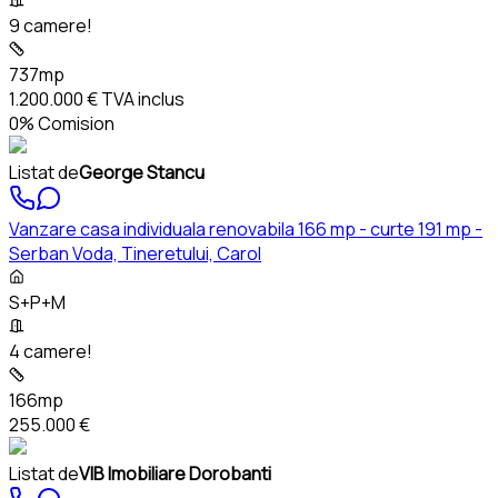
9 camere!
737mp
1.200.000 €
TVA inclus
0% Comision
Listat de
George Stancu
Vanzare casa individuala renovabila 166 mp - curte 191 mp -
Serban Voda, Tineretului, Carol
S+P+M
4 camere!
166mp
255.000 €
Listat de
VIB Imobiliare Dorobanti