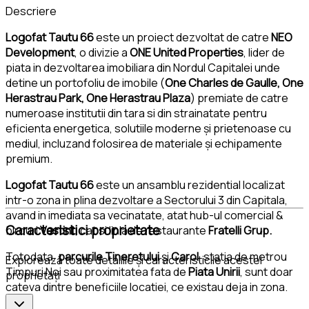
Descriere
Logofat Tautu 66
este un proiect dezvoltat de catre
NEO
Development
, o divizie a
ONE United Properties
, lider de
piata in dezvoltarea imobiliara din Nordul Capitalei unde
detine un portofoliu de imobile (
One Charles de Gaulle, One
Herastrau Park, One Herastrau Plaza
) premiate de catre
numeroase institutii din tara si din strainatate pentru
eficienta energetica, solutiile moderne și prietenoase cu
mediul, incluzand folosirea de materiale și echipamente
premium.
Logofat Tautu 66
este un ansamblu rezidential localizat
intr-o zona in plina dezvoltare a Sectorului 3 din Capitala,
avand in imediata sa vecinatate, atat hub-ul comercial &
Caracteristici proprietate
birouri
Vastint
, cat si linia de restaurante
Fratelli Grup.
Totodata,
parcurile Tineretului
și
Carol
, statia de metrou
Explorează toate detaliile și caracteristicile acestei
Timpuri Noi sau proximitatea fata de
Piata Unirii
, sunt doar
proprietăți
cateva dintre beneficiile locatiei, ce existau deja in zona.