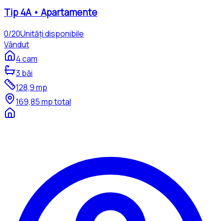
Tip
4A
•
Apartamente
0
/
20
Unități disponibile
Vândut
4
cam
3
băi
128,9
mp
169,85
mp total