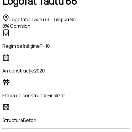
Logofat Tautu 66
Logofatul Tautu 66, Timpuri Noi
0% Comision
Regim de înălțime
P+10
An construcție
2020
Etapa de construcție
Finalizat
Structură
Beton