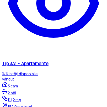
Tip
3A1
•
Apartamente
0
/
1
Unități disponibile
Vândut
3
cam
2
băi
111,2
mp
157,9
mp total