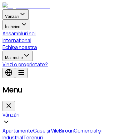
Vânzări
Închirieri
Ansambluri noi
International
Echipa noastra
Mai multe
Vinzi o proprietate?
Menu
Vânzări
Apartamente
Case și Vile
Birouri
Comercial și
Industrial
Terenuri