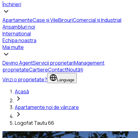
Închirieri
Apartamente
Case și Vile
Birouri
Comercial și Industrial
Ansambluri noi
International
Echipa noastra
Mai multe
Devino Agent
Servicii proprietari
Management
proprietate
Cartiere
Contact
Noutăți
Vinzi o proprietate?
Language
Acasă
Apartamente noi de vânzare
Logofat Tautu 66