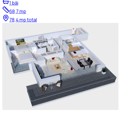
1
băi
68,7
mp
78,4
mp total