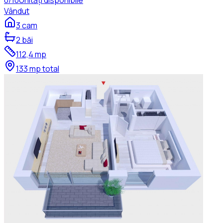
Vândut
3
cam
2
băi
112,4
mp
133
mp total