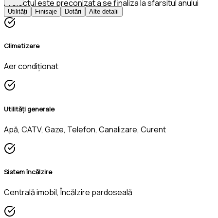
Proiectul este preconizat a se finaliza la sfarsitul anului
Utilități
Finisaje
Dotări
Alte detalii
2020.
Climatizare
Aer condiționat
Utilități generale
Apă, CATV, Gaze, Telefon, Canalizare, Curent
Sistem încălzire
Centrală imobil, Încălzire pardoseală