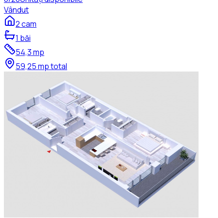
Vândut
2
cam
1
băi
54,3
mp
59,25
mp total