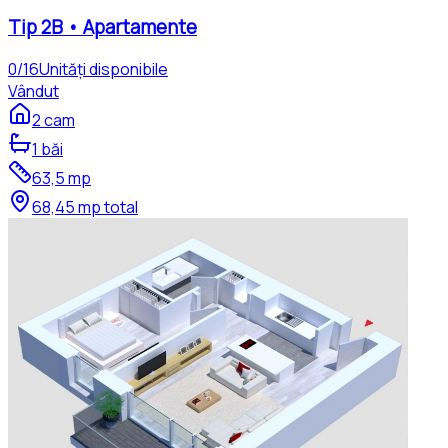
Tip
2B
•
Apartamente
0
/
16
Unități disponibile
Vândut
2
cam
1
băi
63,5
mp
68,45
mp total