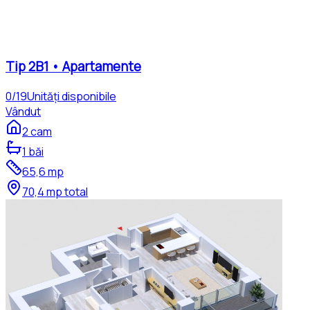
Tip
2B1
•
Apartamente
0
/
19
Unități disponibile
Vândut
2
cam
1
băi
65,6
mp
70,4
mp total