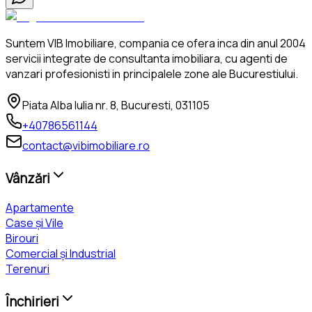
Suntem VIB Imobiliare, compania ce ofera inca din anul 2004
servicii integrate de consultanta imobiliara, cu agenti de
vanzari profesionisti in principalele zone ale Bucurestiului.
Piata Alba Iulia nr. 8, Bucuresti, 031105
+40786561144
contact@vibimobiliare.ro
Vânzări
Apartamente
Case și Vile
Birouri
Comercial și Industrial
Terenuri
Închirieri