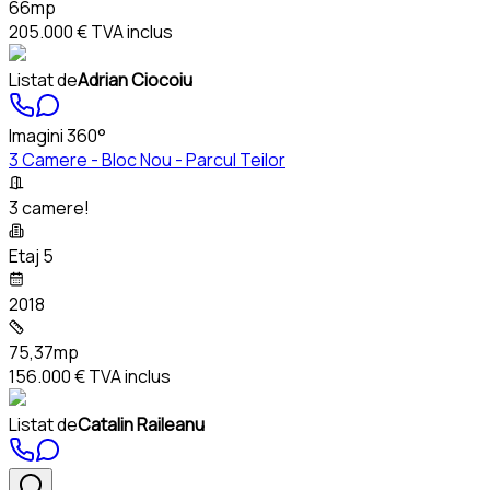
66mp
205.000 €
TVA inclus
Listat de
Adrian Ciocoiu
Imagini 360°
3 Camere - Bloc Nou - Parcul Teilor
3 camere!
Etaj 5
2018
75,37mp
156.000 €
TVA inclus
Listat de
Catalin Raileanu