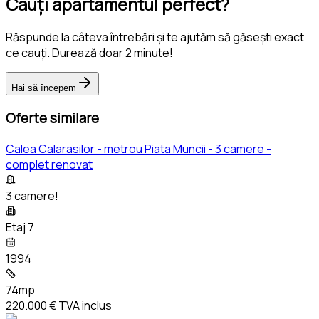
Cauți apartamentul perfect?
Răspunde la câteva întrebări și te ajutăm să găsești exact
ce cauți. Durează doar 2 minute!
Hai să începem
Oferte similare
Calea Calarasilor - metrou Piata Muncii - 3 camere -
complet renovat
3 camere!
Etaj 7
1994
74mp
220.000 €
TVA inclus