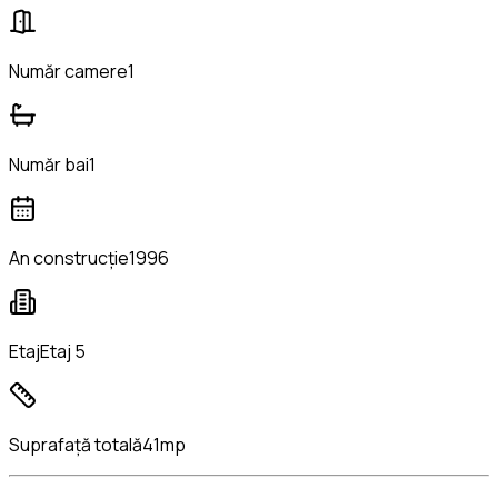
Număr camere
1
Număr bai
1
An construcție
1996
Etaj
Etaj 5
Suprafață totală
41mp