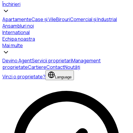
Închirieri
Apartamente
Case și Vile
Birouri
Comercial și Industrial
Ansambluri noi
International
Echipa noastra
Mai multe
Devino Agent
Servicii proprietari
Management
proprietate
Cartiere
Contact
Noutăți
Vinzi o proprietate?
Language