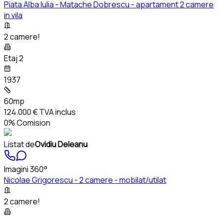
Piata Alba Iulia - Matache Dobrescu - apartament 2 camere
in vila
2 camere!
Etaj 2
1937
60mp
124.000 €
TVA inclus
0% Comision
Listat de
Ovidiu Deleanu
Imagini 360°
Nicolae Grigorescu - 2 camere - mobilat/utilat
2 camere!