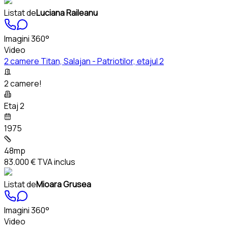
Listat de
Luciana Raileanu
Imagini 360°
Video
2 camere Titan, Salajan - Patriotilor, etajul 2
2 camere!
Etaj 2
1975
48mp
83.000 €
TVA inclus
Listat de
Mioara Grusea
Imagini 360°
Video