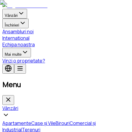
Vânzări
Închirieri
Ansambluri noi
International
Echipa noastra
Mai multe
Vinzi o proprietate?
Menu
Vânzări
Apartamente
Case și Vile
Birouri
Comercial și
Industrial
Terenuri