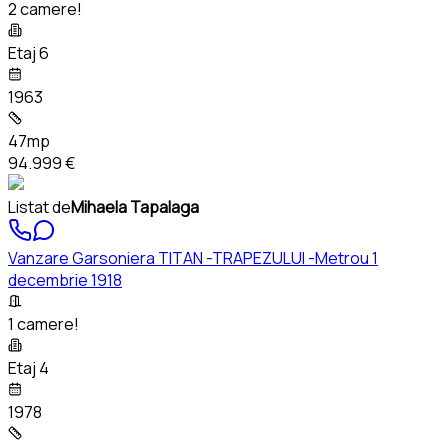
2 camere!
Etaj 6
1963
47mp
94.999 €
Listat de
Mihaela Tapalaga
Vanzare Garsoniera TITAN -TRAPEZULUI -Metrou 1
decembrie 1918
1 camere!
Etaj 4
1978