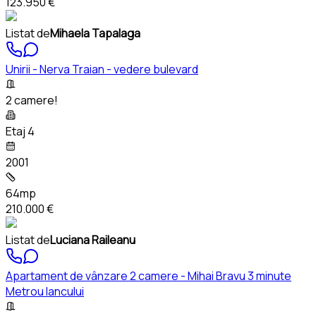
123.950 €
Listat de
Mihaela Tapalaga
Unirii - Nerva Traian - vedere bulevard
2 camere!
Etaj 4
2001
64mp
210.000 €
Listat de
Luciana Raileanu
Apartament de vânzare 2 camere - Mihai Bravu 3 minute
Metrou Iancului