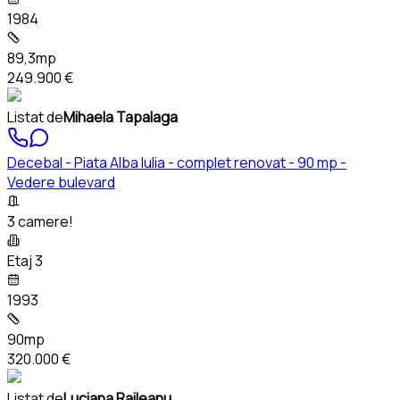
1984
89,3mp
249.900 €
Listat de
Mihaela Tapalaga
Decebal - Piata Alba Iulia - complet renovat - 90 mp -
Vedere bulevard
3 camere!
Etaj 3
1993
90mp
320.000 €
Listat de
Luciana Raileanu