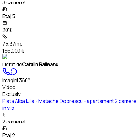
3 camere!
Etaj 5
2018
75,37mp
156.000 €
Listat de
Catalin Raileanu
Imagini 360°
Video
Exclusiv
Piata Alba Iulia - Matache Dobrescu - apartament 2 camere
in vila
2 camere!
Etaj 2