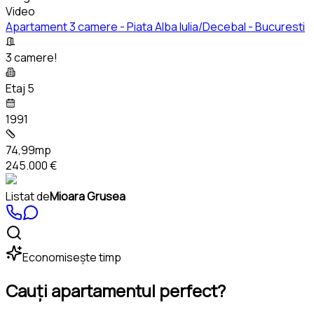
Video
Apartament 3 camere - Piata Alba Iulia/Decebal - Bucuresti
3 camere!
Etaj 5
1991
74,99mp
245.000 €
Listat de
Mioara Grusea
Economisește timp
Cauți apartamentul perfect?