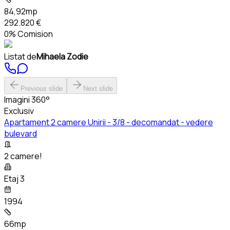
84,92mp
292.820 €
0% Comision
Listat de
Mihaela Zodie
Previous slide
Next slide
Imagini 360°
Exclusiv
Apartament 2 camere Unirii - 3/8 - decomandat - vedere
bulevard
2 camere!
Etaj 3
1994
66mp