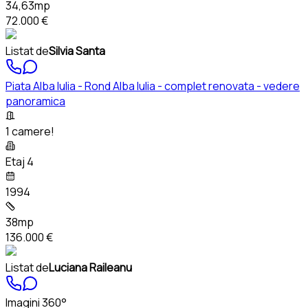
34,63mp
72.000 €
Listat de
Silvia Santa
Piata Alba Iulia - Rond Alba Iulia - complet renovata - vedere
panoramica
1 camere!
Etaj 4
1994
38mp
136.000 €
Listat de
Luciana Raileanu
Imagini 360°