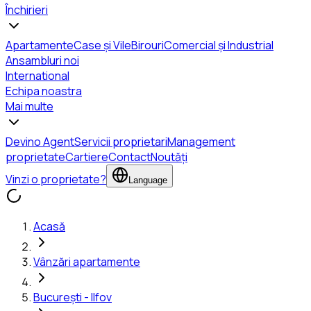
Închirieri
Apartamente
Case și Vile
Birouri
Comercial și Industrial
Ansambluri noi
International
Echipa noastra
Mai multe
Devino Agent
Servicii proprietari
Management
proprietate
Cartiere
Contact
Noutăți
Vinzi o proprietate?
Language
Acasă
Vânzări apartamente
București - Ilfov