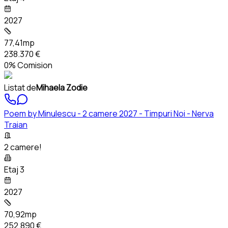
2027
77,41mp
238.370 €
0% Comision
Listat de
Mihaela Zodie
Poem by Minulescu - 2 camere 2027 - Timpuri Noi - Nerva
Traian
2 camere!
Etaj 3
2027
70,92mp
252.890 €