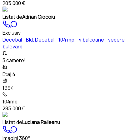
205.000 €
Listat de
Adrian Ciocoiu
Exclusiv
Decebal - Bld. Decebal - 104 mp - 4 balcoane - vedere
bulevard
3 camere!
Etaj 4
1994
104mp
285.000 €
Listat de
Luciana Raileanu
Imagini 360°