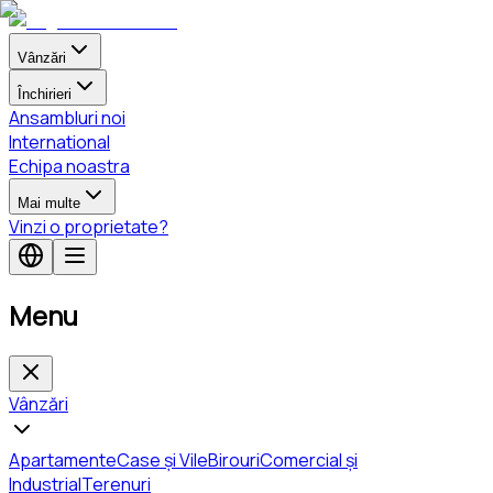
Vânzări
Închirieri
Ansambluri noi
International
Echipa noastra
Mai multe
Vinzi o proprietate?
Menu
Vânzări
Apartamente
Case și Vile
Birouri
Comercial și
Industrial
Terenuri