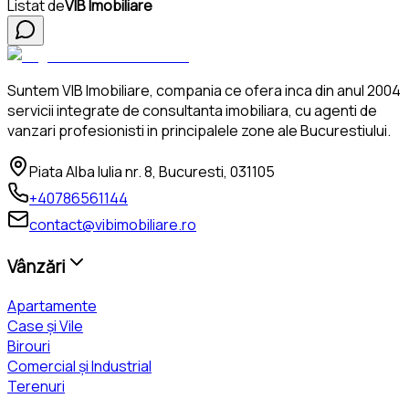
Listat de
VIB Imobiliare
Suntem VIB Imobiliare, compania ce ofera inca din anul 2004
servicii integrate de consultanta imobiliara, cu agenti de
vanzari profesionisti in principalele zone ale Bucurestiului.
Piata Alba Iulia nr. 8, Bucuresti, 031105
+40786561144
contact@vibimobiliare.ro
Vânzări
Apartamente
Case și Vile
Birouri
Comercial și Industrial
Terenuri