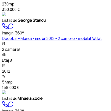
230mp
350.000 €
Listat de
George Stancu
Imagini 360°
Decebal - Muncii - imobil 2012 - 2 camere - mobilat/utilat
2 camere!
Etaj 8
2012
54mp
159.000 €
Listat de
Mihaela Zodie
Imagini 360°