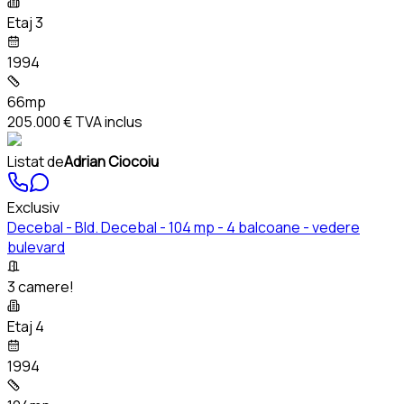
Etaj 3
1994
66mp
205.000 €
TVA inclus
Listat de
Adrian Ciocoiu
Exclusiv
Decebal - Bld. Decebal - 104 mp - 4 balcoane - vedere
bulevard
3 camere!
Etaj 4
1994