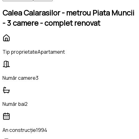
Calea Calarasilor - metrou Piata Muncii
- 3 camere - complet renovat
Tip proprietate
Apartament
Număr camere
3
Număr bai
2
An construcție
1994