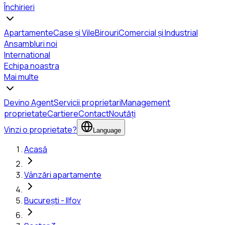
Închirieri
Apartamente
Case și Vile
Birouri
Comercial și Industrial
Ansambluri noi
International
Echipa noastra
Mai multe
Devino Agent
Servicii proprietari
Management
proprietate
Cartiere
Contact
Noutăți
Vinzi o proprietate?
Language
Acasă
Vânzări apartamente
București - Ilfov