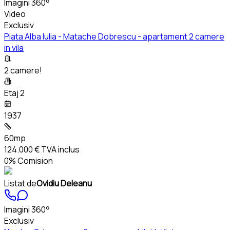
Imagini 360°
Video
Exclusiv
Piata Alba Iulia - Matache Dobrescu - apartament 2 camere
in vila
2 camere!
Etaj 2
1937
60mp
124.000 €
TVA inclus
0% Comision
Listat de
Ovidiu Deleanu
Imagini 360°
Exclusiv