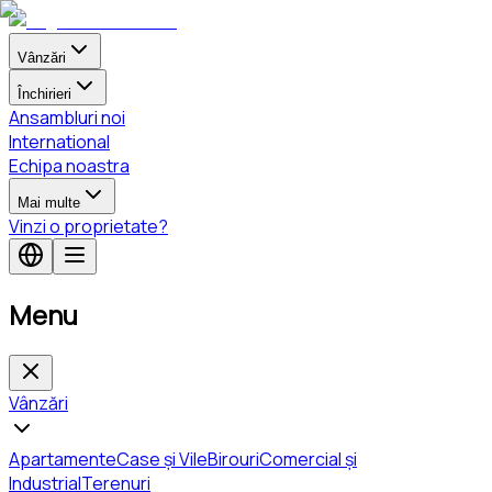
Vânzări
Închirieri
Ansambluri noi
International
Echipa noastra
Mai multe
Vinzi o proprietate?
Menu
Vânzări
Apartamente
Case și Vile
Birouri
Comercial și
Industrial
Terenuri