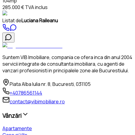
104mp
285.000 €
TVA inclus
Listat de
Luciana Raileanu
Suntem VIB Imobiliare, compania ce ofera inca din anul 2004
servicii integrate de consultanta imobiliara, cu agenti de
vanzari profesionisti in principalele zone ale Bucurestiului.
Piata Alba Iulia nr. 8, Bucuresti, 031105
+40786561144
contact@vibimobiliare.ro
Vânzări
Apartamente