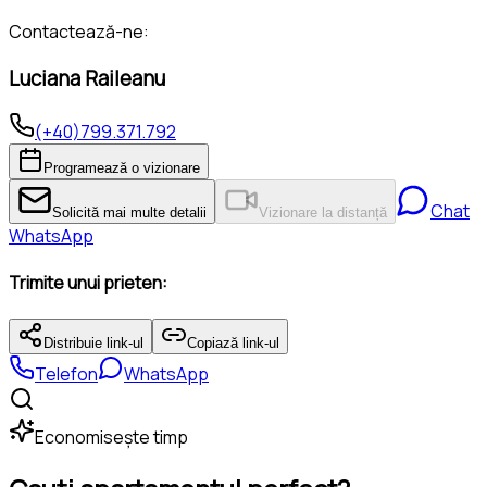
Contactează-ne:
Luciana Raileanu
(+40)799.371.792
Programează o vizionare
Chat
Solicită mai multe detalii
Vizionare la distanță
WhatsApp
Trimite unui prieten:
Distribuie link-ul
Copiază link-ul
Telefon
WhatsApp
Economisește timp