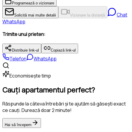
Programează o vizionare
Chat
Solicită mai multe detalii
Vizionare la distanță
WhatsApp
Trimite unui prieten:
Distribuie link-ul
Copiază link-ul
Telefon
WhatsApp
Economisește timp
Cauți apartamentul perfect?
Răspunde la câteva întrebări și te ajutăm să găsești exact
ce cauți. Durează doar 2 minute!
Hai să începem