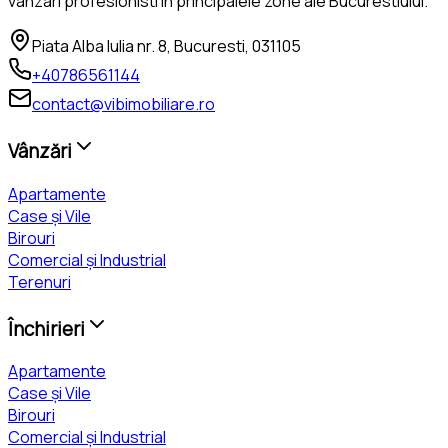
vanzari profesionisti in principalele zone ale Bucurestiului.
Piata Alba Iulia nr. 8, Bucuresti, 031105
+40786561144
contact@vibimobiliare.ro
Vânzări
Apartamente
Case și Vile
Birouri
Comercial și Industrial
Terenuri
Închirieri
Apartamente
Case și Vile
Birouri
Comercial și Industrial