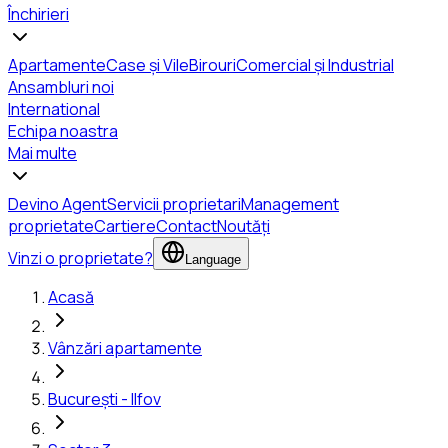
Închirieri
Apartamente
Case și Vile
Birouri
Comercial și Industrial
Ansambluri noi
International
Echipa noastra
Mai multe
Devino Agent
Servicii proprietari
Management
proprietate
Cartiere
Contact
Noutăți
Vinzi o proprietate?
Language
Acasă
Vânzări apartamente
București - Ilfov