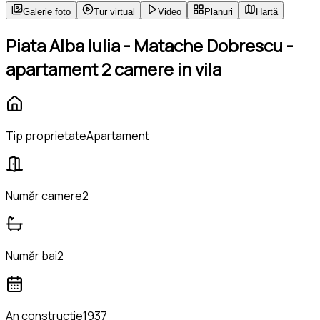
Galerie foto
Tur virtual
Video
Planuri
Hartă
Piata Alba Iulia - Matache Dobrescu -
apartament 2 camere in vila
Tip proprietate
Apartament
Număr camere
2
Număr bai
2
An construcție
1937