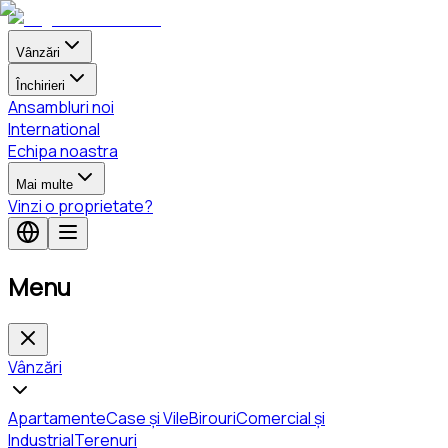
Vânzări
Închirieri
Ansambluri noi
International
Echipa noastra
Mai multe
Vinzi o proprietate?
Menu
Vânzări
Apartamente
Case și Vile
Birouri
Comercial și
Industrial
Terenuri