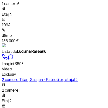
1 camere!
Etaj 4
1994
38mp
136.000 €
Listat de
Luciana Raileanu
Imagini 360°
Video
Exclusiv
2 camere Titan, Salajan - Patriotilor, etajul 2
2 camere!
Etaj 2