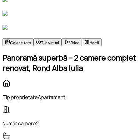
Galerie foto
Tur virtual
Video
Hartă
Panoramă superbă – 2 camere complet
renovat, Rond Alba Iulia
Tip proprietate
Apartament
Număr camere
2