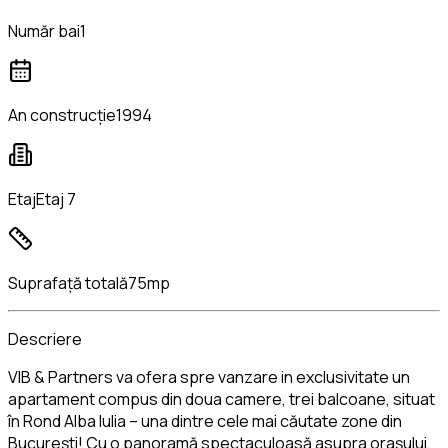
Număr bai
1
An construcție
1994
Etaj
Etaj 7
Suprafață totală
75mp
Descriere
VIB & Partners va ofera spre vanzare in exclusivitate un
apartament compus din doua camere, trei balcoane, situat
în Rond Alba Iulia – una dintre cele mai căutate zone din
București! Cu o panoramă spectaculoasă asupra orașului,