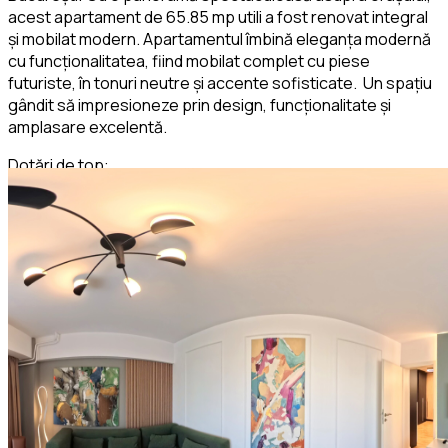
acest apartament de 65.85 mp utili a fost renovat integral
și mobilat modern. Apartamentul îmbină eleganța modernă
cu funcționalitatea, fiind mobilat complet cu piese
futuriste, în tonuri neutre și accente sofisticate. Un spațiu
gândit să impresioneze prin design, funcționalitate și
amplasare excelentă.
Dotări de top:
- bucătărie complet echipată cu mașină de spălat vase,
plită, cuptor electric, hotă și frigider incorporabil
- mașină de spălat rufe de ultimă generație
- aer condiționat eficient și silențios
- TV LED mare în zona de living
- baie modernă cu duș walk-in, finisaje premium și iluminare
ambientală
Totul este nou, gata pentru a oferi confort și rafinament.
Apartamentul se oferă spre vanzare complet mobilat și
utilat, exact ca în prezentare.
Pentru o experiență completă și autentică, lasă-ți