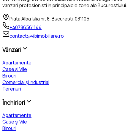
vanzari profesionisti in principalele zone ale Bucurestiului.
Piata Alba Iulia nr. 8, Bucuresti, 031105
+40786561144
contact@vibimobiliare.ro
Vânzări
Apartamente
Case și Vile
Birouri
Comercial și Industrial
Terenuri
Închirieri
Apartamente
Case și Vile
Birouri