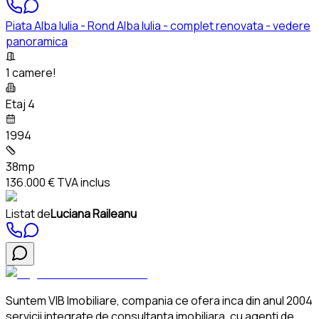
Piata Alba Iulia - Rond Alba Iulia - complet renovata - vedere
panoramica
1 camere!
Etaj 4
1994
38mp
136.000 €
TVA inclus
Listat de
Luciana Raileanu
Suntem VIB Imobiliare, compania ce ofera inca din anul 2004
servicii integrate de consultanta imobiliara, cu agenti de