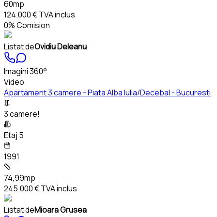
60mp
124.000 €
TVA inclus
0% Comision
Listat de
Ovidiu Deleanu
Imagini 360°
Video
Apartament 3 camere - Piata Alba Iulia/Decebal - Bucuresti
3 camere!
Etaj 5
1991
74,99mp
245.000 €
TVA inclus
Listat de
Mioara Grusea