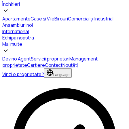
Închirieri
Apartamente
Case și Vile
Birouri
Comercial și Industrial
Ansambluri noi
International
Echipa noastra
Mai multe
Devino Agent
Servicii proprietari
Management
proprietate
Cartiere
Contact
Noutăți
Vinzi o proprietate?
Language