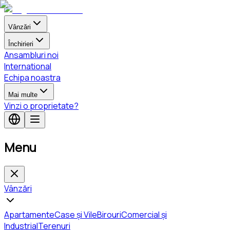
Vânzări
Închirieri
Ansambluri noi
International
Echipa noastra
Mai multe
Vinzi o proprietate?
Menu
Vânzări
Apartamente
Case și Vile
Birouri
Comercial și
Industrial
Terenuri