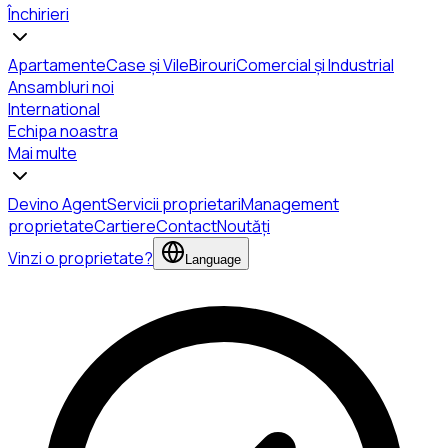
Închirieri
Apartamente
Case și Vile
Birouri
Comercial și Industrial
Ansambluri noi
International
Echipa noastra
Mai multe
Devino Agent
Servicii proprietari
Management
proprietate
Cartiere
Contact
Noutăți
Vinzi o proprietate?
Language