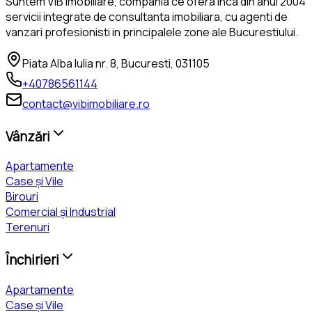
Suntem VIB Imobiliare, compania ce ofera inca din anul 2004
servicii integrate de consultanta imobiliara, cu agenti de
vanzari profesionisti in principalele zone ale Bucurestiului.
Piata Alba Iulia nr. 8, Bucuresti, 031105
+40786561144
contact@vibimobiliare.ro
Vânzări
Apartamente
Case și Vile
Birouri
Comercial și Industrial
Terenuri
Închirieri
Apartamente
Case și Vile