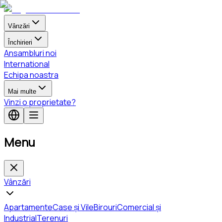
Vânzări
Închirieri
Ansambluri noi
International
Echipa noastra
Mai multe
Vinzi o proprietate?
Menu
Vânzări
Apartamente
Case și Vile
Birouri
Comercial și
Industrial
Terenuri