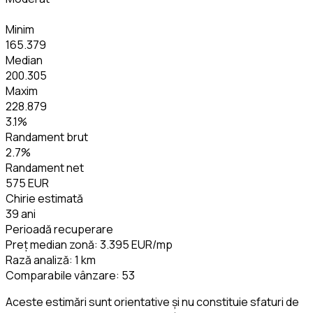
Minim
165.379
Median
200.305
Maxim
228.879
3.1
%
Randament brut
2.7
%
Randament net
575 EUR
Chirie estimată
39 ani
Perioadă recuperare
Preț median zonă
:
3.395 EUR
/mp
Rază analiză
:
1
km
Comparabile vânzare
:
53
Aceste estimări sunt orientative și nu constituie sfaturi de