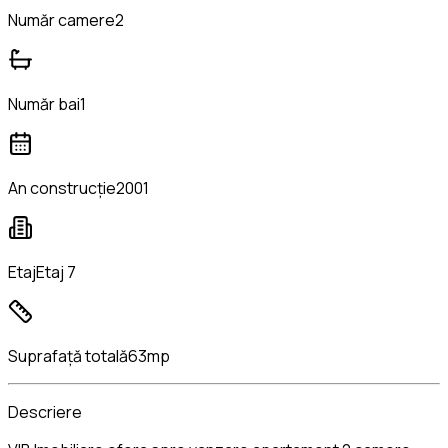
Număr camere
2
Număr bai
1
An construcție
2001
Etaj
Etaj 7
Suprafață totală
63mp
Descriere