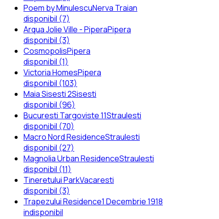
Poem by Minulescu
Nerva Traian
disponibil (7)
Arqua Jolie Ville - Pipera
Pipera
disponibil (3)
Cosmopolis
Pipera
disponibil (1)
Victoria Homes
Pipera
disponibil (103)
Maia Sisesti 2
Sisesti
disponibil (96)
Bucuresti Targoviste 11
Straulesti
disponibil (70)
Macro Nord Residence
Straulesti
disponibil (27)
Magnolia Urban Residence
Straulesti
disponibil (11)
Tineretului Park
Vacaresti
disponibil (3)
Trapezului Residence
1 Decembrie 1918
indisponibil