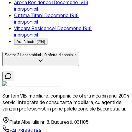
Arena Residence
1 Decembrie 1918
indisponibil
Optima Titan
1 Decembrie 1918
indisponibil
Vitioara Residence
1 Decembrie 1918
indisponibil
Arată toate (
294
)
Sector 2
1 ansambluri -
0 oferte disponibile
Suntem VIB Imobiliare, compania ce ofera inca din anul 2004
servicii integrate de consultanta imobiliara, cu agenti de
vanzari profesionisti in principalele zone ale Bucurestiului.
Piata Alba Iulia nr. 8, Bucuresti, 031105
+40786561144