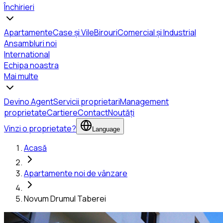
Închirieri
Apartamente
Case și Vile
Birouri
Comercial și Industrial
Ansambluri noi
International
Echipa noastra
Mai multe
Devino Agent
Servicii proprietari
Management
proprietate
Cartiere
Contact
Noutăți
Vinzi o proprietate?
Language
Acasă
Apartamente noi de vânzare
Novum Drumul Taberei