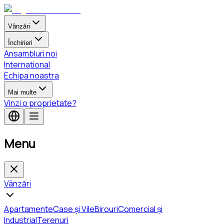
Vânzări
Închirieri
Ansambluri noi
International
Echipa noastra
Mai multe
Vinzi o proprietate?
Menu
Vânzări
Apartamente
Case și Vile
Birouri
Comercial și
Industrial
Terenuri