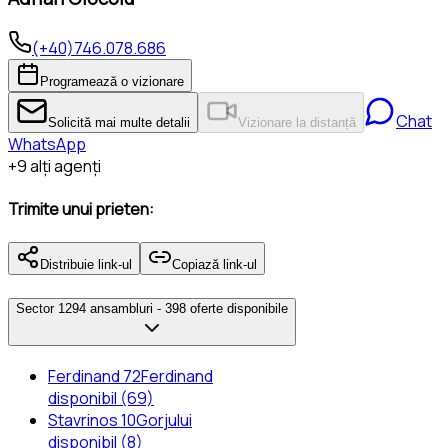
(+40)746.078.686
Programează o vizionare
Chat
Solicită mai multe detalii
Vizionare la distanță
WhatsApp
+
9
alți agenți
Trimite unui prieten:
Distribuie link-ul
Copiază link-ul
Sector 1
294 ansambluri -
398 oferte disponibile
Ferdinand 72
Ferdinand
disponibil (69)
Stavrinos 10
Gorjului
disponibil (8)