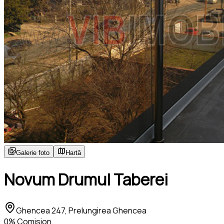
Galerie foto
Hartă
Novum Drumul Taberei
Ghencea 247, Prelungirea Ghencea
0% Comision