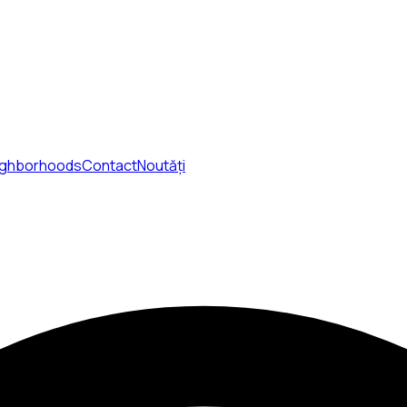
ighborhoods
Contact
Noutăți