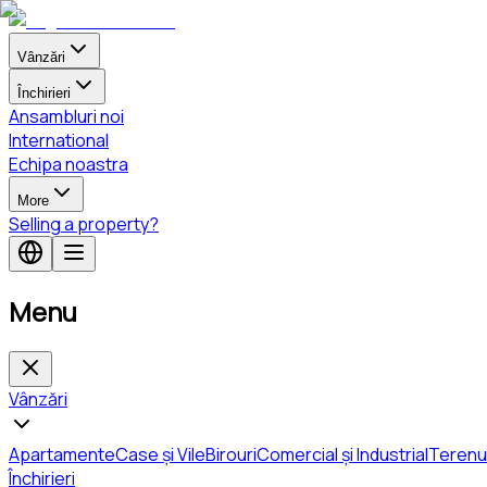
Vânzări
Închirieri
Ansambluri noi
International
Echipa noastra
More
Selling a property?
Menu
Vânzări
Apartamente
Case și Vile
Birouri
Comercial și Industrial
Terenu
Închirieri