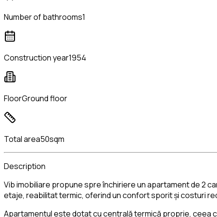
Number of bathrooms
1
Construction year
1954
Floor
Ground floor
Total area
50sqm
Description
Vib imobiliare propune spre închiriere un apartament de 2 cam
etaje, reabilitat termic, oferind un confort sporit și costuri re
Apartamentul este dotat cu centrală termică proprie, ceea c