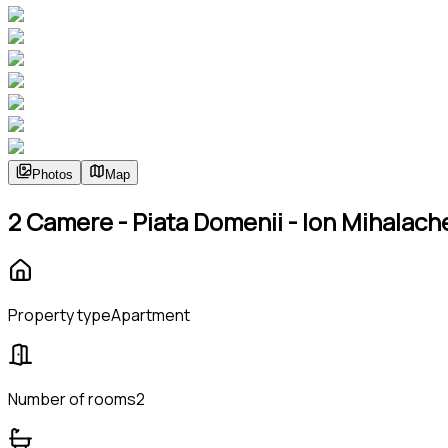
Photos
Map
2 Camere - Piata Domenii - Ion Mihalach
Property type
Apartment
Number of rooms
2