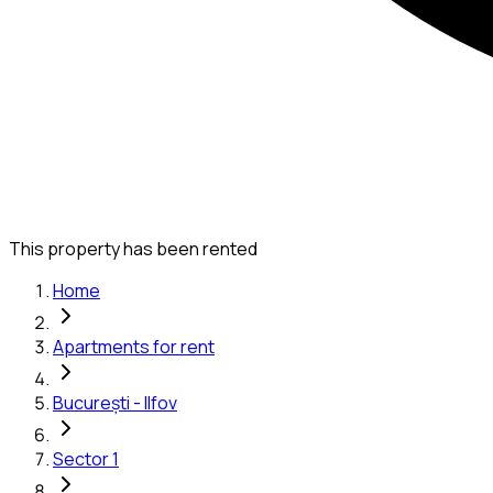
This property has been rented
Home
Apartments for rent
București - Ilfov
Sector 1