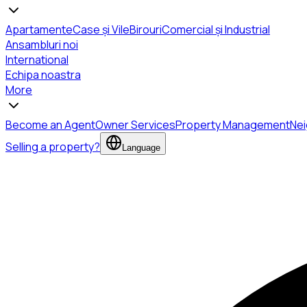
Apartamente
Case și Vile
Birouri
Comercial și Industrial
Ansambluri noi
International
Echipa noastra
More
Become an Agent
Owner Services
Property Management
Ne
Selling a property?
Language