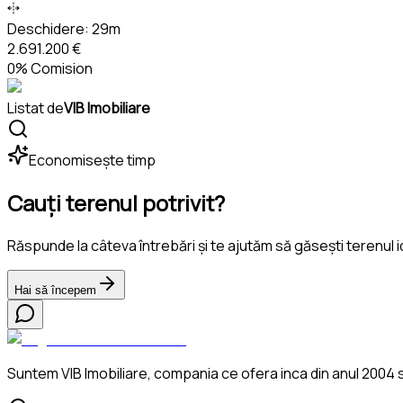
Deschidere:
29m
2.691.200 €
0% Comision
Listat de
VIB Imobiliare
Economisește timp
Cauți terenul potrivit?
Răspunde la câteva întrebări și te ajutăm să găsești terenul i
Hai să începem
Suntem VIB Imobiliare, compania ce ofera inca din anul 2004 se