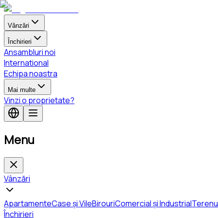
Vânzări
Închirieri
Ansambluri noi
International
Echipa noastra
Mai multe
Vinzi o proprietate?
Menu
Vânzări
Apartamente
Case și Vile
Birouri
Comercial și Industrial
Terenu
Închirieri