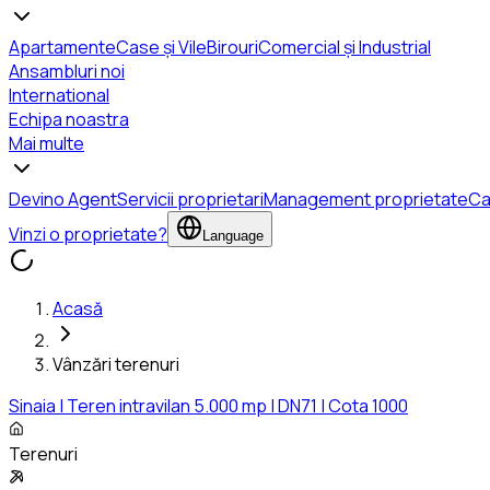
Apartamente
Case și Vile
Birouri
Comercial și Industrial
Ansambluri noi
International
Echipa noastra
Mai multe
Devino Agent
Servicii proprietari
Management proprietate
Ca
Vinzi o proprietate?
Language
Acasă
Vânzări terenuri
Sinaia | Teren intravilan 5.000 mp | DN71 | Cota 1000
Terenuri