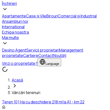
Închirieri
Apartamente
Case și Vile
Birouri
Comercial și Industrial
Ansambluri noi
International
Echipa noastra
Mai multe
Devino Agent
Servicii proprietari
Management
proprietate
Cartiere
Contact
Noutăți
Vinzi o proprietate?
Language
Acasă
Vânzări terenuri
Teren 10,1 Ha cu deschidere 218 ml la A1 - km 22