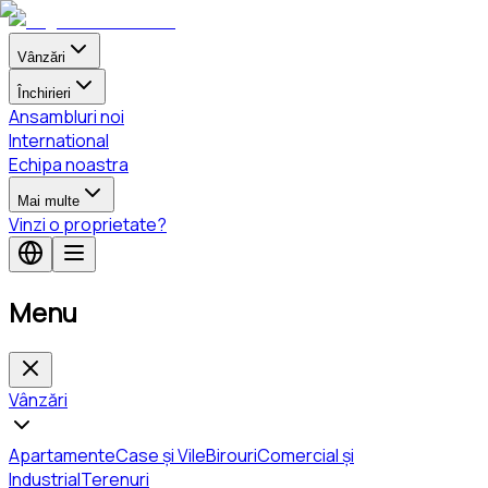
Vânzări
Închirieri
Ansambluri noi
International
Echipa noastra
Mai multe
Vinzi o proprietate?
Menu
Vânzări
Apartamente
Case și Vile
Birouri
Comercial și
Industrial
Terenuri