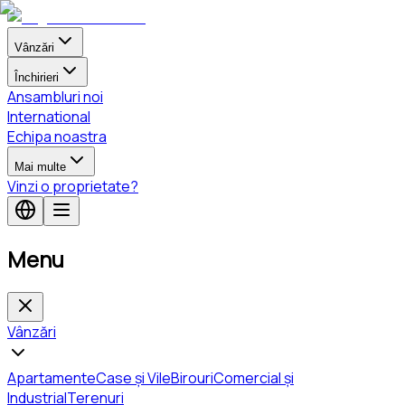
Vânzări
Închirieri
Ansambluri noi
International
Echipa noastra
Mai multe
Vinzi o proprietate?
Menu
Vânzări
Apartamente
Case și Vile
Birouri
Comercial și
Industrial
Terenuri