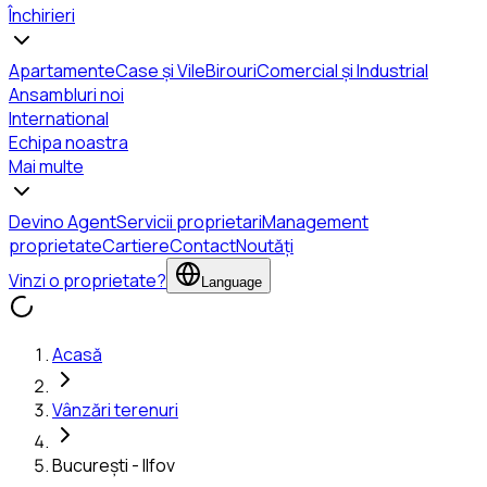
Închirieri
Apartamente
Case și Vile
Birouri
Comercial și Industrial
Ansambluri noi
International
Echipa noastra
Mai multe
Devino Agent
Servicii proprietari
Management
proprietate
Cartiere
Contact
Noutăți
Vinzi o proprietate?
Language
Acasă
Vânzări terenuri
București - Ilfov