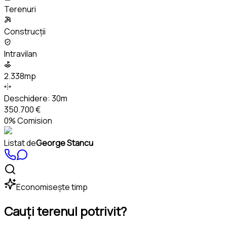
Terenuri
Construcții
Intravilan
2.338mp
Deschidere:
30m
350.700 €
0% Comision
Listat de
George Stancu
Economisește timp
Cauți terenul potrivit?