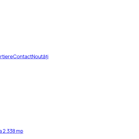
rtiere
Contact
Noutăți
ta 2.338 mp