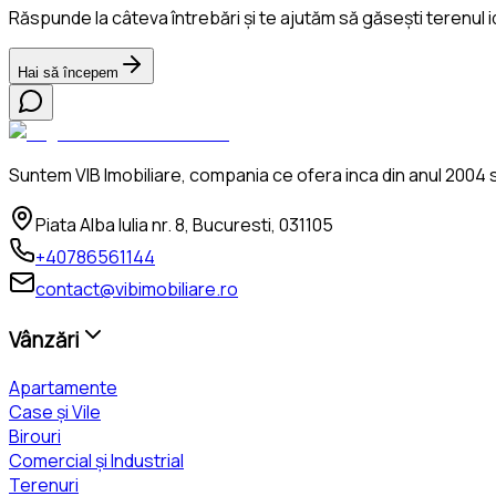
Răspunde la câteva întrebări și te ajutăm să găsești terenul i
Hai să începem
Suntem VIB Imobiliare, compania ce ofera inca din anul 2004 se
Piata Alba Iulia nr. 8, Bucuresti, 031105
+40786561144
contact@vibimobiliare.ro
Vânzări
Apartamente
Case și Vile
Birouri
Comercial și Industrial
Terenuri