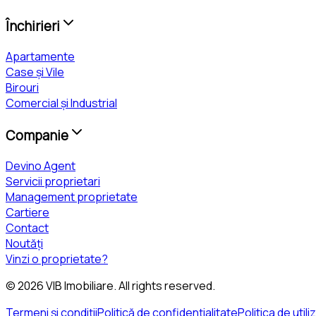
Închirieri
Apartamente
Case și Vile
Birouri
Comercial și Industrial
Companie
Devino Agent
Servicii proprietari
Management proprietate
Cartiere
Contact
Noutăți
Vinzi o proprietate?
©
2026
VIB Imobiliare
. All rights reserved.
Termeni și condiții
Politică de confidențialitate
Politica de util