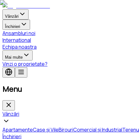
Vânzări
Închirieri
Ansambluri noi
International
Echipa noastra
Mai multe
Vinzi o proprietate?
Menu
Vânzări
Apartamente
Case și Vile
Birouri
Comercial și Industrial
Terenu
Închirieri