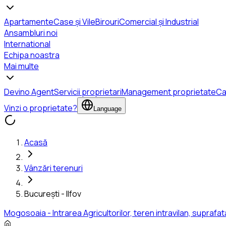
Apartamente
Case și Vile
Birouri
Comercial și Industrial
Ansambluri noi
International
Echipa noastra
Mai multe
Devino Agent
Servicii proprietari
Management proprietate
Ca
Vinzi o proprietate?
Language
Acasă
Vânzări terenuri
București - Ilfov
Mogosoaia - Intrarea Agricultorilor, teren intravilan, suprafa