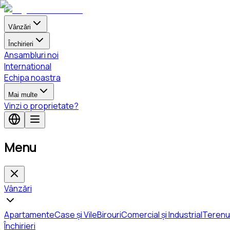
Vânzări
Închirieri
Ansambluri noi
International
Echipa noastra
Mai multe
Vinzi o proprietate?
Menu
Vânzări
Apartamente
Case și Vile
Birouri
Comercial și Industrial
Terenu
Închirieri