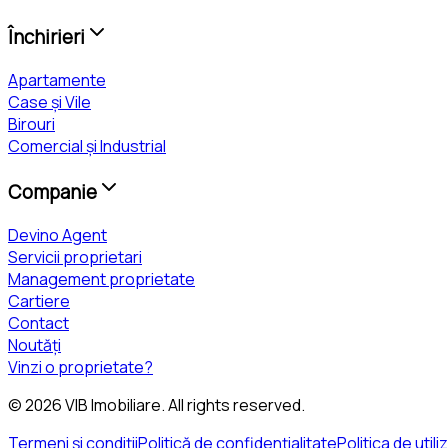
Închirieri
Apartamente
Case și Vile
Birouri
Comercial și Industrial
Companie
Devino Agent
Servicii proprietari
Management proprietate
Cartiere
Contact
Noutăți
Vinzi o proprietate?
©
2026
VIB Imobiliare
. All rights reserved.
Termeni și condiții
Politică de confidențialitate
Politica de util