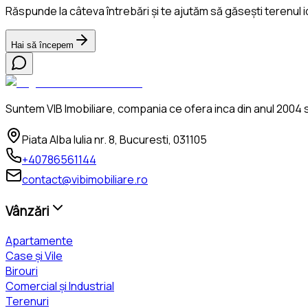
Răspunde la câteva întrebări și te ajutăm să găsești terenul i
Hai să începem
Suntem VIB Imobiliare, compania ce ofera inca din anul 2004 se
Piata Alba Iulia nr. 8, Bucuresti, 031105
+40786561144
contact@vibimobiliare.ro
Vânzări
Apartamente
Case și Vile
Birouri
Comercial și Industrial
Terenuri