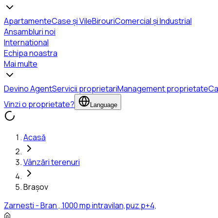
Apartamente
Case și Vile
Birouri
Comercial și Industrial
Ansambluri noi
International
Echipa noastra
Mai multe
Devino Agent
Servicii proprietari
Management proprietate
Ca
Vinzi o proprietate?
Language
Acasă
Vânzări terenuri
Brașov
Zarnesti - Bran , 1000 mp intravilan,puz p+4,