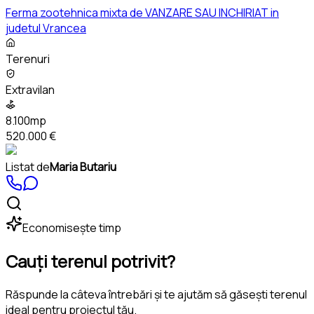
Ferma zootehnica mixta de VANZARE SAU INCHIRIAT in
judetul Vrancea
Terenuri
Extravilan
8.100mp
520.000 €
Listat de
Maria Butariu
Economisește timp
Cauți terenul potrivit?
Răspunde la câteva întrebări și te ajutăm să găsești terenul
ideal pentru proiectul tău.