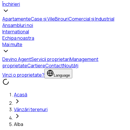
Închirieri
Apartamente
Case și Vile
Birouri
Comercial și Industrial
Ansambluri noi
International
Echipa noastra
Mai multe
Devino Agent
Servicii proprietari
Management
proprietate
Cartiere
Contact
Noutăți
Vinzi o proprietate?
Language
Acasă
Vânzări terenuri
Alba