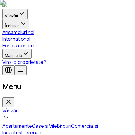
Vânzări
Închirieri
Ansambluri noi
International
Echipa noastra
Mai multe
Vinzi o proprietate?
Menu
Vânzări
Apartamente
Case și Vile
Birouri
Comercial și
Industrial
Terenuri