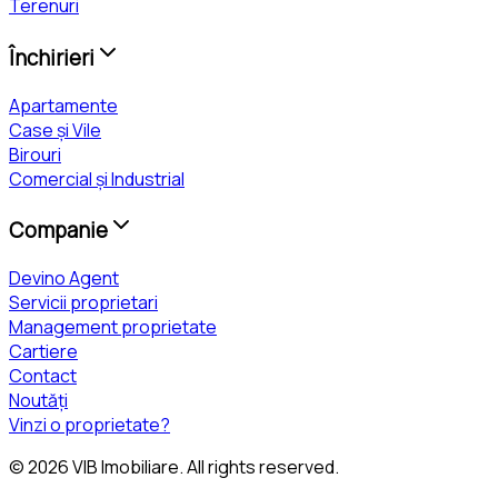
Terenuri
Închirieri
Apartamente
Case și Vile
Birouri
Comercial și Industrial
Companie
Devino Agent
Servicii proprietari
Management proprietate
Cartiere
Contact
Noutăți
Vinzi o proprietate?
©
2026
VIB Imobiliare
. All rights reserved.