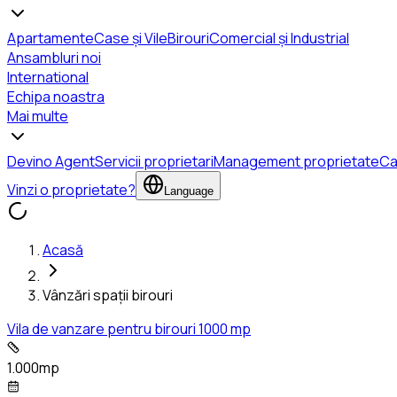
Apartamente
Case și Vile
Birouri
Comercial și Industrial
Ansambluri noi
International
Echipa noastra
Mai multe
Devino Agent
Servicii proprietari
Management proprietate
Ca
Vinzi o proprietate?
Language
Acasă
Vânzări spații birouri
Vila de vanzare pentru birouri 1000 mp
1.000mp