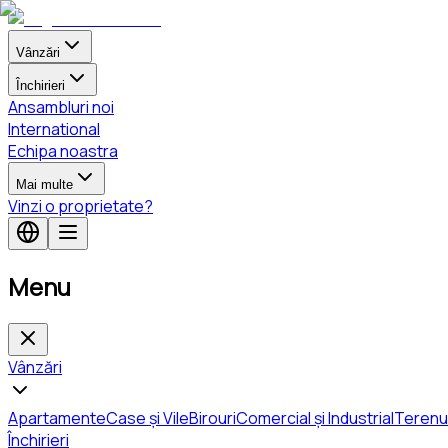
Vânzări
Închirieri
Ansambluri noi
International
Echipa noastra
Mai multe
Vinzi o proprietate?
Menu
Vânzări
Apartamente
Case și Vile
Birouri
Comercial și Industrial
Terenu
Închirieri