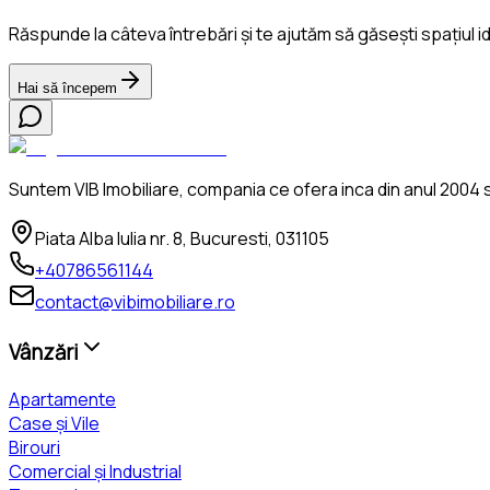
Răspunde la câteva întrebări și te ajutăm să găsești spațiul i
Hai să începem
Suntem VIB Imobiliare, compania ce ofera inca din anul 2004 se
Piata Alba Iulia nr. 8, Bucuresti, 031105
+40786561144
contact@vibimobiliare.ro
Vânzări
Apartamente
Case și Vile
Birouri
Comercial și Industrial