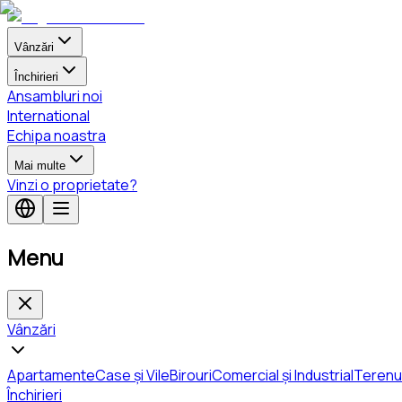
Vânzări
Închirieri
Ansambluri noi
International
Echipa noastra
Mai multe
Vinzi o proprietate?
Menu
Vânzări
Apartamente
Case și Vile
Birouri
Comercial și Industrial
Terenu
Închirieri