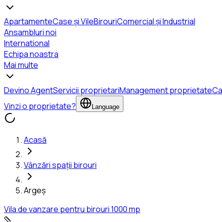
Apartamente
Case și Vile
Birouri
Comercial și Industrial
Ansambluri noi
International
Echipa noastra
Mai multe
Devino Agent
Servicii proprietari
Management proprietate
Ca
Vinzi o proprietate?
Language
Acasă
Vânzări spații birouri
Argeș
Vila de vanzare pentru birouri 1000 mp