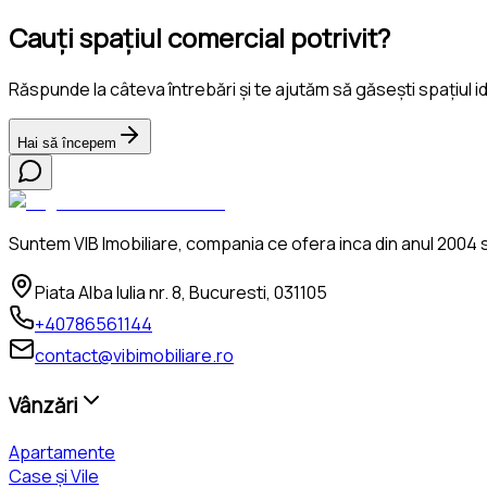
Cauți spațiul comercial potrivit?
Răspunde la câteva întrebări și te ajutăm să găsești spațiul i
Hai să începem
Suntem VIB Imobiliare, compania ce ofera inca din anul 2004 se
Piata Alba Iulia nr. 8, Bucuresti, 031105
+40786561144
contact@vibimobiliare.ro
Vânzări
Apartamente
Case și Vile