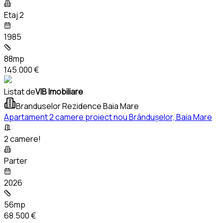
Etaj 2
1985
88mp
145.000 €
Listat de
VIB Imobiliare
Branduselor Rezidence Baia Mare
Apartament 2 camere proiect nou Brândușelor, Baia Mare
2 camere!
Parter
2026
56mp
68.500 €