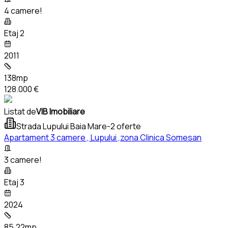
4 camere!
Etaj 2
2011
138mp
128.000 €
Listat de
VIB Imobiliare
Strada Lupului Baia Mare
-
2 oferte
Apartament 3 camere , Lupului ,zona Clinica Somesan
3 camere!
Etaj 3
2024
85,22mp