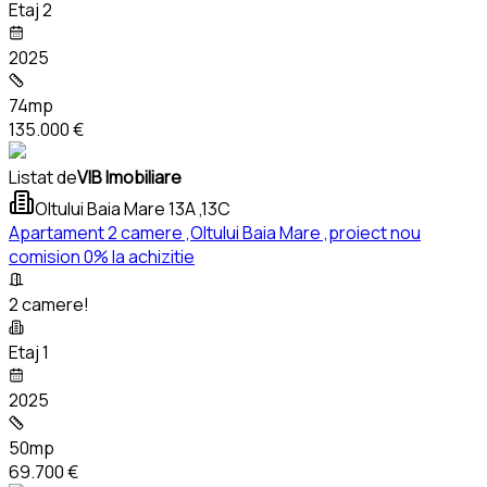
Etaj 2
2025
74mp
135.000 €
Listat de
VIB Imobiliare
Oltului Baia Mare 13A ,13C
Apartament 2 camere ,Oltului Baia Mare ,proiect nou
comision 0% la achizitie
2 camere!
Etaj 1
2025
50mp
69.700 €