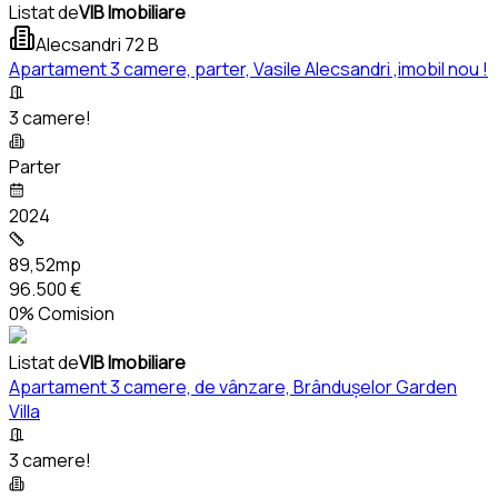
Listat de
VIB Imobiliare
Alecsandri 72 B
Apartament 3 camere, parter, Vasile Alecsandri ,imobil nou !
3 camere!
Parter
2024
89,52mp
96.500 €
0% Comision
Listat de
VIB Imobiliare
Apartament 3 camere, de vânzare, Brândușelor Garden
Villa
3 camere!