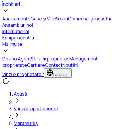
Închirieri
Apartamente
Case și Vile
Birouri
Comercial și Industrial
Ansambluri noi
International
Echipa noastra
Mai multe
Devino Agent
Servicii proprietari
Management
proprietate
Cartiere
Contact
Noutăți
Vinzi o proprietate?
Language
Acasă
Vânzări apartamente
Maramureș