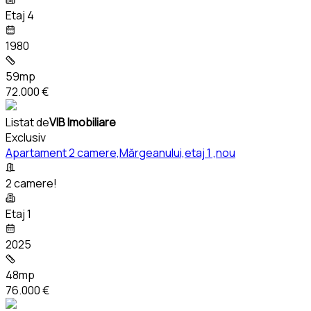
Etaj 4
1980
59mp
72.000 €
Listat de
VIB Imobiliare
Exclusiv
Apartament 2 camere,Mărgeanului,etaj 1 ,nou
2 camere!
Etaj 1
2025
48mp
76.000 €