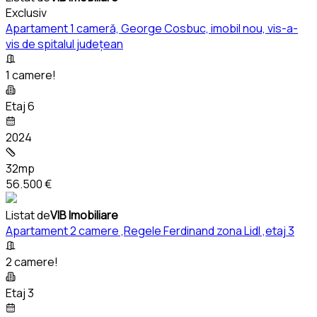
Exclusiv
Apartament 1 cameră, George Cosbuc, imobil nou, vis-a-
vis de spitalul județean
1 camere!
Etaj 6
2024
32mp
56.500 €
Listat de
VIB Imobiliare
Apartament 2 camere ,Regele Ferdinand zona Lidl ,etaj 3
2 camere!
Etaj 3