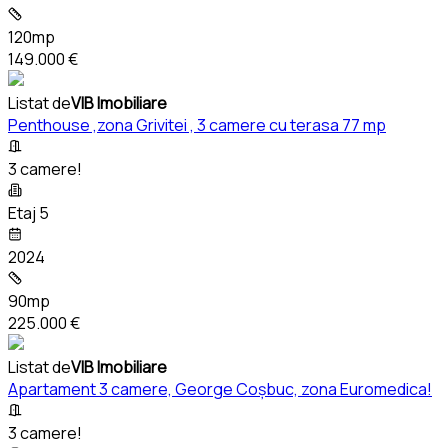
120mp
149.000 €
Listat de
VIB Imobiliare
Penthouse ,zona Grivitei , 3 camere cu terasa 77 mp
3 camere!
Etaj 5
2024
90mp
225.000 €
Listat de
VIB Imobiliare
Apartament 3 camere, George Coșbuc, zona Euromedica!
3 camere!