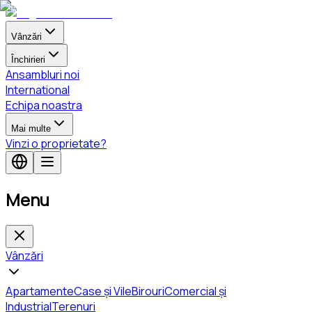
Vânzări
Închirieri
Ansambluri noi
International
Echipa noastra
Mai multe
Vinzi o proprietate?
Menu
Vânzări
Apartamente
Case și Vile
Birouri
Comercial și
Industrial
Terenuri