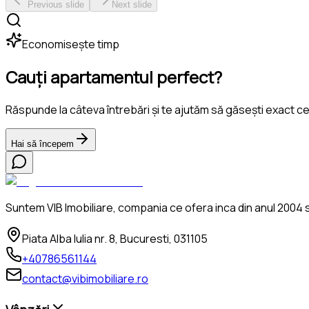
Previous slide
Next slide
Economisește timp
Cauți apartamentul perfect?
Răspunde la câteva întrebări și te ajutăm să găsești exact c
Hai să începem
Suntem VIB Imobiliare, compania ce ofera inca din anul 2004 se
Piata Alba Iulia nr. 8, Bucuresti, 031105
+40786561144
contact@vibimobiliare.ro