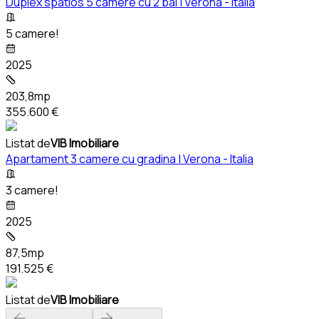
Duplex spatios 5 camere cu 2 bai | Verona - Italia
5 camere!
2025
203,8mp
355.600 €
Listat de
VIB Imobiliare
Apartament 3 camere cu gradina | Verona - Italia
3 camere!
2025
87,5mp
191.525 €
Listat de
VIB Imobiliare