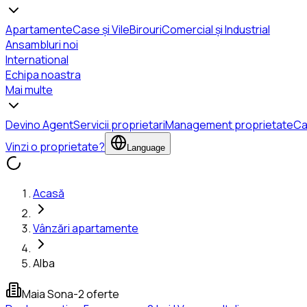
Apartamente
Case și Vile
Birouri
Comercial și Industrial
Ansambluri noi
International
Echipa noastra
Mai multe
Devino Agent
Servicii proprietari
Management proprietate
Ca
Vinzi o proprietate?
Language
Acasă
Vânzări apartamente
Alba
Maia Sona
-
2 oferte