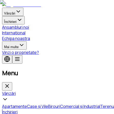
Vânzări
Închirieri
Ansambluri noi
International
Echipa noastra
Mai multe
Vinzi o proprietate?
Menu
Vânzări
Apartamente
Case și Vile
Birouri
Comercial și Industrial
Terenu
Închirieri