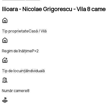
Ilioara - Nicolae Grigorescu - Vila 8 c
Tip proprietate
Casă / Vilă
Regim de înălțime
P+2
Tip de locuință
Individuală
Număr camere
8