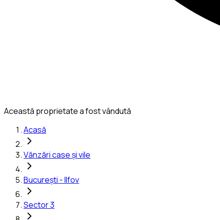
Această proprietate a fost vândută
Acasă
Vănzări case și vile
București - Ilfov
Sector 3