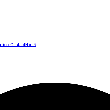
rtiere
Contact
Noutăți