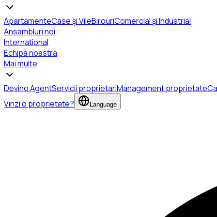
Apartamente
Case și Vile
Birouri
Comercial și Industrial
Ansambluri noi
International
Echipa noastra
Mai multe
Devino Agent
Servicii proprietari
Management proprietate
Ca
Vinzi o proprietate?
Language