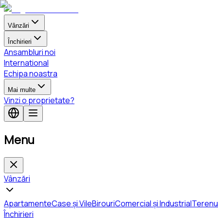
Vânzări
Închirieri
Ansambluri noi
International
Echipa noastra
Mai multe
Vinzi o proprietate?
Menu
Vânzări
Apartamente
Case și Vile
Birouri
Comercial și Industrial
Terenu
Închirieri