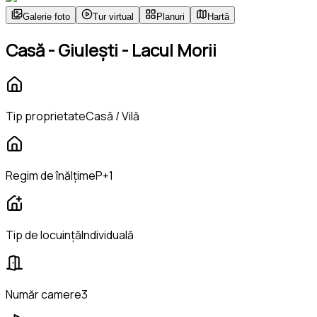
Galerie foto
Tur virtual
Planuri
Hartă
Casă - Giulești - Lacul Morii
Tip proprietate
Casă / Vilă
Regim de înălțime
P+1
Tip de locuință
Individuală
Număr camere
3