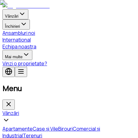
Vânzări
Închirieri
Ansambluri noi
International
Echipa noastra
Mai multe
Vinzi o proprietate?
Menu
Vânzări
Apartamente
Case și Vile
Birouri
Comercial și
Industrial
Terenuri