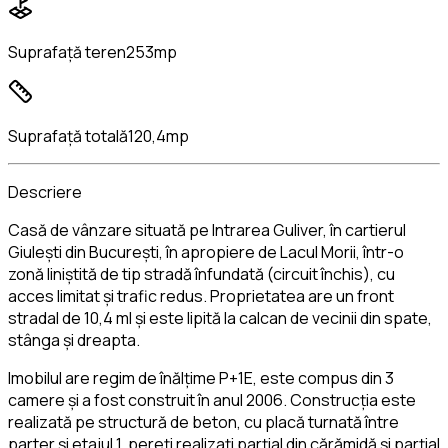
Suprafață teren
253mp
Suprafață totală
120,4mp
Descriere
Casă de vânzare situată pe Intrarea Guliver, în cartierul
Giulești din București, în apropiere de Lacul Morii, într-o
zonă liniștită de tip stradă înfundată (circuit închis), cu
acces limitat și trafic redus. Proprietatea are un front
stradal de 10,4 ml și este lipită la calcan de vecinii din spate,
stânga și dreapta.
Imobilul are regim de înălțime P+1E, este compus din 3
camere și a fost construit în anul 2006. Construcția este
realizată pe structură de beton, cu placă turnată între
parter și etajul 1, pereți realizați parțial din cărămidă și parțial