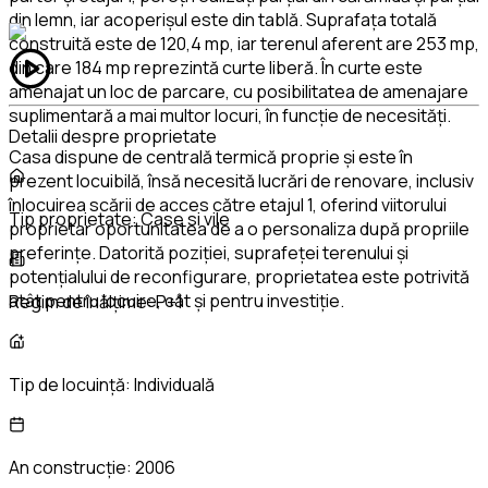
din lemn, iar acoperișul este din tablă. Suprafața totală
construită este de 120,4 mp, iar terenul aferent are 253 mp,
din care 184 mp reprezintă curte liberă. În curte este
amenajat un loc de parcare, cu posibilitatea de amenajare
suplimentară a mai multor locuri, în funcție de necesități.
Detalii despre proprietate
Casa dispune de centrală termică proprie și este în
prezent locuibilă, însă necesită lucrări de renovare, inclusiv
înlocuirea scării de acces către etajul 1, oferind viitorului
Tip proprietate:
Case si vile
proprietar oportunitatea de a o personaliza după propriile
preferințe. Datorită poziției, suprafeței terenului și
potențialului de reconfigurare, proprietatea este potrivită
atât pentru locuire, cât și pentru investiție.
Regim de înălțime:
P+1
Tip de locuință:
Individuală
An construcție:
2006