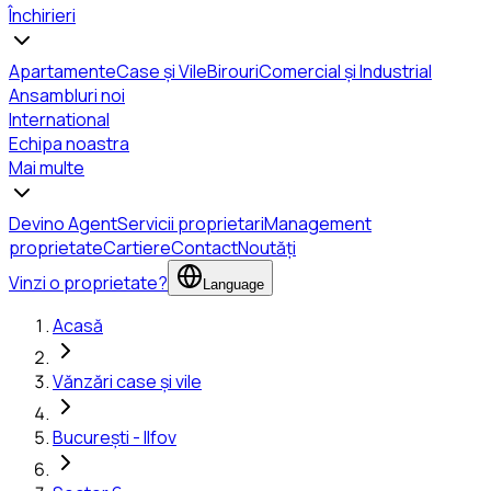
Închirieri
Apartamente
Case și Vile
Birouri
Comercial și Industrial
Ansambluri noi
International
Echipa noastra
Mai multe
Devino Agent
Servicii proprietari
Management
proprietate
Cartiere
Contact
Noutăți
Vinzi o proprietate?
Language
Acasă
Vănzări case și vile
București - Ilfov