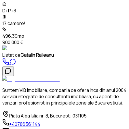
D+P+3
17 camere!
496,39mp
900.000 €
Listat de
Catalin Raileanu
Suntem VIB Imobiliare, compania ce ofera inca din anul 2004
servicii integrate de consultanta imobiliara, cu agenti de
vanzari profesionisti in principalele zone ale Bucurestiului.
Piata Alba Iulia nr. 8, Bucuresti, 031105
+40786561144