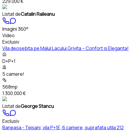
229.000 €
Listat de
Catalin Raileanu
Imagini 360°
Video
Exclusiv
Vila deosebita pe Malul Lacului Grivita – Confort si Eleganta!
D+P+1
5 camere!
568mp
1.300.000 €
Listat de
George Stancu
Exclusiv
Baneasa - Teisani, vila P+1E, 6 camere, suprafata utila 212