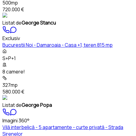
500mp
720.000 €
Listat de
George Stancu
Exclusiv
Bucurestii Noi - Damaroaia - Casa +1, teren 815 mp
S+P+1
8 camere!
327mp
580.000 €
Listat de
George Popa
Imagini 360°
Vilă interbelică - 5 apartamente - curte privată - Strada
Sirenelor