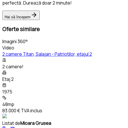
perfectă. Durează doar 2 minute!
Hai să începem
Oferte similare
Imagini 360°
Video
2 camere Titan, Salajan - Patriotilor, etajul 2
2 camere!
Etaj 2
1975
48mp
83.000 €
TVA inclus
Listat de
Mioara Grusea