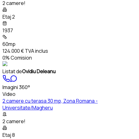
2 camere!
Etaj 2
1937
60mp
124.000 €
TVA inclus
0% Comision
Listat de
Ovidiu Deleanu
Imagini 360°
Video
2 camere cu terasa 30 mp, Zona Romana -
Universitate/Magheru
2 camere!
Etaj 8