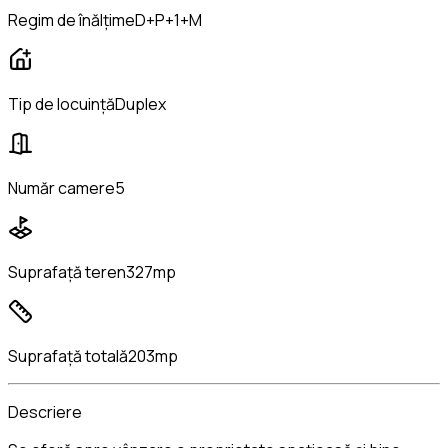
Regim de înălțime
D+P+1+M
Tip de locuință
Duplex
Număr camere
5
Suprafață teren
327mp
Suprafață totală
203mp
Descriere