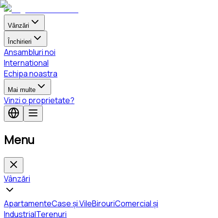
Vânzări
Închirieri
Ansambluri noi
International
Echipa noastra
Mai multe
Vinzi o proprietate?
Menu
Vânzări
Apartamente
Case și Vile
Birouri
Comercial și
Industrial
Terenuri