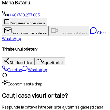
Maria Butariu
(+40)740.237.005
Programează o vizionare
Chat
Solicită mai multe detalii
Vizionare la distanță
WhatsApp
Trimite unui prieten:
Distribuie link-ul
Copiază link-ul
Telefon
WhatsApp
Economisește timp
Cauți casa visurilor tale?
Răspunde la câteva întrebări și te ajutăm să găsești casa