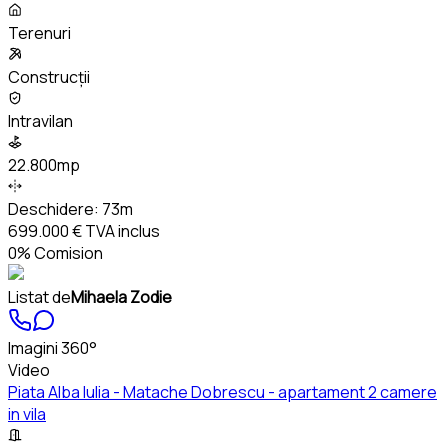
Terenuri
Construcții
Intravilan
22.800mp
Deschidere:
73m
699.000 €
TVA inclus
0% Comision
Listat de
Mihaela Zodie
Imagini 360°
Video
Piata Alba Iulia - Matache Dobrescu - apartament 2 camere
in vila