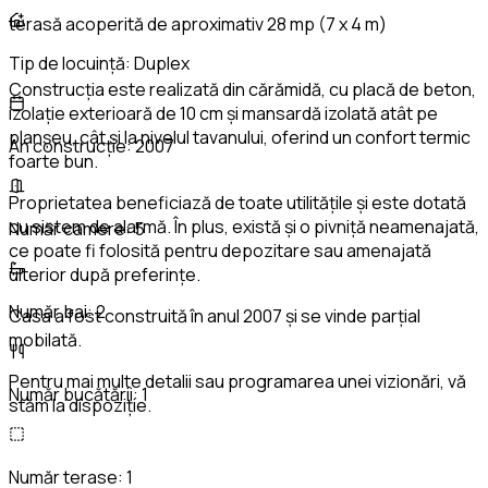
terasă acoperită de aproximativ 28 mp (7 x 4 m)
Tip de locuință:
Duplex
Construcția este realizată din cărămidă, cu placă de beton,
izolație exterioară de 10 cm și mansardă izolată atât pe
planșeu, cât și la nivelul tavanului, oferind un confort termic
An construcție:
2007
foarte bun.
Proprietatea beneficiază de toate utilitățile și este dotată
cu sistem de alarmă. În plus, există și o pivniță neamenajată,
Număr camere:
5
ce poate fi folosită pentru depozitare sau amenajată
ulterior după preferințe.
Număr bai:
2
Casa a fost construită în anul 2007 și se vinde parțial
mobilată.
Pentru mai multe detalii sau programarea unei vizionări, vă
Număr bucătării:
1
stăm la dispoziție.
Număr terase:
1