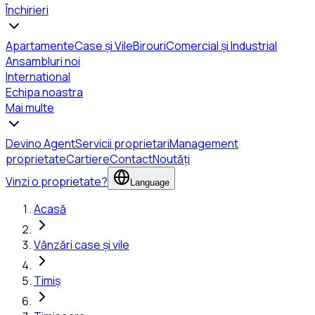
Închirieri
Apartamente
Case și Vile
Birouri
Comercial și Industrial
Ansambluri noi
International
Echipa noastra
Mai multe
Devino Agent
Servicii proprietari
Management
proprietate
Cartiere
Contact
Noutăți
Vinzi o proprietate?
Language
Acasă
Vănzări case și vile
Timiș