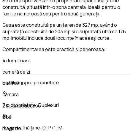
Se oferă spre vânzare o proprietate spațioasă și bine
construită, situată într-o zonă centrala, ideală pentru o
familie numeroasă sau pentru două generații.
Casa este construită pe un teren de 327 mp, având o
suprafață construită de 203 mp și o suprafață utilă de 176
mp. Imobilul include două locuințe în aceeași curte.
Compartimentarea este practică și generoasă:
4 dormitoare
cameră de zi
Detalii despre proprietate
bucătărie
cămară
Tip proprietate:
Duplexuri
2 holuri spațioase
2 băi
Regim de înălțime:
D+P+1+M
magazie