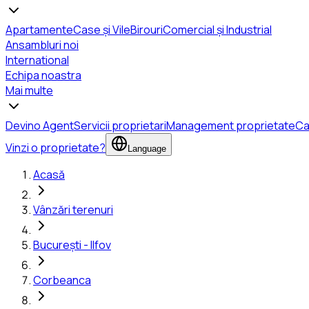
Apartamente
Case și Vile
Birouri
Comercial și Industrial
Ansambluri noi
International
Echipa noastra
Mai multe
Devino Agent
Servicii proprietari
Management proprietate
Ca
Vinzi o proprietate?
Language
Acasă
Vânzări terenuri
București - Ilfov
Corbeanca