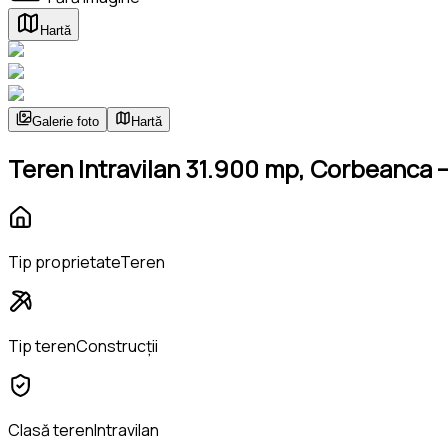
Hartă
Galerie foto
Hartă
Teren Intravilan 31.900 mp, Corbeanca – 
Tip proprietate
Teren
Tip teren
Construcții
Clasă teren
Intravilan