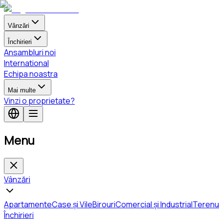
Vânzări
Închirieri
Ansambluri noi
International
Echipa noastra
Mai multe
Vinzi o proprietate?
Menu
Vânzări
Apartamente
Case și Vile
Birouri
Comercial și Industrial
Terenu
Închirieri