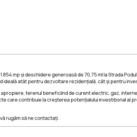
31.854 mp și deschidere generoasă de 70,75 ml la Strada Podul 
d ideală atât pentru dezvoltare rezidențială, cât și pentru inve
 în apropiere, terenul beneficiind de curent electric, gaz, interne
ecte care contribuie la creșterea potențialului investițional al 
 vă rugăm să ne contactați.