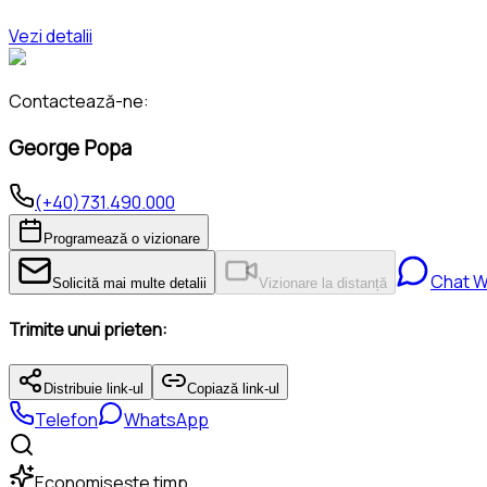
Vezi detalii
Contactează-ne:
George Popa
(+40)731.490.000
Programează o vizionare
Chat 
Solicită mai multe detalii
Vizionare la distanță
Trimite unui prieten:
Distribuie link-ul
Copiază link-ul
Telefon
WhatsApp
Economisește timp