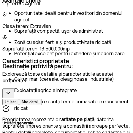
Avantaje cheie:
Tip teren:
Agricol
Oportunitate ideală pentru investitori din domeniul
agricol
Clasă teren:
Extravilan
Suprafață compactă, ușor de administrat
Zonă cu soluri fertile și productivitate ridicată
Suprafață teren:
13.500.000mp
Potențial excelent pentru extindere și modernizare
Caracteristici proprietate
Destinație potrivită pentru:
Explorează toate detaliile și caracteristicile acestei
Culturi mari (cereale, oleaginoase, industriale)
proprietăți
Exploatații agricole integrate
Investitori care caută ferme comasate cu randament
Utilități
Alte detalii
ridicat
Proprietatea reprezintă o
raritate pe piață
, datorită
Utilități generale
suprafeței impresionante și a comasării aproape perfecte.
Pentru detalii complete, documentație, schițe cadastrale și