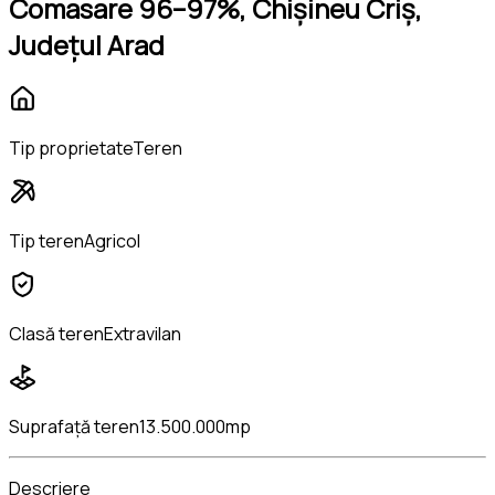
Comasare 96–97%, Chișineu Criș,
Județul Arad
Tip proprietate
Teren
Tip teren
Agricol
Clasă teren
Extravilan
Suprafață teren
13.500.000mp
Descriere