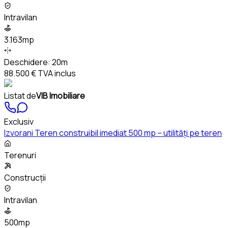
Intravilan
3.163mp
Deschidere:
20m
88.500 €
TVA inclus
Listat de
VIB Imobiliare
Exclusiv
Izvorani Teren construibil imediat 500 mp – utilități pe teren
Terenuri
Construcții
Intravilan
500mp