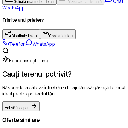
Chat
Solicită mai multe detalii
Vizionare la distanță
WhatsApp
Trimite unui prieten:
Distribuie link-ul
Copiază link-ul
Telefon
WhatsApp
Economisește timp
Cauți terenul potrivit?
Răspunde la câteva întrebări și te ajutăm să găsești terenul
ideal pentru proiectul tău.
Hai să începem
Oferte similare