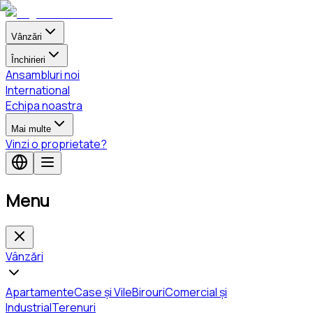
Vânzări
Închirieri
Ansambluri noi
International
Echipa noastra
Mai multe
Vinzi o proprietate?
Menu
Vânzări
Apartamente
Case și Vile
Birouri
Comercial și
Industrial
Terenuri