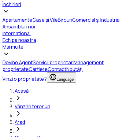
Închirieri
Apartamente
Case și Vile
Birouri
Comercial și Industrial
Ansambluri noi
International
Echipa noastra
Mai multe
Devino Agent
Servicii proprietari
Management
proprietate
Cartiere
Contact
Noutăți
Vinzi o proprietate?
Language
Acasă
Vânzări terenuri
Arad