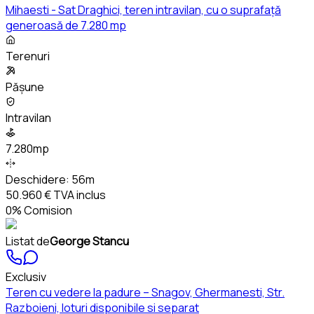
Mihaesti - Sat Draghici, teren intravilan, cu o suprafață
generoasă de 7.280 mp
Terenuri
Pășune
Intravilan
7.280mp
Deschidere:
56m
50.960 €
TVA inclus
0% Comision
Listat de
George Stancu
Exclusiv
Teren cu vedere la padure – Snagov, Ghermanesti, Str.
Razboieni, loturi disponibile si separat