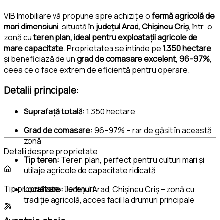
VIB Imobiliare vă propune spre achiziție o
fermă agricolă de
mari dimensiuni
, situată în
județul Arad, Chișineu Criș
, într-o
zonă cu
teren plan, ideal pentru exploatații agricole de
mare capacitate
. Proprietatea se întinde pe
1.350 hectare
și beneficiază de un
grad de comasare excelent, 96–97%
,
ceea ce o face extrem de eficientă pentru operare.
Detalii principale:
Suprafață totală:
1.350 hectare
Grad de comasare:
96–97% – rar de găsit în această
zonă
Detalii despre proprietate
Tip teren:
Teren plan, perfect pentru culturi mari și
utilaje agricole de capacitate ridicată
Tip proprietate:
Terenuri
Localizare:
Județul Arad, Chișineu Criș – zonă cu
tradiție agricolă, acces facil la drumuri principale