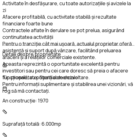
Activitate în desfășurare, cu toate autorizațiile și avizele la
zi
Afacere profitabilă, cu activitate stabilă și rezultate
financiare foarte bune
Contractele aflate în derulare se pot prelua, asigurând
continuitatea activității
Pentru o tranziție cât mai ușoară, actualul proprietar oferă
asistență și suport după vânzare, facilitând preluarea
Detalii despre proprietate
afacerii și a relațiilor comerciale existente.
Aceasta reprezintă o oportunitate excelentă pentru
investitori sau pentru cei care doresc să preia o afacere
funcțională, cu potențial de dezvoltare.
Tip proprietate:
Spatii comerciale
Pentru informații suplimentare și stabilirea unei vizionări, vă
rog să mă contactați.
An construcție:
1970
Suprafață totală:
6.000mp