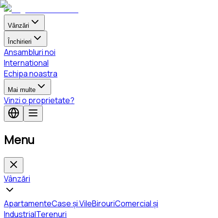
Vânzări
Închirieri
Ansambluri noi
International
Echipa noastra
Mai multe
Vinzi o proprietate?
Menu
Vânzări
Apartamente
Case și Vile
Birouri
Comercial și
Industrial
Terenuri