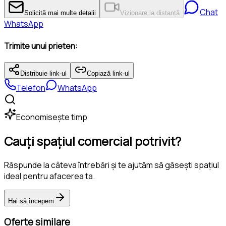
Chat
Solicită mai multe detalii
Vizionare la distanță
WhatsApp
Trimite unui prieten:
Distribuie link-ul
Copiază link-ul
Telefon
WhatsApp
Economisește timp
Cauți spațiul comercial potrivit?
Răspunde la câteva întrebări și te ajutăm să găsești spațiul
ideal pentru afacerea ta.
Hai să începem
Oferte similare