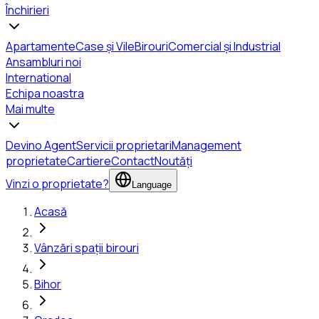
Închirieri
Apartamente
Case și Vile
Birouri
Comercial și Industrial
Ansambluri noi
International
Echipa noastra
Mai multe
Devino Agent
Servicii proprietari
Management
proprietate
Cartiere
Contact
Noutăți
Vinzi o proprietate?
Language
Acasă
Vânzări spații birouri
Bihor