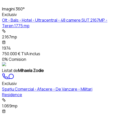
Imagini 360°
Exclusiv
Olt - Bals - Hotel - Ultracentral - 48 camere SUT 2167MP -
Teren 1775 mp
2.167mp
1974
750.000 €
TVA inclus
0% Comision
Listat de
Mihaela Zodie
Exclusiv
Spațiu Comercial - Afacere - De Vanzare - Militari
Residence
1.069mp