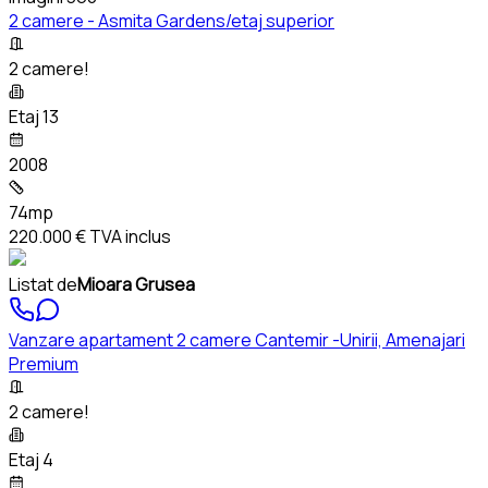
2 camere - Asmita Gardens/etaj superior
2 camere!
Etaj 13
2008
74mp
220.000 €
TVA inclus
Listat de
Mioara Grusea
Vanzare apartament 2 camere Cantemir -Unirii, Amenajari
Premium
2 camere!
Etaj 4