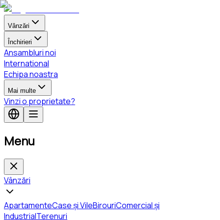
Vânzări
Închirieri
Ansambluri noi
International
Echipa noastra
Mai multe
Vinzi o proprietate?
Menu
Vânzări
Apartamente
Case și Vile
Birouri
Comercial și
Industrial
Terenuri