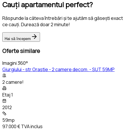
Cauți apartamentul perfect?
Răspunde la câteva întrebări și te ajutăm să găsești exact
ce cauți. Durează doar 2 minute!
Hai să începem
Oferte similare
Imagini 360°
Giurgiului - str Orastie - 2 camere decom. - SUT 59MP
2 camere!
Etaj 1
2012
59mp
97.000 €
TVA inclus