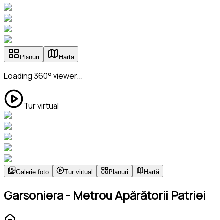
Planuri
Hartă
Loading 360° viewer...
Tur virtual
Galerie foto
Tur virtual
Planuri
Hartă
Garsoniera - Metrou Apărătorii Patriei