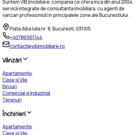
Suntem VIB Imobiliare, compania ce ofera inca din anul 2004
servicii integrate de consultanta imobiliara, cu agenti de
vanzari profesionisti in principalele zone ale Bucurestiului.
Piata Alba Iulia nr. 8, Bucuresti, 031105
+40786561144
contact@vibimobiliare.ro
Vânzări
Apartamente
Case și Vile
Birouri
Comercial și Industrial
Terenuri
Închirieri
Apartamente
Case și Vile