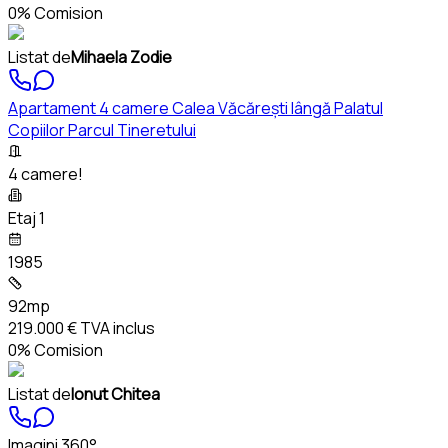
0% Comision
Listat de
Mihaela Zodie
Apartament 4 camere Calea Văcărești lângă Palatul
Copiilor Parcul Tineretului
4 camere!
Etaj 1
1985
92mp
219.000 €
TVA inclus
0% Comision
Listat de
Ionut Chitea
Imagini 360°