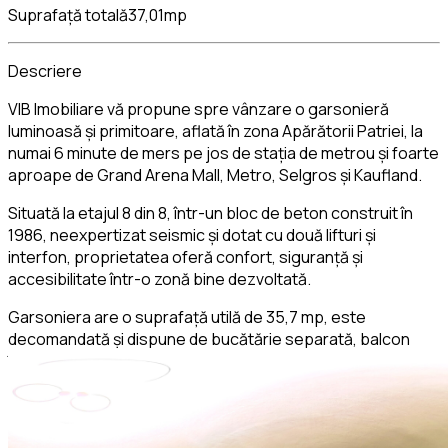
Suprafață totală
37,01mp
Descriere
VIB Imobiliare vă propune spre vânzare o garsonieră
luminoasă și primitoare, aflată în zona Apărătorii Patriei, la
numai 6 minute de mers pe jos de stația de metrou și foarte
aproape de Grand Arena Mall, Metro, Selgros și Kaufland.
Situată la etajul 8 din 8, într-un bloc de beton construit în
1986, neexpertizat seismic și dotat cu două lifturi și
interfon, proprietatea oferă confort, siguranță și
accesibilitate într-o zonă bine dezvoltată.
Garsoniera are o suprafață utilă de 35,7 mp, este
decomandată și dispune de bucătărie separată, balcon
închis și vedere spre spate, oferind liniște și intimitate.
Interiorul este renovat, complet mobilat și utilat, astfel încât
poate fi locuit imediat fără investiții suplimentare.
Printre dotările sale se regăsesc: aer condiționat,