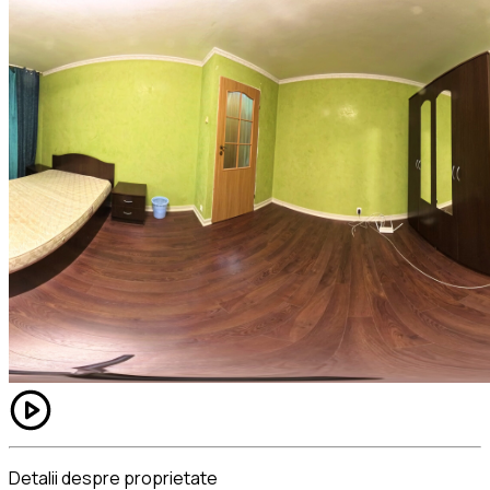
contorizare individuală, gresie, faianță, parchet, uși
interioare moderne, ferestre cu geam termopan și
bucătărie mobilată și utilată complet.
Zona oferă acces rapid la mijloace de transport în comun,
magazine, farmacii, restaurante și zone verzi. Un părculeț
se află chiar lângă bloc.
Ideală pentru locuire sau investiție!
Comision agenție: 3% + TVA.
Detalii despre proprietate