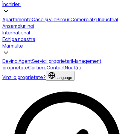
Închirieri
Apartamente
Case și Vile
Birouri
Comercial și Industrial
Ansambluri noi
International
Echipa noastra
Mai multe
Devino Agent
Servicii proprietari
Management
proprietate
Cartiere
Contact
Noutăți
Vinzi o proprietate?
Language