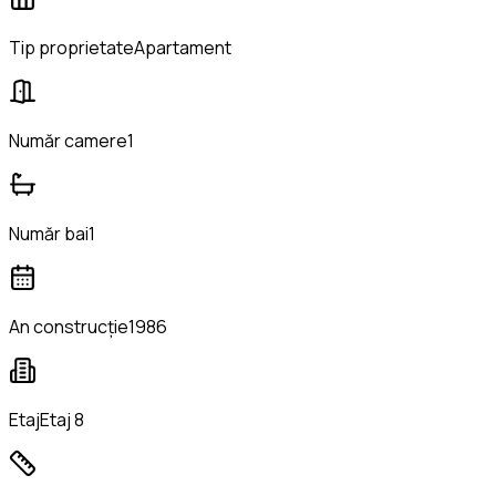
Tip proprietate
Apartament
Număr camere
1
Număr bai
1
An construcție
1986
Etaj
Etaj 8