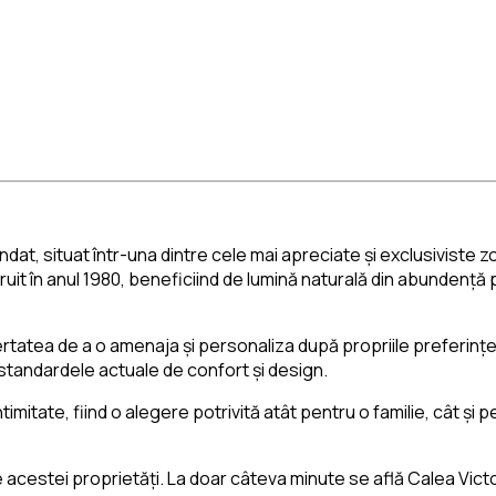
 situat într-una dintre cele mai apreciate și exclusiviste zon
truit în anul 1980, beneficiind de lumină naturală din abundență
bertatea de a o amenaja și personaliza după propriile preferințe
 standardele actuale de confort și design.
tate, fiind o alegere potrivită atât pentru o familie, cât și p
e acestei proprietăți. La doar câteva minute se află Calea Vict