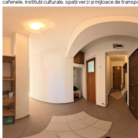
cafenele, instituții culturale, spații verzi și mijloace de t
Capitalei.
Apartamentul este liber și disponibil imediat, fiind pregătit 
spațioasă într-o locație premium sau pentru investitorii care 