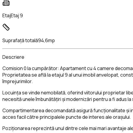
Etaj
Etaj 9
Suprafață totală
94,6mp
Descriere
Comision 0 la cumpărător: Apartament cu 4 camere decomandat,
Proprietatea se află la etajul 9 al unui imobil anvelopat, cons
împrejurimilor.
Locuința se vinde nemobilată, oferind viitorului proprietar li
necesită unele îmbunătățiri și modernizări pentru a fi adus la
Compartimentarea decomandată asigură funcționalitate și intimi
acces facil către principalele puncte de interes ale orașului.
Poziționarea reprezintă unul dintre cele mai mari avantaje al