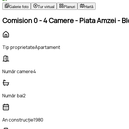
Galerie foto
Tur virtual
Planuri
Hartă
Comision 0 - 4 Camere - Piata Amzei - B
Tip proprietate
Apartament
Număr camere
4
Număr bai
2
An construcție
1980