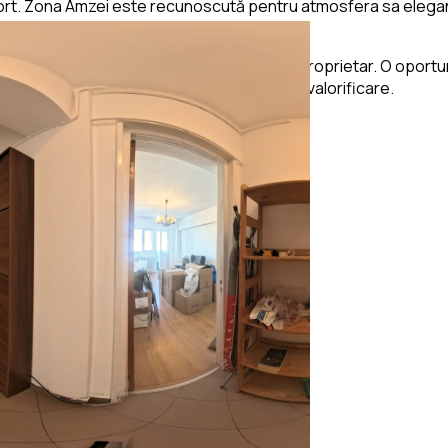
ransport. Zona Amzei este recunoscută pentru atmosfera sa elega
pentru vânzare și predare rapidă către noul proprietar. O oportu
caută o proprietate cu potențial ridicat de valorificare.