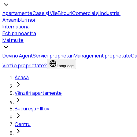
Apartamente
Case și Vile
Birouri
Comercial și Industrial
Ansambluri noi
International
Echipa noastra
Mai multe
Devino Agent
Servicii proprietari
Management proprietate
Ca
Vinzi o proprietate?
Language
Acasă
Vânzări apartamente
București - Ilfov
Centru