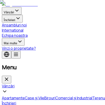
Vânzări
Închirieri
Ansambluri noi
International
Echipa noastra
Mai multe
Vinzi o proprietate?
Menu
Vânzări
Apartamente
Case și Vile
Birouri
Comercial și Industrial
Terenu
Închirieri