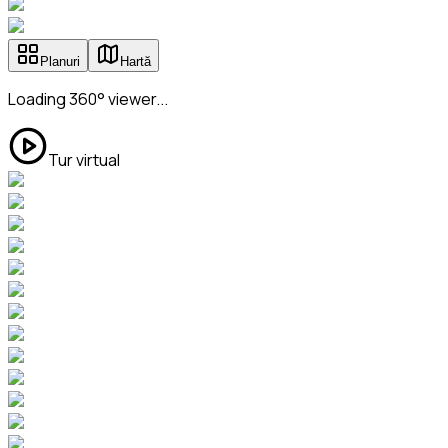
Planuri
Hartă
Loading 360° viewer...
Tur virtual