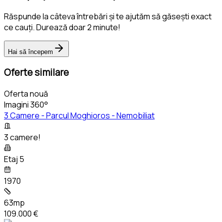
Răspunde la câteva întrebări și te ajutăm să găsești exact
ce cauți. Durează doar 2 minute!
Hai să începem
Oferte similare
Oferta nouă
Imagini 360°
3 Camere - Parcul Moghioros - Nemobiliat
3 camere!
Etaj 5
1970
63mp
109.000 €