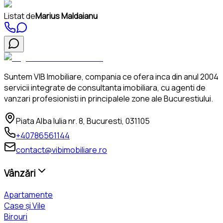
Listat de
Marius Maldaianu
Suntem VIB Imobiliare, compania ce ofera inca din anul 2004
servicii integrate de consultanta imobiliara, cu agenti de
vanzari profesionisti in principalele zone ale Bucurestiului.
Piata Alba Iulia nr. 8, Bucuresti, 031105
+40786561144
contact@vibimobiliare.ro
Vânzări
Apartamente
Case și Vile
Birouri