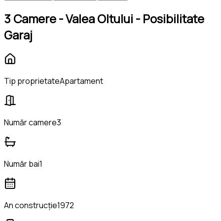
3 Camere - Valea Oltului - Posibilitate
Garaj
Tip proprietate
Apartament
Număr camere
3
Număr bai
1
An construcție
1972