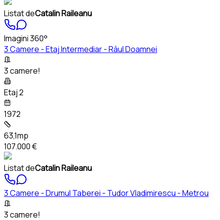
Listat de
Catalin Raileanu
Imagini 360°
3 Camere - Etaj Intermediar - Râul Doamnei
3 camere!
Etaj 2
1972
63,1mp
107.000 €
Listat de
Catalin Raileanu
3 Camere - Drumul Taberei - Tudor Vladimirescu - Metrou
3 camere!