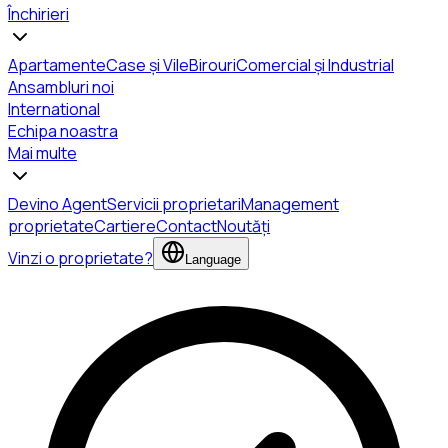
Închirieri
Apartamente
Case și Vile
Birouri
Comercial și Industrial
Ansambluri noi
International
Echipa noastra
Mai multe
Devino Agent
Servicii proprietari
Management
proprietate
Cartiere
Contact
Noutăți
Vinzi o proprietate?
Language