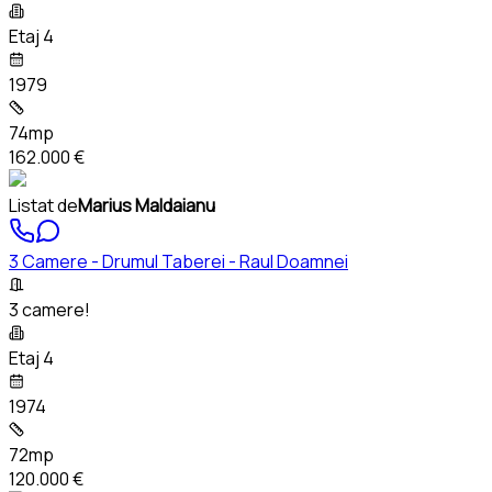
Etaj 4
1979
74mp
162.000 €
Listat de
Marius Maldaianu
3 Camere - Drumul Taberei - Raul Doamnei
3 camere!
Etaj 4
1974
72mp
120.000 €