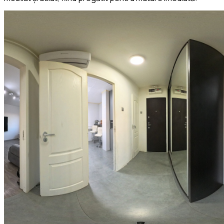
Blocul este îngrijit, casa scării este proaspăt zugrăvită și
luminoasă. În apropiere se află toate supermarketurile
importante, iar stațiile de metrou Constantin Brâncuși și
Valea Ialomiței pot fi accesate în aproximativ 10 minute de
mers pe jos.
Opțional, poate fi achiziționat și un garaj în același bloc, cu
spațiu suficient pentru parcarea a trei autoturisme.