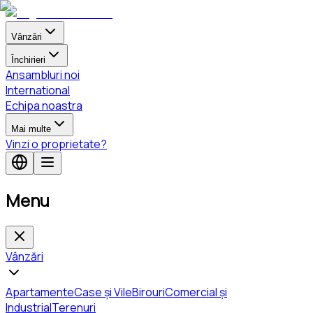
Vânzări
Închirieri
Ansambluri noi
International
Echipa noastra
Mai multe
Vinzi o proprietate?
Menu
Vânzări
Apartamente
Case și Vile
Birouri
Comercial și
Industrial
Terenuri