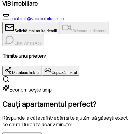
VIB Imobiliare
contact@vibimobiliare.ro
Solicită mai multe detalii
Vizionare la distanță
Chat WhatsApp
Trimite unui prieten:
Distribuie link-ul
Copiază link-ul
Economisește timp
Cauți apartamentul perfect?
Răspunde la câteva întrebări și te ajutăm să găsești exact
ce cauți. Durează doar 2 minute!