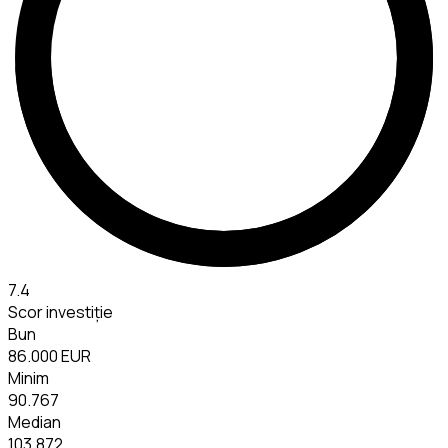
7.4
Scor investiție
Bun
86.000 EUR
Minim
90.767
Median
103.872