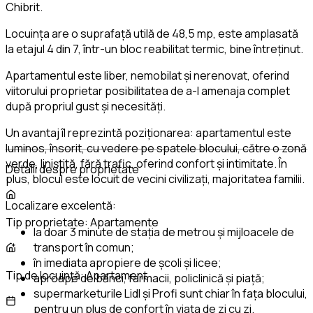
Chibrit.
Locuința are o suprafață utilă de 48,5 mp, este amplasată
la etajul 4 din 7, într-un bloc reabilitat termic, bine întreținut.
Apartamentul este liber, nemobilat și nerenovat, oferind
viitorului proprietar posibilitatea de a-l amenaja complet
după propriul gust și necesități.
Un avantaj îl reprezintă poziționarea: apartamentul este
luminos, însorit, cu vedere pe spatele blocului, către o zonă
verde, liniștită, fără trafic, oferind confort și intimitate. În
Detalii despre proprietate
plus, blocul este locuit de vecini civilizați, majoritatea familii.
Localizare excelentă:
Tip proprietate:
Apartamente
la doar 3 minute de stația de metrou și mijloacele de
transport în comun;
în imediata apropiere de școli și licee;
Tip de locuință:
Apartament
aproape de bănci, farmacii, policlinică și piață;
supermarketurile Lidl și Profi sunt chiar în fața blocului,
pentru un plus de confort în viața de zi cu zi.