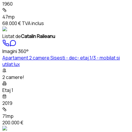
1960
47mp
68.000 €
TVA inclus
Listat de
Catalin Raileanu
Imagini 360°
Apartament 2 camere Sisesti - dec- etaj 1/3 - mobilat si
utilat lux
2 camere!
Etaj 1
2019
71mp
200.000 €