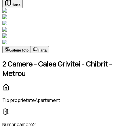
Hartă
Galerie foto
Hartă
2 Camere - Calea Grivitei - Chibrit -
Metrou
Tip proprietate
Apartament
Număr camere
2