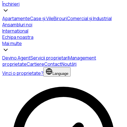
Închirieri
Apartamente
Case și Vile
Birouri
Comercial și Industrial
Ansambluri noi
International
Echipa noastra
Mai multe
Devino Agent
Servicii proprietari
Management
proprietate
Cartiere
Contact
Noutăți
Vinzi o proprietate?
Language