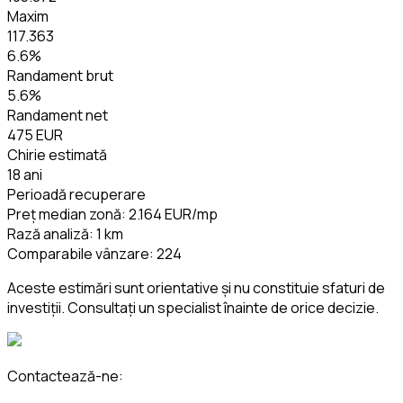
Maxim
117.363
6.6
%
Randament brut
5.6
%
Randament net
475 EUR
Chirie estimată
18 ani
Perioadă recuperare
Preț median zonă
:
2.164 EUR
/mp
Rază analiză
:
1
km
Comparabile vânzare
:
224
Aceste estimări sunt orientative și nu constituie sfaturi de
investiții. Consultați un specialist înainte de orice decizie.
Contactează-ne: