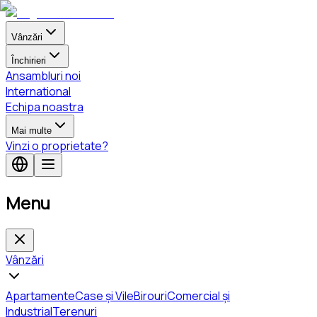
Vânzări
Închirieri
Ansambluri noi
International
Echipa noastra
Mai multe
Vinzi o proprietate?
Menu
Vânzări
Apartamente
Case și Vile
Birouri
Comercial și
Industrial
Terenuri