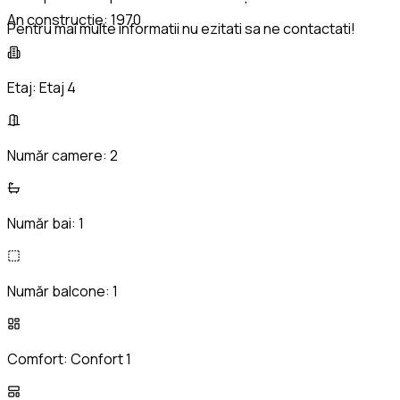
An construcție:
1970
Pentru mai multe informatii nu ezitati sa ne contactati!
Etaj:
Etaj 4
Număr camere:
2
Număr bai:
1
Număr balcone:
1
Comfort:
Confort 1