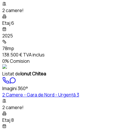
2 camere!
Etaj 6
2025
78mp
138.500 €
TVA inclus
0% Comision
Listat de
Ionut Chitea
Imagini 360°
2 Camere - Gara de Nord - Urgență 3
2 camere!
Etaj 8