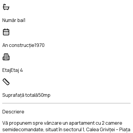
Număr bai
1
An construcție
1970
Etaj
Etaj 4
Suprafață totală
50mp
Descriere
Vă propunem spre vânzare un apartament cu 2 camere
semidecomandate, situat în sectorul 1, Calea Griviței – Piața