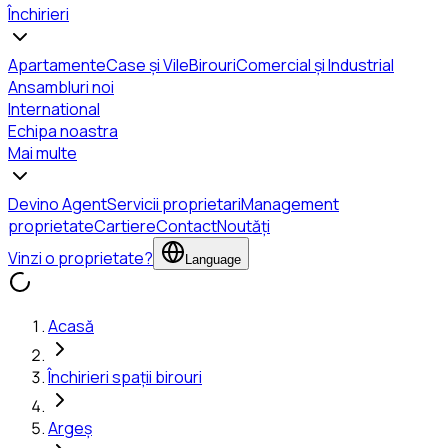
Închirieri
Apartamente
Case și Vile
Birouri
Comercial și Industrial
Ansambluri noi
International
Echipa noastra
Mai multe
Devino Agent
Servicii proprietari
Management
proprietate
Cartiere
Contact
Noutăți
Vinzi o proprietate?
Language
Acasă
Închirieri spații birouri
Argeș