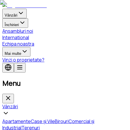
Vânzări
Închirieri
Ansambluri noi
International
Echipa noastra
Mai multe
Vinzi o proprietate?
Menu
Vânzări
Apartamente
Case și Vile
Birouri
Comercial și
Industrial
Terenuri