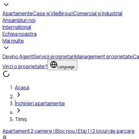
Apartamente
Case și Vile
Birouri
Comercial și Industrial
Ansambluri noi
International
Echipa noastra
Mai multe
Devino Agent
Servicii proprietari
Management proprietate
Ca
Vinzi o proprietate?
Language
Acasă
Închirieri apartamente
Timiș
Apartament 2 camere | Bloc nou | Etaj 1 | 2 locuri de parcare