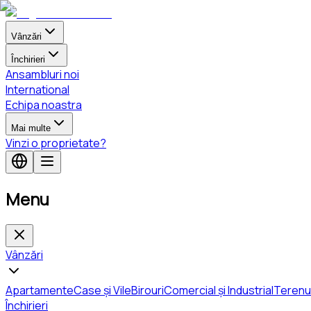
Vânzări
Închirieri
Ansambluri noi
International
Echipa noastra
Mai multe
Vinzi o proprietate?
Menu
Vânzări
Apartamente
Case și Vile
Birouri
Comercial și Industrial
Terenu
Închirieri