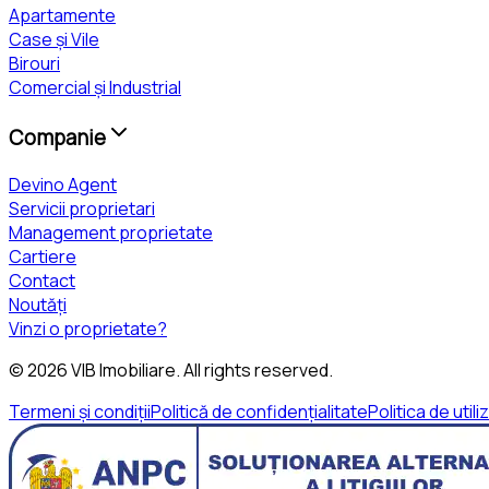
Apartamente
Case și Vile
Birouri
Comercial și Industrial
Companie
Devino Agent
Servicii proprietari
Management proprietate
Cartiere
Contact
Noutăți
Vinzi o proprietate?
©
2026
VIB Imobiliare
. All rights reserved.
Termeni și condiții
Politică de confidențialitate
Politica de util