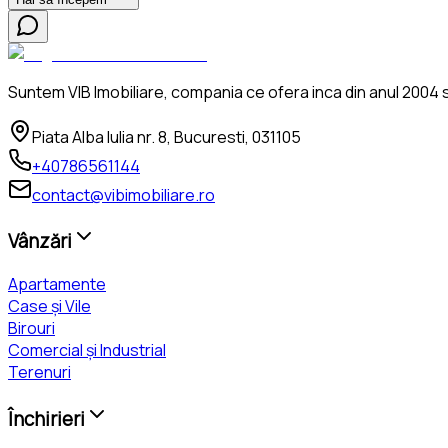
Suntem VIB Imobiliare, compania ce ofera inca din anul 2004 se
Piata Alba Iulia nr. 8, Bucuresti, 031105
+40786561144
contact@vibimobiliare.ro
Vânzări
Apartamente
Case și Vile
Birouri
Comercial și Industrial
Terenuri
Închirieri