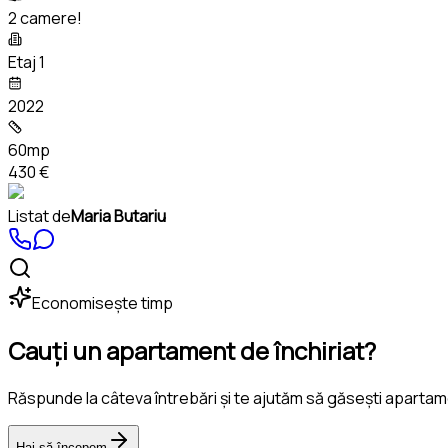
2 camere!
Etaj 1
2022
60mp
430 €
Listat de
Maria Butariu
Economisește timp
Cauți un apartament de închiriat?
Răspunde la câteva întrebări și te ajutăm să găsești apartam
Hai să începem