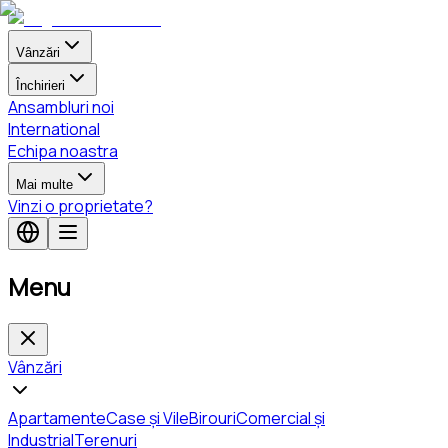
Vânzări
Închirieri
Ansambluri noi
International
Echipa noastra
Mai multe
Vinzi o proprietate?
Menu
Vânzări
Apartamente
Case și Vile
Birouri
Comercial și
Industrial
Terenuri