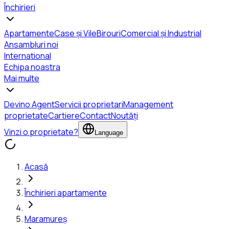
Închirieri
Apartamente
Case și Vile
Birouri
Comercial și Industrial
Ansambluri noi
International
Echipa noastra
Mai multe
Devino Agent
Servicii proprietari
Management
proprietate
Cartiere
Contact
Noutăți
Vinzi o proprietate?
Language
Acasă
Închirieri apartamente
Maramureș