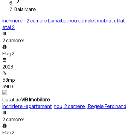
Baia Mare
Inchiriere - 2 camere Lamaitei ,nou complet mobilat utilat ,
etaj 2
2 camere!
Etaj 2
2023
58mp
390 €
Listat de
VIB Imobiliare
Închiriere -apartament ,nou, 2 camere , Regele Ferdinand
2 camere!
Etaj 2