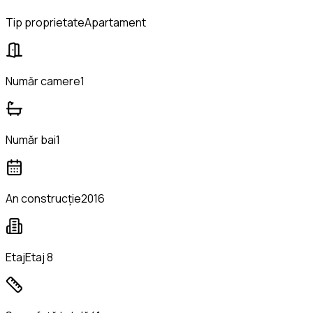
Tip proprietate
Apartament
Număr camere
1
Număr bai
1
An construcție
2016
Etaj
Etaj 8