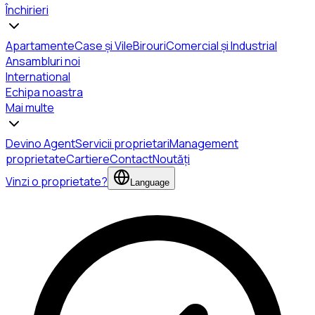
Închirieri
Apartamente
Case și Vile
Birouri
Comercial și Industrial
Ansambluri noi
International
Echipa noastra
Mai multe
Devino Agent
Servicii proprietari
Management
proprietate
Cartiere
Contact
Noutăți
Vinzi o proprietate?
Language