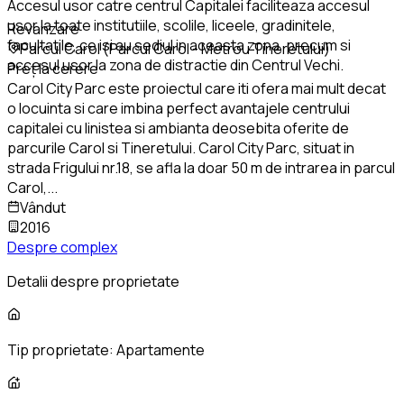
Accesul usor catre centrul Capitalei faciliteaza accesul
usor la toate institutiile, scolile, liceele, gradinitele,
Revanzare
facultatile, ce isi au sediul in aceasta zona, precum si
Parcul Carol (Parcul Carol - Metrou Tineretului)
accesul usor la zona de distractie din Centrul Vechi.
Preț la cerere
Carol City Parc este proiectul care iti ofera mai mult decat
o locuinta si care imbina perfect avantajele centrului
capitalei cu linistea si ambianta deosebita oferite de
parcurile Carol si Tineretului. Carol City Parc, situat in
strada Frigului nr.18, se afla la doar 50 m de intrarea in parcul
Carol,
...
Vândut
2016
Despre complex
Detalii despre proprietate
Tip proprietate:
Apartamente