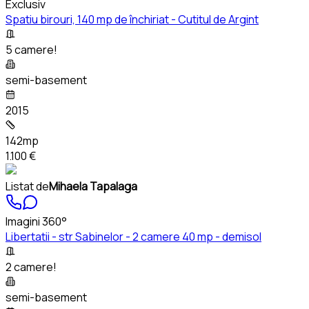
Exclusiv
Spatiu birouri, 140 mp de închiriat - Cutitul de Argint
5 camere!
semi-basement
2015
142mp
1.100 €
Listat de
Mihaela Tapalaga
Imagini 360°
Libertatii - str Sabinelor - 2 camere 40 mp - demisol
2 camere!
semi-basement