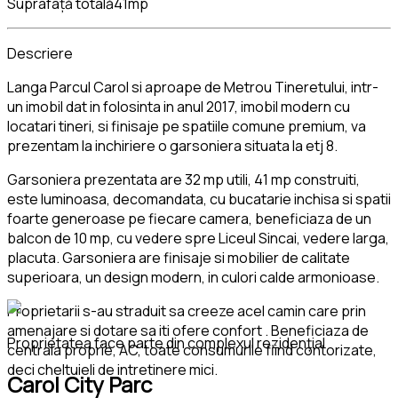
Suprafață totală
41mp
Descriere
Langa Parcul Carol si aproape de Metrou Tineretului, intr-
un imobil dat in folosinta in anul 2017, imobil modern cu
locatari tineri, si finisaje pe spatiile comune premium, va
prezentam la inchiriere o garsoniera situata la etj 8.
Garsoniera prezentata are 32 mp utili, 41 mp construiti,
este luminoasa, decomandata, cu bucatarie inchisa si spatii
foarte generoase pe fiecare camera, beneficiaza de un
balcon de 10 mp, cu vedere spre Liceul Sincai, vedere larga,
placuta. Garsoniera are finisaje si mobilier de calitate
superioara, un design modern, in culori calde armonioase.
Proprietarii s-au straduit sa creeze acel camin care prin
amenajare si dotare sa iti ofere confort . Beneficiaza de
Proprietatea face parte din complexul rezidențial
centrala proprie, AC, toate consumurile fiind contorizate,
deci cheltuieli de intretinere mici.
Carol City Parc