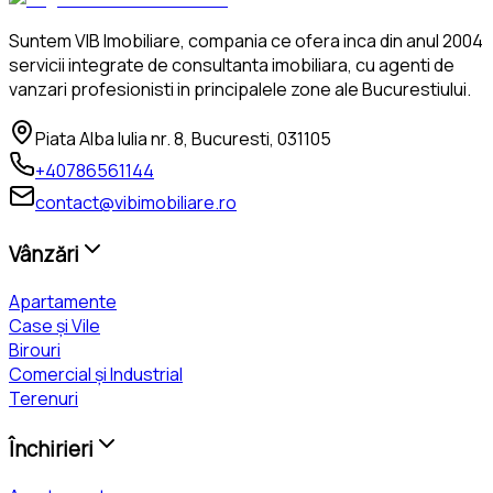
Suntem VIB Imobiliare, compania ce ofera inca din anul 2004
servicii integrate de consultanta imobiliara, cu agenti de
vanzari profesionisti in principalele zone ale Bucurestiului.
Piata Alba Iulia nr. 8, Bucuresti, 031105
+40786561144
contact@vibimobiliare.ro
Vânzări
Apartamente
Case și Vile
Birouri
Comercial și Industrial
Terenuri
Închirieri