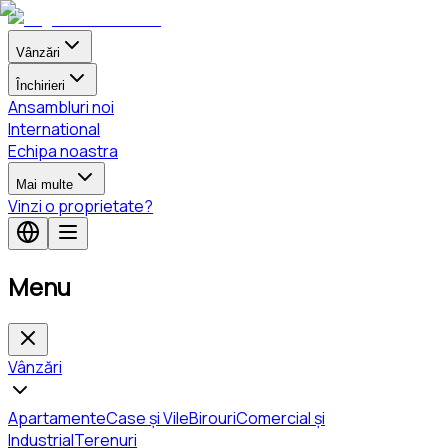
Vânzări
Închirieri
Ansambluri noi
International
Echipa noastra
Mai multe
Vinzi o proprietate?
Menu
Vânzări
Apartamente
Case și Vile
Birouri
Comercial și
Industrial
Terenuri