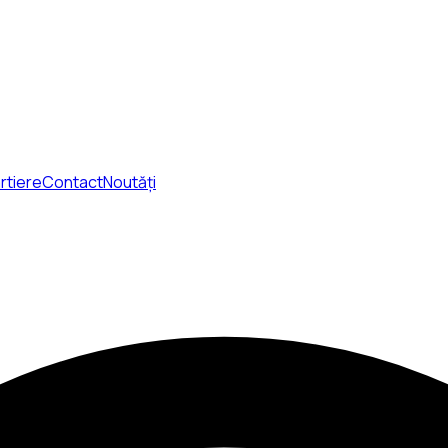
rtiere
Contact
Noutăți