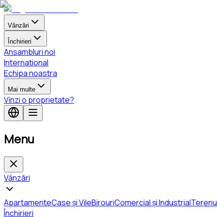
Vânzări
Închirieri
Ansambluri noi
International
Echipa noastra
Mai multe
Vinzi o proprietate?
Menu
Vânzări
Apartamente
Case și Vile
Birouri
Comercial și Industrial
Terenu
Închirieri