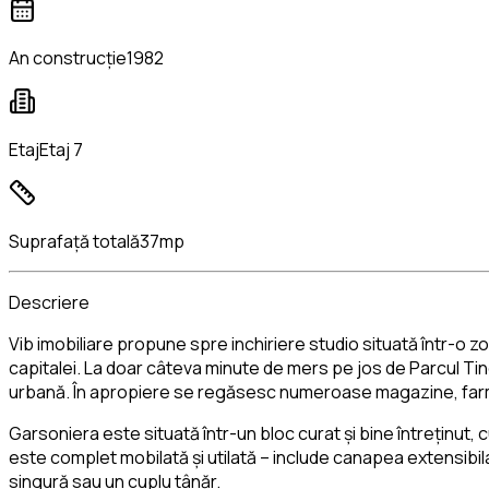
An construcție
1982
Etaj
Etaj 7
Suprafață totală
37mp
Descriere
Vib imobiliare propune spre inchiriere studio situată într-o zon
capitalei. La doar câteva minute de mers pe jos de Parcul Tine
urbană. În apropiere se regăsesc numeroase magazine, farma
Garsoniera este situată într-un bloc curat și bine întreținut, 
este complet mobilată și utilată – include canapea extensibila
singură sau un cuplu tânăr.