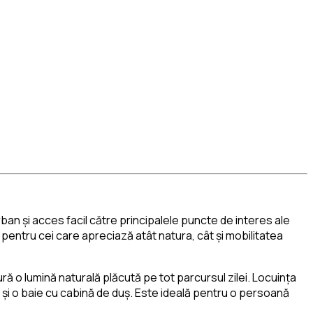
urban și acces facil către principalele puncte de interes ale
 pentru cei care apreciază atât natura, cât și mobilitatea
ură o lumină naturală plăcută pe tot parcursul zilei. Locuința
m și o baie cu cabină de duș. Este ideală pentru o persoană