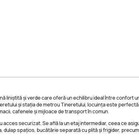
ă liniștită și verde care oferă un echilibru ideal între confort 
retului și stația de metrou Tineretului, locuința este perfectă
cii, cafenele și mijloace de transport în comun.
cu acces securizat. Se află la un etaj intermediar, ceea ce asig
, dulap spațios, bucătărie separată cu plită și frigider, precu