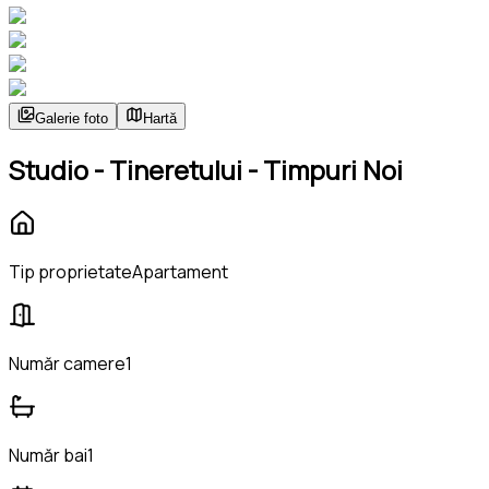
Galerie foto
Hartă
Studio - Tineretului - Timpuri Noi
Tip proprietate
Apartament
Număr camere
1
Număr bai
1