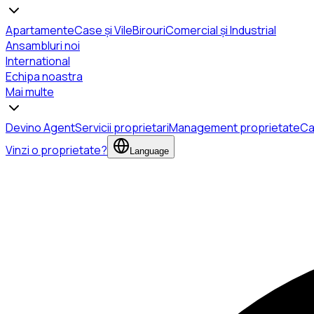
Apartamente
Case și Vile
Birouri
Comercial și Industrial
Ansambluri noi
International
Echipa noastra
Mai multe
Devino Agent
Servicii proprietari
Management proprietate
Ca
Vinzi o proprietate?
Language