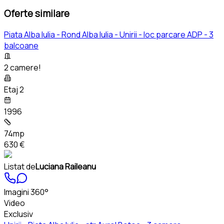
Oferte similare
Piata Alba Iulia - Rond Alba Iulia - Unirii - loc parcare ADP - 3
balcoane
2 camere!
Etaj 2
1996
74mp
630 €
Listat de
Luciana Raileanu
Imagini 360°
Video
Exclusiv