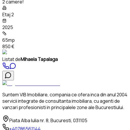
2 camere!
Etaj 2
2025
65mp
850 €
Listat de
Mihaela Tapalaga
Suntem VIB Imobiliare, compania ce ofera inca din anul 2004
servicii integrate de consultanta imobiliara, cu agenti de
vanzari profesionisti in principalele zone ale Bucurestiului.
Piata Alba Iulia nr. 8, Bucuresti, 031105
+40786561144