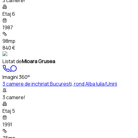
3 camere!
Etaj 6
1987
98mp
840 €
Listat de
Mioara Grusea
Imagini 360°
3 camere de inchiriat Bucuresti, rond Alba Iulia/Unirii
3 camere!
Etaj 5
1991