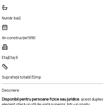
Număr bai
2
An construcție
1990
Etaj
Etaj 6
Suprafață totală
132mp
Descriere
Disponibil pentru persoane fizice sau juridice
, acest duplex
elegant oferă un stil de viață superior, într-un spațiu