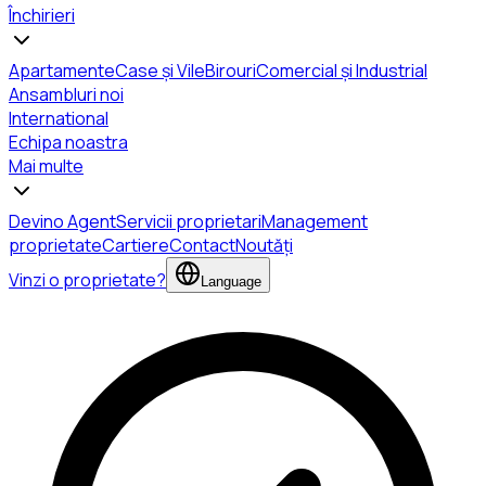
Închirieri
Apartamente
Case și Vile
Birouri
Comercial și Industrial
Ansambluri noi
International
Echipa noastra
Mai multe
Devino Agent
Servicii proprietari
Management
proprietate
Cartiere
Contact
Noutăți
Vinzi o proprietate?
Language