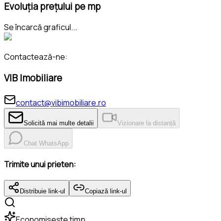
Evoluția prețului pe mp
Se încarcă graficul...
Contactează-ne:
VIB Imobiliare
contact@vibimobiliare.ro
Solicită mai multe detalii
Vizionare la distanță
Chat WhatsApp
Trimite unui prieten:
Distribuie link-ul
Copiază link-ul
Economisește timp