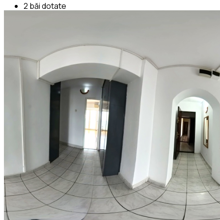
2 băi dotate
5 balcoane, 1 mic 4 mari
Ultimul etaj
Locație premium:
la câțiva pași de Piața Unirii, cu acces facil
la metrou, mijloace de transport, restaurante și instituții.
Ideal pentru:
firme, cabinete, freelanceri, dar și pentru
rezidență personală
Disponibil imediat
VIB Imobiliare