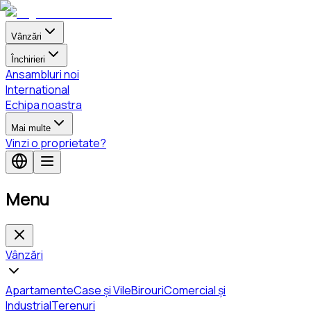
Vânzări
Închirieri
Ansambluri noi
International
Echipa noastra
Mai multe
Vinzi o proprietate?
Menu
Vânzări
Apartamente
Case și Vile
Birouri
Comercial și
Industrial
Terenuri