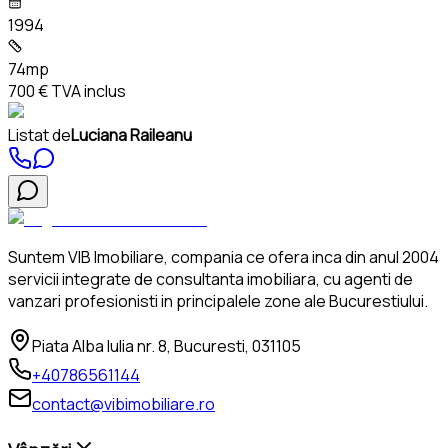
1994
74mp
700 €
TVA inclus
Listat de
Luciana Raileanu
Suntem VIB Imobiliare, compania ce ofera inca din anul 2004
servicii integrate de consultanta imobiliara, cu agenti de
vanzari profesionisti in principalele zone ale Bucurestiului.
Piata Alba Iulia nr. 8, Bucuresti, 031105
+40786561144
contact@vibimobiliare.ro