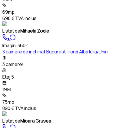
69mp
690 €
TVA inclus
Listat de
Mihaela Zodie
Imagini 360°
3 camere de inchiriat Bucuresti, rond Alba Iulia/Unirii
3 camere!
Etaj 5
1991
75mp
890 €
TVA inclus
Listat de
Mioara Grusea