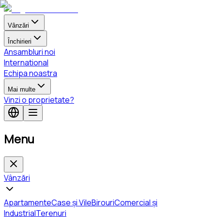
Vânzări
Închirieri
Ansambluri noi
International
Echipa noastra
Mai multe
Vinzi o proprietate?
Menu
Vânzări
Apartamente
Case și Vile
Birouri
Comercial și
Industrial
Terenuri