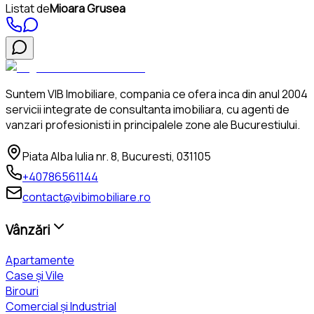
Listat de
Mioara Grusea
Suntem VIB Imobiliare, compania ce ofera inca din anul 2004
servicii integrate de consultanta imobiliara, cu agenti de
vanzari profesionisti in principalele zone ale Bucurestiului.
Piata Alba Iulia nr. 8, Bucuresti, 031105
+40786561144
contact@vibimobiliare.ro
Vânzări
Apartamente
Case și Vile
Birouri
Comercial și Industrial