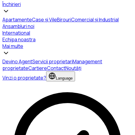
Închirieri
Apartamente
Case și Vile
Birouri
Comercial și Industrial
Ansambluri noi
International
Echipa noastra
Mai multe
Devino Agent
Servicii proprietari
Management
proprietate
Cartiere
Contact
Noutăți
Vinzi o proprietate?
Language