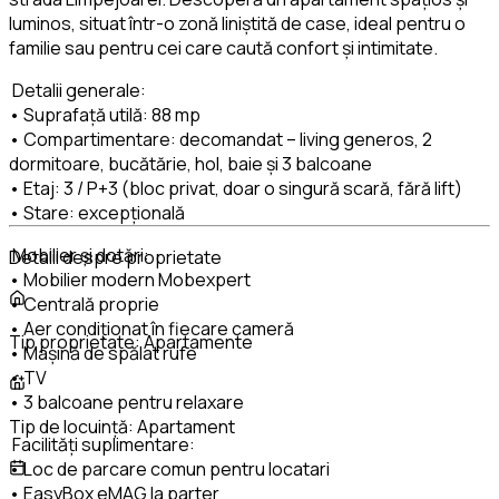
luminos, situat într-o zonă liniștită de case, ideal pentru o
familie sau pentru cei care caută confort și intimitate.
Detalii generale:
• Suprafață utilă: 88 mp
• Compartimentare: decomandat – living generos, 2
dormitoare, bucătărie, hol, baie și 3 balcoane
• Etaj: 3 / P+3 (bloc privat, doar o singură scară, fără lift)
• Stare: excepțională
Mobilier și dotări:
Detalii despre proprietate
• Mobilier modern Mobexpert
• Centrală proprie
• Aer condiționat în fiecare cameră
Tip proprietate:
Apartamente
• Mașină de spălat rufe
• TV
• 3 balcoane pentru relaxare
Tip de locuință:
Apartament
Facilități suplimentare:
• Loc de parcare comun pentru locatari
• EasyBox eMAG la parter