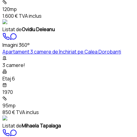
120mp
1.600 €
TVA inclus
Listat de
Ovidiu Deleanu
Imagini 360°
Apartament 3 camere de închiriat pe Calea Dorobanți
3 camere!
Etaj 6
1970
95mp
850 €
TVA inclus
Listat de
Mihaela Tapalaga