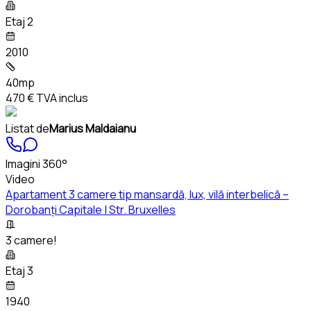
Etaj 2
2010
40mp
470 €
TVA inclus
Listat de
Marius Maldaianu
Imagini 360°
Video
Apartament 3 camere tip mansardă, lux, vilă interbelică –
Dorobanți Capitale | Str. Bruxelles
3 camere!
Etaj 3
1940