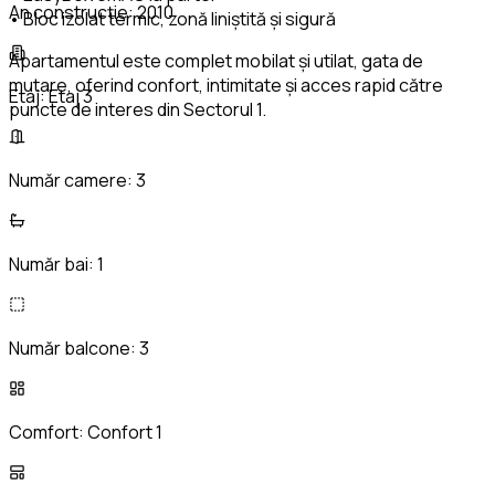
An construcție:
2010
• Bloc izolat termic, zonă liniștită și sigură
Apartamentul este complet mobilat și utilat, gata de
mutare, oferind confort, intimitate și acces rapid către
Etaj:
Etaj 3
puncte de interes din Sectorul 1.
Număr camere:
3
Număr bai:
1
Număr balcone:
3
Comfort:
Confort 1