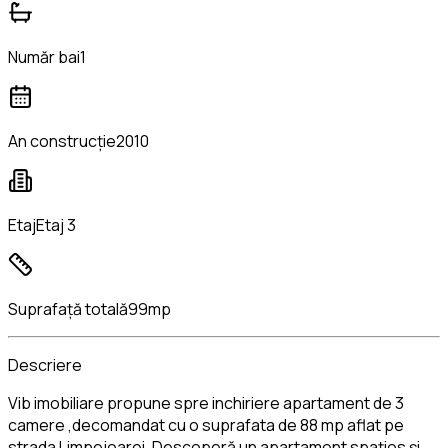
Număr bai
1
An construcție
2010
Etaj
Etaj 3
Suprafață totală
99mp
Descriere
Vib imobiliare propune spre inchiriere apartament de 3
camere ,decomandat cu o suprafata de 88 mp aflat pe
strada Limpejoarei. Descoperă un apartament spațios și