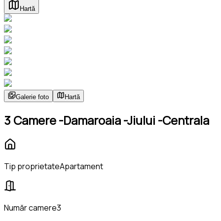
Hartă
Galerie foto
Hartă
3 Camere -Damaroaia -Jiului -Centrala
Tip proprietate
Apartament
Număr camere
3