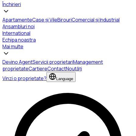
Închirieri
Apartamente
Case și Vile
Birouri
Comercial și Industrial
Ansambluri noi
International
Echipa noastra
Mai multe
Devino Agent
Servicii proprietari
Management
proprietate
Cartiere
Contact
Noutăți
Vinzi o proprietate?
Language