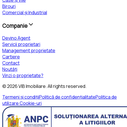
Case și Vile
Birouri
Comercial și Industrial
Companie
Devino Agent
Servicii proprietari
Management proprietate
Cartiere
Contact
Noutăți
Vinzi o proprietate?
©
2026
VIB Imobiliare
. All rights reserved.
Termeni și condiții
Politică de confidențialitate
Politica de
utilizare Cookie-uri