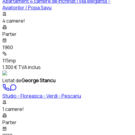
Apartament 4 camere de închiriat | Vilă elegantă –
Aviatorilor / Popa Savu
4 camere!
Parter
1960
115mp
1.300 €
TVA inclus
Listat de
George Stancu
Studio - Floreasca - Verdi - Pescariu
1 camere!
Parter