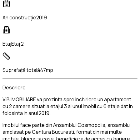
An construcție
2019
Etaj
Etaj 2
Suprafață totală
47mp
Descriere
VIB IMOBILIARE va prezinta spre inchiriere un apartament
cu 2 camere situat la etajul 3 al unui imobil cu 6 etaje dat in
folosinta in anul 2019.
Imobilul face parte din Ansamblul Cosmopolis, ansamblu
amplasat pe Centura Bucuresti, format din mai multe
imobile, blocuri si case, beneficiaza de acces cu bariere,