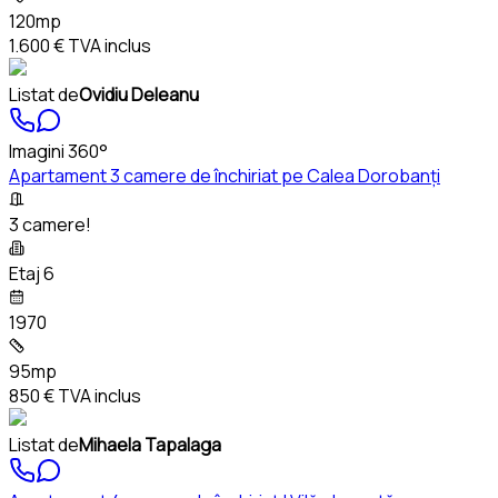
120mp
1.600 €
TVA inclus
Listat de
Ovidiu Deleanu
Imagini 360°
Apartament 3 camere de închiriat pe Calea Dorobanți
3 camere!
Etaj 6
1970
95mp
850 €
TVA inclus
Listat de
Mihaela Tapalaga