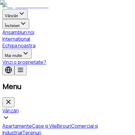
Vânzări
Închirieri
Ansambluri noi
International
Echipa noastra
Mai multe
Vinzi o proprietate?
Menu
Vânzări
Apartamente
Case și Vile
Birouri
Comercial și
Industrial
Terenuri