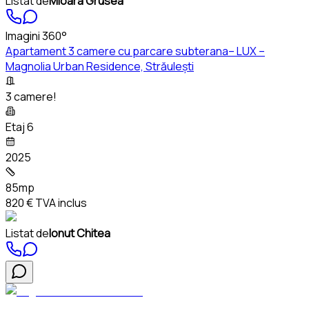
Listat de
Mioara Grusea
Imagini 360°
Apartament 3 camere cu parcare subterana– LUX –
Magnolia Urban Residence, Străulești
3 camere!
Etaj 6
2025
85mp
820 €
TVA inclus
Listat de
Ionut Chitea