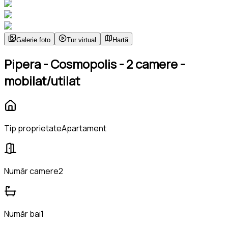
Galerie foto
Tur virtual
Hartă
Pipera - Cosmopolis - 2 camere -
mobilat/utilat
Tip proprietate
Apartament
Număr camere
2
Număr bai
1