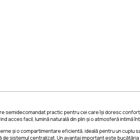
 semidecomandat practic pentru cei care își doresc confort înt
rind acces facil, lumină naturală din plin și o atmosferă intimă înt
rne și o compartimentare eficientă, ideală pentru un cuplu sa
ă de sistemul centralizat. Un avantaj important este bucătăria 