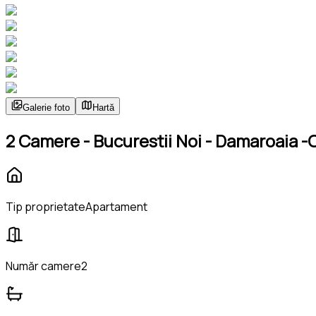
Galerie foto
Hartă
2 Camere - Bucurestii Noi - Damaroaia -
Tip proprietate
Apartament
Număr camere
2