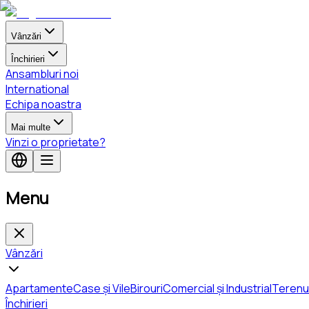
Vânzări
Închirieri
Ansambluri noi
International
Echipa noastra
Mai multe
Vinzi o proprietate?
Menu
Vânzări
Apartamente
Case și Vile
Birouri
Comercial și Industrial
Terenu
Închirieri