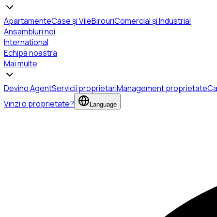
Apartamente
Case și Vile
Birouri
Comercial și Industrial
Ansambluri noi
International
Echipa noastra
Mai multe
Devino Agent
Servicii proprietari
Management proprietate
Ca
Vinzi o proprietate?
Language