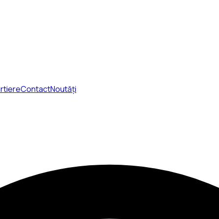
rtiere
Contact
Noutăți