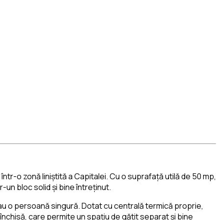
r-o zonă liniștită a Capitalei. Cu o suprafață utilă de 50 mp,
r-un bloc solid și bine întreținut.
u o persoană singură. Dotat cu centrală termică proprie,
închisă, care permite un spațiu de gătit separat și bine