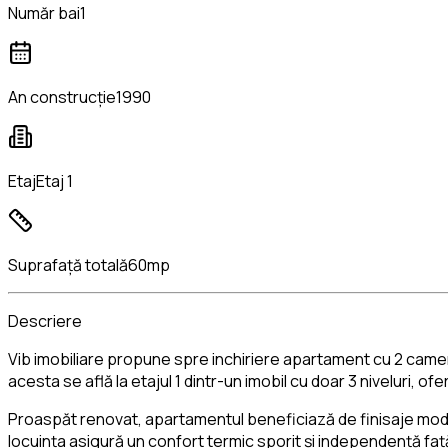
Număr bai
1
An construcție
1990
Etaj
Etaj 1
Suprafață totală
60mp
Descriere
Vib imobiliare propune spre inchiriere apartament cu 2 camere
acesta se află la etajul 1 dintr-un imobil cu doar 3 niveluri, ofe
Proaspăt renovat, apartamentul beneficiază de finisaje mode
locuința asigură un confort termic sporit și independență faț