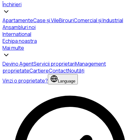
Închirieri
Apartamente
Case și Vile
Birouri
Comercial și Industrial
Ansambluri noi
International
Echipa noastra
Mai multe
Devino Agent
Servicii proprietari
Management
proprietate
Cartiere
Contact
Noutăți
Vinzi o proprietate?
Language