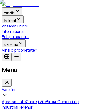
Vânzări
Închirieri
Ansambluri noi
International
Echipa noastra
Mai multe
Vinzi o proprietate?
Menu
Vânzări
Apartamente
Case și Vile
Birouri
Comercial și
Industrial
Terenuri