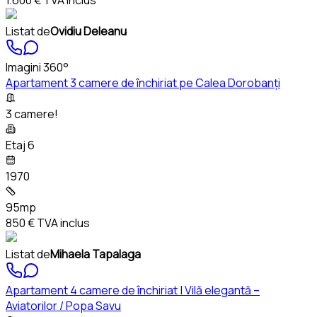
1.600 €
TVA inclus
Listat de
Ovidiu Deleanu
Imagini 360°
Apartament 3 camere de închiriat pe Calea Dorobanți
3 camere!
Etaj 6
1970
95mp
850 €
TVA inclus
Listat de
Mihaela Tapalaga
Apartament 4 camere de închiriat | Vilă elegantă –
Aviatorilor / Popa Savu