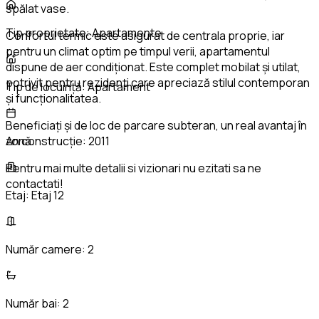
spălat vase.
Tip proprietate:
Apartamente
Confortul termic este asigurat de centrala proprie, iar
pentru un climat optim pe timpul verii, apartamentul
dispune de aer condiționat. Este complet mobilat și utilat,
potrivit pentru rezidenți care apreciază stilul contemporan
Tip de locuință:
Apartament
și funcționalitatea.
Beneficiați și de loc de parcare subteran, un real avantaj în
zonă.
An construcție:
2011
Pentru mai multe detalii si vizionari nu ezitati sa ne
contactati!
Etaj:
Etaj 12
Număr camere:
2
Număr bai:
2