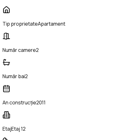
Tip proprietate
Apartament
Număr camere
2
Număr bai
2
An construcție
2011
Etaj
Etaj 12