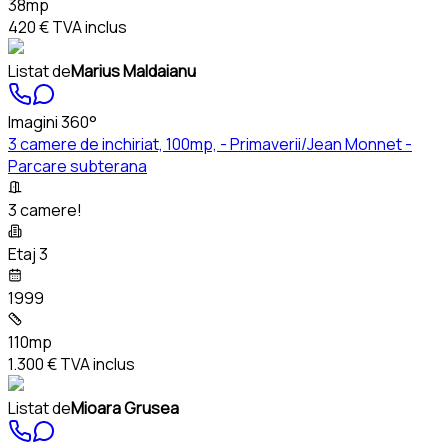
38mp
420 €
TVA inclus
Listat de
Marius Maldaianu
Imagini 360°
3 camere de inchiriat, 100mp, - Primaverii/Jean Monnet -
Parcare subterana
3 camere!
Etaj 3
1999
110mp
1.300 €
TVA inclus
Listat de
Mioara Grusea