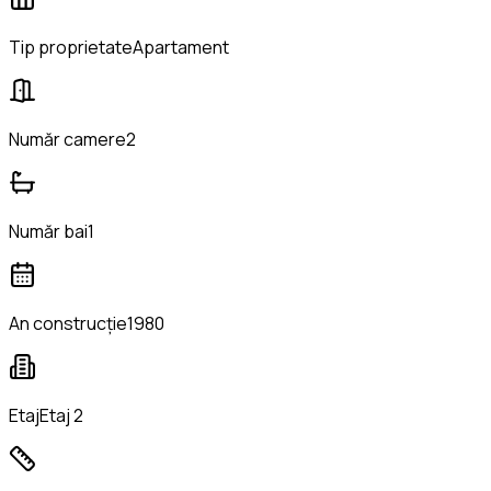
Tip proprietate
Apartament
Număr camere
2
Număr bai
1
An construcție
1980
Etaj
Etaj 2