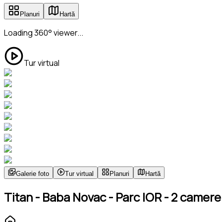
Planuri
Hartă
Loading 360° viewer...
Tur virtual
Galerie foto
Tur virtual
Planuri
Hartă
Titan - Baba Novac - Parc IOR - 2 camere 