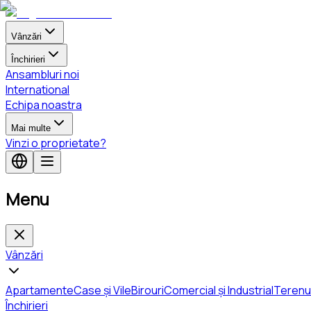
Vânzări
Închirieri
Ansambluri noi
International
Echipa noastra
Mai multe
Vinzi o proprietate?
Menu
Vânzări
Apartamente
Case și Vile
Birouri
Comercial și Industrial
Terenu
Închirieri