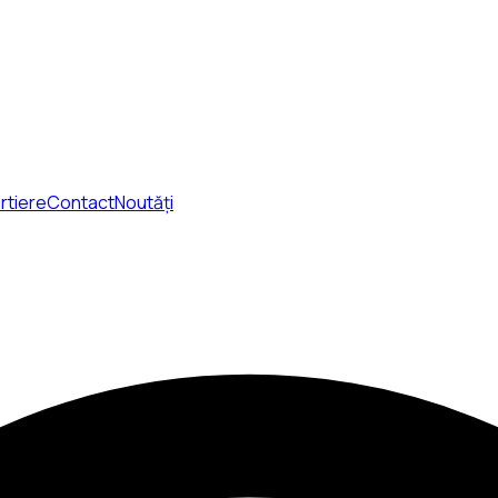
rtiere
Contact
Noutăți