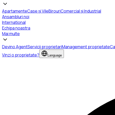
Apartamente
Case și Vile
Birouri
Comercial și Industrial
Ansambluri noi
International
Echipa noastra
Mai multe
Devino Agent
Servicii proprietari
Management proprietate
Ca
Vinzi o proprietate?
Language