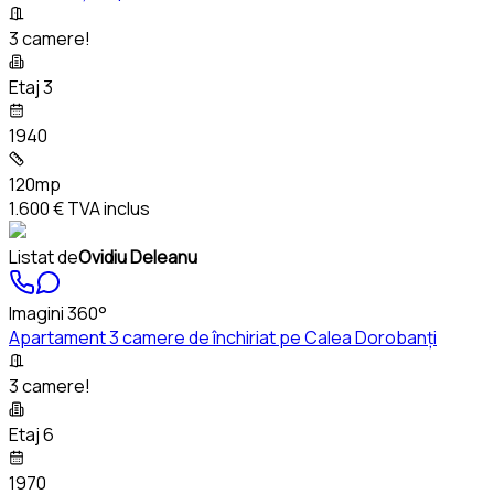
3 camere!
Etaj 3
1940
120mp
1.600 €
TVA inclus
Listat de
Ovidiu Deleanu
Imagini 360°
Apartament 3 camere de închiriat pe Calea Dorobanți
3 camere!
Etaj 6
1970