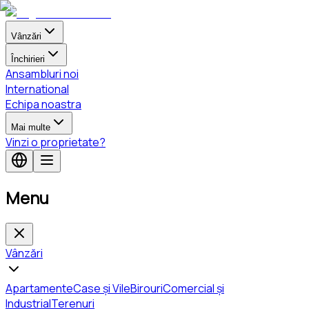
Vânzări
Închirieri
Ansambluri noi
International
Echipa noastra
Mai multe
Vinzi o proprietate?
Menu
Vânzări
Apartamente
Case și Vile
Birouri
Comercial și
Industrial
Terenuri