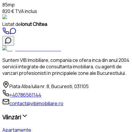
85mp
820 €
TVA inclus
Listat de
Ionut Chitea
Suntem VIB Imobiliare, compania ce ofera inca din anul 2004
servicii integrate de consultanta imobiliara, cu agenti de
vanzari profesionisti in principalele zone ale Bucurestiului.
Piata Alba Iulia nr. 8, Bucuresti, 031105
+40786561144
contact@vibimobiliare.ro
Vânzări
Apartamente