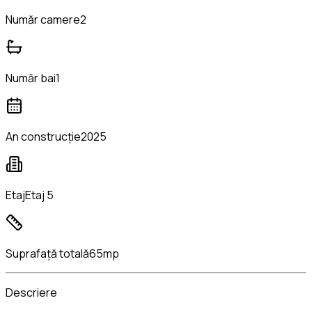
Număr camere
2
Număr bai
1
An construcție
2025
Etaj
Etaj 5
Suprafață totală
65mp
Descriere