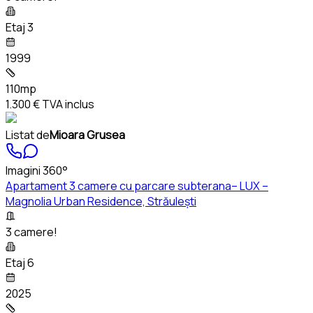
Etaj 3
1999
110mp
1.300 €
TVA inclus
Listat de
Mioara Grusea
Imagini 360°
Apartament 3 camere cu parcare subterana– LUX –
Magnolia Urban Residence, Străulești
3 camere!
Etaj 6
2025