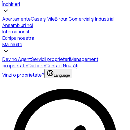
Închirieri
Apartamente
Case și Vile
Birouri
Comercial și Industrial
Ansambluri noi
International
Echipa noastra
Mai multe
Devino Agent
Servicii proprietari
Management
proprietate
Cartiere
Contact
Noutăți
Vinzi o proprietate?
Language