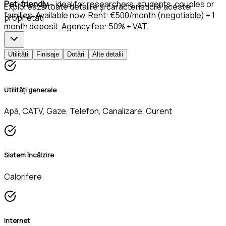
Pet-friendly
– ideal for researchers, students, couples or
Explorează toate detaliile și caracteristicile acestei
families. Available now. Rent: €500/month (negotiable) + 1
proprietăți
month deposit. Agency fee: 50% + VAT.
Utilități
Finisaje
Dotări
Alte detalii
Utilități generale
Apă, CATV, Gaze, Telefon, Canalizare, Curent
Sistem încălzire
Calorifere
Internet