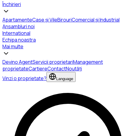
Închirieri
Apartamente
Case și Vile
Birouri
Comercial și Industrial
Ansambluri noi
International
Echipa noastra
Mai multe
Devino Agent
Servicii proprietari
Management
proprietate
Cartiere
Contact
Noutăți
Vinzi o proprietate?
Language