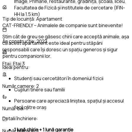
Image, Primărie, restaurante, grădiniță, școală, liceu,
Facultatea de Fizică și institutele de cercetare (IFIN-
HH la 1.5 km)
Tip de locuință:
Apartament
CAT-FRIENDLY – Animalele de companie sunt binevenite!
Știm cât de greu se găsesc chirii care acceptă animale, așa
An construcție:
2022
că acest apartament este ideal pentru stăpâni
responsabili care își doresc un spațiu generos și sigur
pentru companionii lor.
Etaj:
Etaj 3
Ideal pentru:
Studenți sau cercetători în domeniul fizicii
Număr camere:
2
Cupluri tinere sau familii
Persoane care apreciază liniștea, spațiul și accesul
facil către oraș
Număr bai:
1
Detalii închiriere:
1 lună chirie + 1 lună garanție
Număr balcone:
1