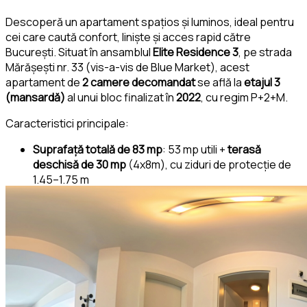
Descoperă un apartament spațios și luminos, ideal pentru
cei care caută confort, liniște și acces rapid către
București. Situat în ansamblul
Elite Residence 3
, pe strada
Mărășești nr. 33 (vis-a-vis de Blue Market), acest
apartament de
2 camere decomandat
se află la
etajul 3
(mansardă)
al unui bloc finalizat în
2022
, cu regim P+2+M.
Caracteristici principale:
Suprafață totală de 83 mp
: 53 mp utili +
terasă
deschisă de 30 mp
(4x8m), cu ziduri de protecție de
1.45–1.75 m
Living generos cu bucătărie open-space
, acces
direct către terasă
Mobilat și utilat complet
: centrală proprie, aer
condiționat, parchet, geamuri tripan
Baie cu cadă și ventilator de aerisire