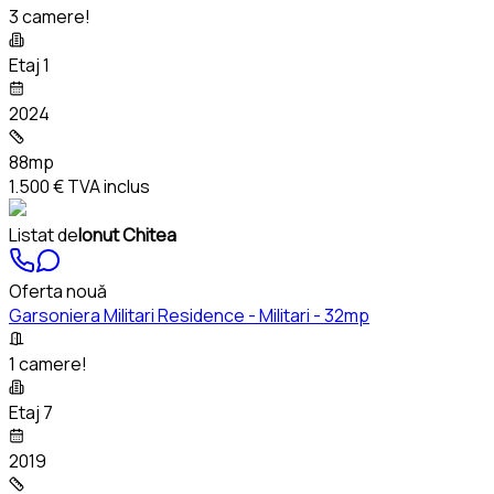
3 camere!
Etaj 1
2024
88mp
1.500 €
TVA inclus
Listat de
Ionut Chitea
Oferta nouă
Garsoniera Militari Residence - Militari - 32mp
1 camere!
Etaj 7
2019