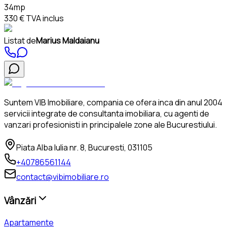
34mp
330 €
TVA inclus
Listat de
Marius Maldaianu
Suntem VIB Imobiliare, compania ce ofera inca din anul 2004
servicii integrate de consultanta imobiliara, cu agenti de
vanzari profesionisti in principalele zone ale Bucurestiului.
Piata Alba Iulia nr. 8, Bucuresti, 031105
+40786561144
contact@vibimobiliare.ro
Vânzări
Apartamente