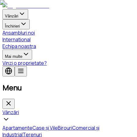
Vânzări
Închirieri
Ansambluri noi
International
Echipa noastra
Mai multe
Vinzi o proprietate?
Menu
Vânzări
Apartamente
Case și Vile
Birouri
Comercial și
Industrial
Terenuri