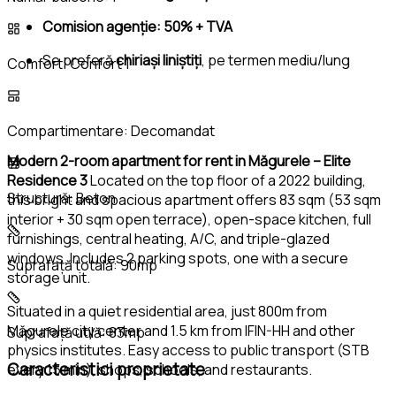
Comision agenție: 50% + TVA
Se preferă
chiriași liniștiți
, pe termen mediu/lung
Comfort:
Confort 1
Compartimentare:
Decomandat
Modern 2-room apartment for rent in Măgurele – Elite
Residence 3
Located on the top floor of a 2022 building,
Structură:
Beton
this bright and spacious apartment offers 83 sqm (53 sqm
interior + 30 sqm open terrace), open-space kitchen, full
furnishings, central heating, A/C, and triple-glazed
windows. Includes 2 parking spots, one with a secure
Suprafață totală:
90mp
storage unit.
Situated in a quiet residential area, just 800m from
Măgurele city center and 1.5 km from IFIN-HH and other
Suprafață utilă:
83mp
physics institutes. Easy access to public transport (STB
Caracteristici proprietate
every 15 min), shops, schools, and restaurants.