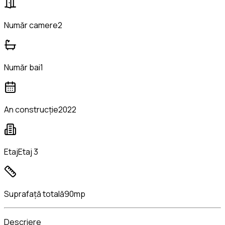
Număr camere
2
Număr bai
1
An construcție
2022
Etaj
Etaj 3
Suprafață totală
90mp
Descriere