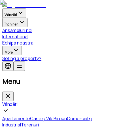
Vânzări
Închirieri
Ansambluri noi
International
Echipa noastra
More
Selling a property?
Menu
Vânzări
Apartamente
Case și Vile
Birouri
Comercial și
Industrial
Terenuri