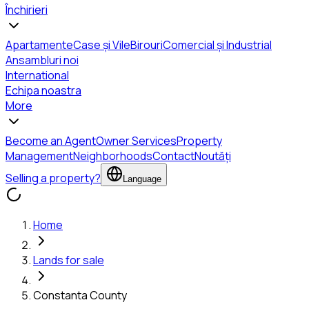
Închirieri
Apartamente
Case și Vile
Birouri
Comercial și Industrial
Ansambluri noi
International
Echipa noastra
More
Become an Agent
Owner Services
Property
Management
Neighborhoods
Contact
Noutăți
Selling a property?
Language
Home
Lands for sale
Constanta County