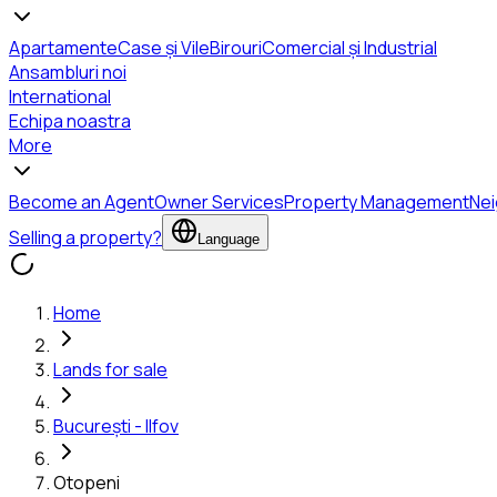
Apartamente
Case și Vile
Birouri
Comercial și Industrial
Ansambluri noi
International
Echipa noastra
More
Become an Agent
Owner Services
Property Management
Ne
Selling a property?
Language
Home
Lands for sale
București - Ilfov
Otopeni