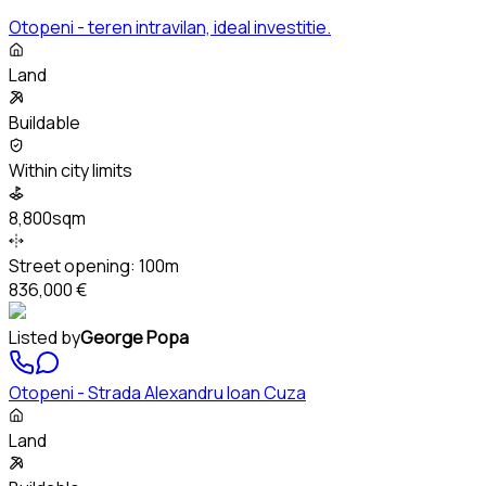
Otopeni - teren intravilan, ideal investitie.
Land
Buildable
Within city limits
8,800sqm
Street opening:
100m
836,000 €
Listed by
George Popa
Otopeni - Strada Alexandru Ioan Cuza
Land