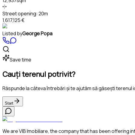
12,937sqm
Street opening:
20m
1,617,125 €
Listed by
George Popa
Save time
Cauți terenul potrivit?
Răspunde la câteva întrebări și te ajutăm să găsești terenul i
Start
We are VIB Imobiliare, the company that has been offering in