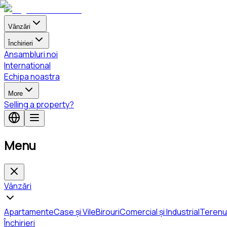
Vânzări
Închirieri
Ansambluri noi
International
Echipa noastra
More
Selling a property?
Menu
Vânzări
Apartamente
Case și Vile
Birouri
Comercial și Industrial
Terenu
Închirieri