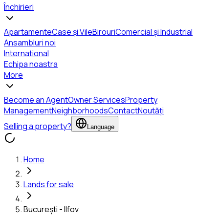
Închirieri
Apartamente
Case și Vile
Birouri
Comercial și Industrial
Ansambluri noi
International
Echipa noastra
More
Become an Agent
Owner Services
Property
Management
Neighborhoods
Contact
Noutăți
Selling a property?
Language
Home
Lands for sale
București - Ilfov