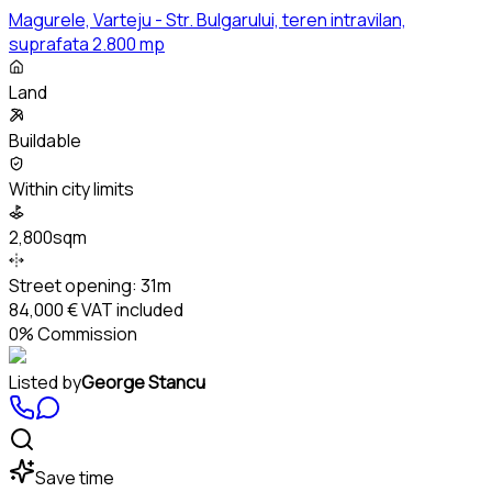
Magurele, Varteju - Str. Bulgarului, teren intravilan,
suprafata 2.800 mp
Land
Buildable
Within city limits
2,800sqm
Street opening:
31m
84,000 €
VAT included
0% Commission
Listed by
George Stancu
Save time