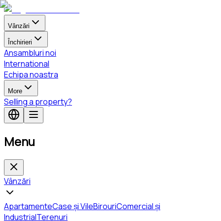
Vânzări
Închirieri
Ansambluri noi
International
Echipa noastra
More
Selling a property?
Menu
Vânzări
Apartamente
Case și Vile
Birouri
Comercial și
Industrial
Terenuri