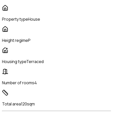
Property type
House
Height regime
P
Housing type
Terraced
Number of rooms
4
Total area
120sqm