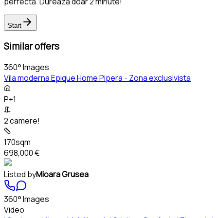
perfectă. Durează doar 2 minute!
Start
Similar offers
360° Images
Vila moderna Epique Home Pipera - Zona exclusivista
P+1
2 camere!
170sqm
698,000 €
Listed by
Mioara Grusea
360° Images
Video