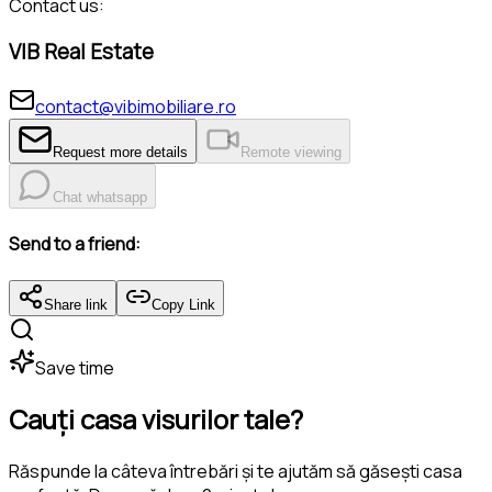
Contact us:
VIB Real Estate
contact@vibimobiliare.ro
Request more details
Remote viewing
Chat whatsapp
Send to a friend:
Share link
Copy Link
Save time
Cauți casa visurilor tale?
Răspunde la câteva întrebări și te ajutăm să găsești casa