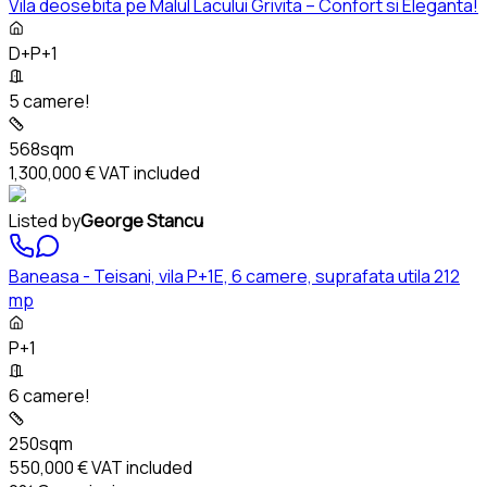
Vila deosebita pe Malul Lacului Grivita – Confort si Eleganta!
D+P+1
5 camere!
568sqm
1,300,000 €
VAT included
Listed by
George Stancu
Baneasa - Teisani, vila P+1E, 6 camere, suprafata utila 212
mp
P+1
6 camere!
250sqm
550,000 €
VAT included