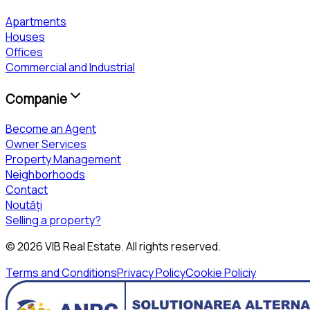
Apartments
Houses
Offices
Commercial and Industrial
Companie
Become an Agent
Owner Services
Property Management
Neighborhoods
Contact
Noutăți
Selling a property?
©
2026
VIB Real Estate
. All rights reserved.
Terms and Conditions
Privacy Policy
Cookie Policiy