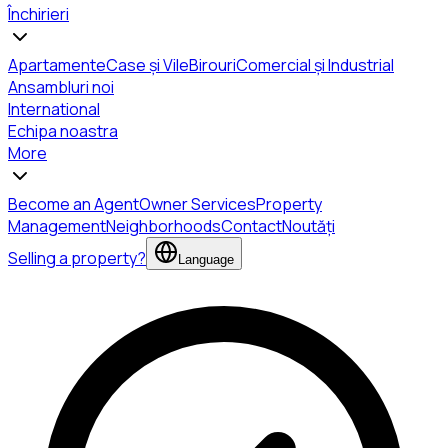
Închirieri
Apartamente
Case și Vile
Birouri
Comercial și Industrial
Ansambluri noi
International
Echipa noastra
More
Become an Agent
Owner Services
Property
Management
Neighborhoods
Contact
Noutăți
Selling a property?
Language