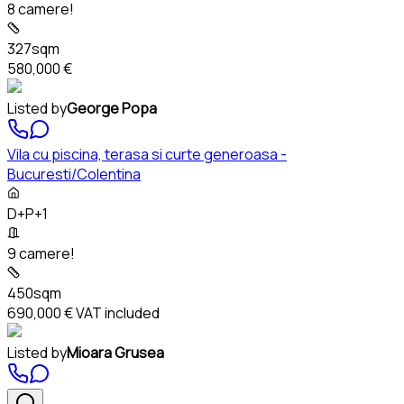
8 camere!
327sqm
580,000 €
Listed by
George Popa
Vila cu piscina, terasa si curte generoasa -
Bucuresti/Colentina
D+P+1
9 camere!
450sqm
690,000 €
VAT included
Listed by
Mioara Grusea