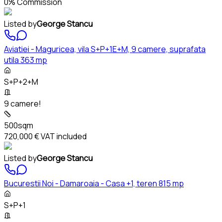
0% Commission
Listed by
George Stancu
Aviatiei - Maguricea, vila S+P+1E+M, 9 camere, suprafata
utila 363 mp
S+P+2+M
9 camere!
500sqm
720,000 €
VAT included
Listed by
George Stancu
Bucurestii Noi - Damaroaia - Casa +1, teren 815 mp
S+P+1