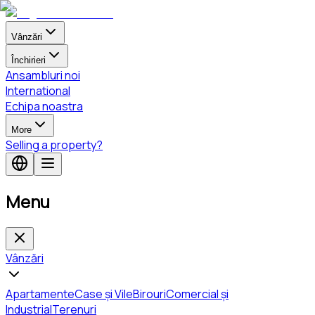
Vânzări
Închirieri
Ansambluri noi
International
Echipa noastra
More
Selling a property?
Menu
Vânzări
Apartamente
Case și Vile
Birouri
Comercial și
Industrial
Terenuri