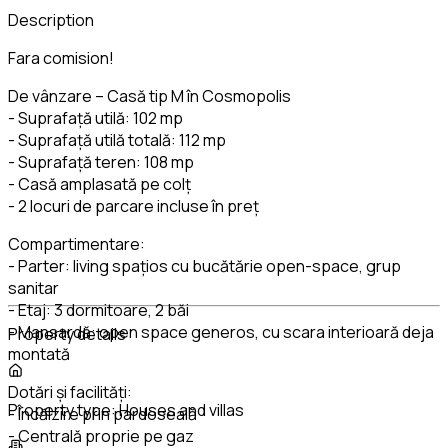
Description
Fara comision!
De vânzare – Casă tip M în Cosmopolis
- Suprafață utilă: 102 mp
- Suprafață utilă totală: 112 mp
- Suprafață teren: 108 mp
- Casă amplasată pe colț
- 2 locuri de parcare incluse în preț
Compartimentare:
- Parter: living spațios cu bucătărie open-space, grup
sanitar
- Etaj: 3 dormitoare, 2 băi
- Mansardă: open space generos, cu scara interioară deja
Property details
montată
Dotări și facilități:
Property type:
Houses and villas
- Încălzire prin pardoseală
- Centrală proprie pe gaz