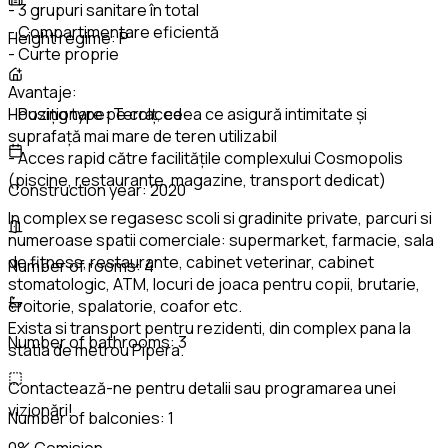
- 3 grupuri sanitare în total
- Compartimentare eficientă
Height regime:
P
- Curte proprie
Avantaje:
- Poziționare pe colț, ceea ce asigură intimitate și
Housing type:
Terraced
suprafață mai mare de teren utilizabil
- Acces rapid către facilitățile complexului Cosmopolis
(piscine, restaurante, magazine, transport dedicat)
Construction year:
2020
In complex se regasesc scoli si gradinite private, parcuri si
numeroase spatii comerciale: supermarket, farmacie, sala
de fitness, restaurante, cabinet veterinar, cabinet
Number of rooms:
4
stomatologic, ATM, locuri de joaca pentru copii, brutarie,
croitorie, spalatorie, coafor etc.
Exista si transport pentru rezidenti, din complex pana la
Number of bathrooms:
3
statia de metrou Pipera.
Contactează-ne pentru detalii sau programarea unei
vizionări!
Number of balconies:
1
0% Comision