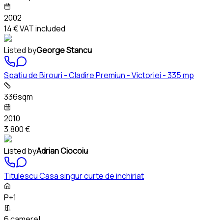
2002
14 €
VAT included
Listed by
George Stancu
Spatiu de Birouri - Cladire Premiun - Victoriei - 335 mp
336sqm
2010
3,800 €
Listed by
Adrian Ciocoiu
Titulescu Casa singur curte de inchiriat
P+1
6 camere!