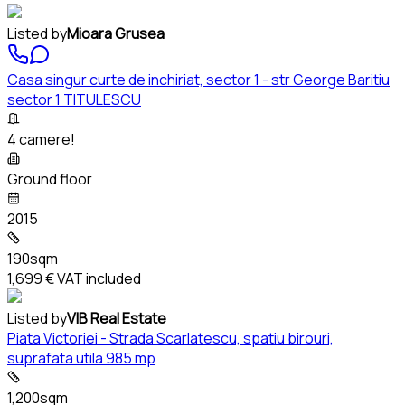
Listed by
Mioara Grusea
Casa singur curte de inchiriat, sector 1 - str George Baritiu
sector 1 TITULESCU
4 camere!
Ground floor
2015
190sqm
1,699 €
VAT included
Listed by
VIB Real Estate
Piata Victoriei - Strada Scarlatescu, spatiu birouri,
suprafata utila 985 mp
1,200sqm