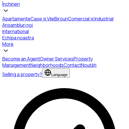
Închirieri
Apartamente
Case și Vile
Birouri
Comercial și Industrial
Ansambluri noi
International
Echipa noastra
More
Become an Agent
Owner Services
Property
Management
Neighborhoods
Contact
Noutăți
Selling a property?
Language