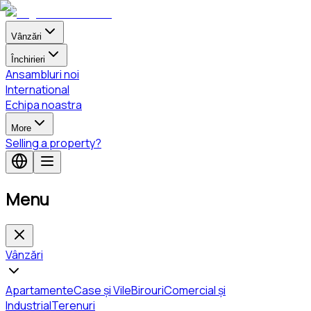
Vânzări
Închirieri
Ansambluri noi
International
Echipa noastra
More
Selling a property?
Menu
Vânzări
Apartamente
Case și Vile
Birouri
Comercial și
Industrial
Terenuri