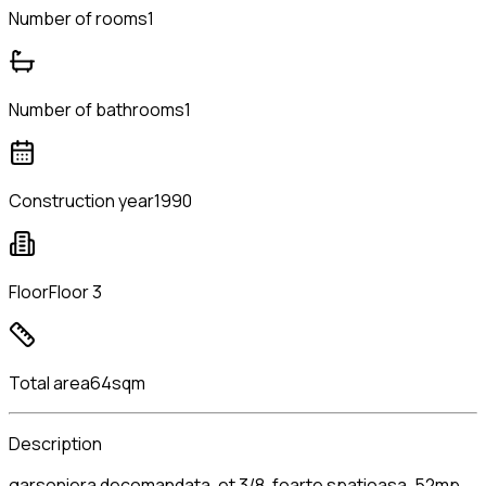
Number of rooms
1
Number of bathrooms
1
Construction year
1990
Floor
Floor 3
Total area
64sqm
Description
garsoniera decomandata, et 3/8, foarte spatioasa, 52mp,